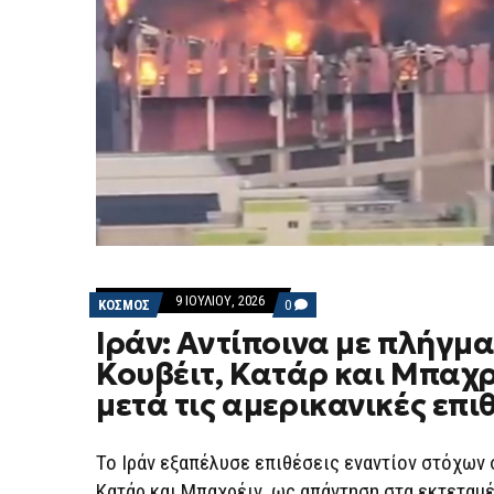
9 ΙΟΥΛΊΟΥ, 2026
COMMENTS
ΚΟΣΜΟΣ
0
ON
Ιράν: Αντίποινα με πλήγμ
ΙΡΆΝ:
ΑΝΤΊΠΟΙΝΑ
Κουβέιτ, Κατάρ και Μπαχρ
ΜΕ
ΠΛΉΓΜΑΤΑ
μετά τις αμερικανικές επι
ΣΕ
ΚΟΥΒΈΙΤ,
ΚΑΤΆΡ
ΚΑΙ
Το Ιράν εξαπέλυσε επιθέσεις εναντίον στόχων 
ΜΠΑΧΡΈΙΝ
ΜΕΤΆ
Κατάρ και Μπαχρέιν, ως απάντηση στα εκτεταμ