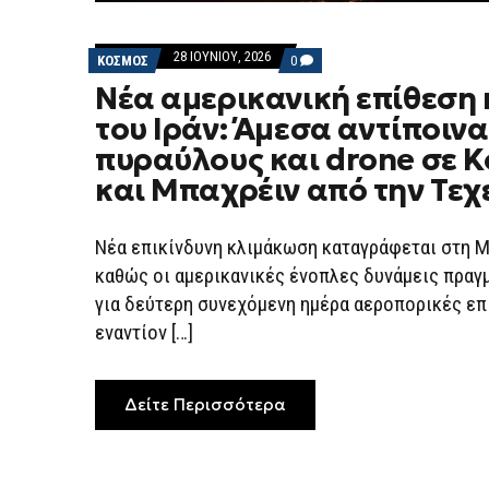
28 ΙΟΥΝΊΟΥ, 2026
COMMENTS
ΚΟΣΜΟΣ
0
ON
Νέα αμερικανική επίθεση
ΝΈΑ
ΑΜΕΡΙΚΑΝΙΚΉ
του Ιράν: Άμεσα αντίποινα
ΕΠΊΘΕΣΗ
ΚΑΤΆ
πυραύλους και drone σε Κ
ΤΟΥ
ΙΡΆΝ:
και Μπαχρέιν από την Τε
ΆΜΕΣΑ
ΑΝΤΊΠΟΙΝΑ
ΜΕ
ΠΥΡΑΎΛΟΥΣ
Νέα επικίνδυνη κλιμάκωση καταγράφεται στη 
ΚΑΙ
καθώς οι αμερικανικές ένοπλες δυνάμεις πραγ
DRONE
ΣΕ
για δεύτερη συνεχόμενη ημέρα αεροπορικές ε
ΚΟΥΒΈΙΤ
ΚΑΙ
εναντίον […]
ΜΠΑΧΡΈΙΝ
ΑΠΌ
ΤΗΝ
ΤΕΧΕΡΆΝΗ
Δείτε Περισσότερα