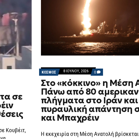
8 ΙΟΥΛΊΟΥ, 2026
COMMENTS
ΚΟΣΜΟΣ
0
ON
Στο «κόκκινο» η Μέση 
ΣΤΟ
«ΚΌΚΚΙΝΟ»
Πάνω από 80 αμερικαν
Η
ατα σε
ΜΈΣΗ
πλήγματα στο Ιράν και
ΑΝΑΤΟΛΉ:
έιν
ΠΆΝΩ
πυραυλική απάντηση σ
ΑΠΌ
θέσεις
80
και Μπαχρέιν
ΑΜΕΡΙΚΑΝΙΚΆ
ΠΛΉΓΜΑΤΑ
ΣΤΟ
σε Κουβέιτ,
ΙΡΆΝ
Η εκεχειρία στη Μέση Ανατολή βρίσκεται
ένα
ΚΑΙ