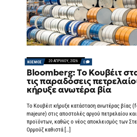
20 ΑΠΡΙΛΊΟΥ, 2026
COMMENTS
ΚΟΣΜΟΣ
0
ON
Bloomberg: Το Κουβέιτ σ
BLOOMBERG:
ΤΟ
τις παραδόσεις πετρελαίο
ΚΟΥΒΈΙΤ
ΣΤΑΜΑΤΆ
κήρυξε ανωτέρα βία
ΤΙΣ
ΠΑΡΑΔΌΣΕΙΣ
ΠΕΤΡΕΛΑΊΟΥ,
ΚΉΡΥΞΕ
Το Κουβέιτ κήρυξε κατάσταση ανωτέρας βίας (f
ΑΝΩΤΈΡΑ
ΒΊΑ
majeure) στις αποστολές αργού πετρελαίου κα
προϊόντων, καθώς ο νέος αποκλεισμός των Στ
Ορμούζ καθιστά […]