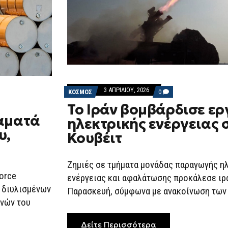
3 ΑΠΡΙΛΊΟΥ, 2026
COMMENTS
ΚΟΣΜΟΣ
0
ON
Το Ιράν βομβάρδισε ε
ΤΟ
ΙΡΆΝ
ταματά
ηλεκτρικής ενέργειας 
ΒΟΜΒΆΡΔΙΣΕ
ΕΡΓΟΣΤΆΣΙΟ
υ,
Κουβέιτ
ΗΛΕΚΤΡΙΚΉΣ
ΕΝΈΡΓΕΙΑΣ
ΣΤΟ
ΚΟΥΒΈΙΤ
Ζημιές σε τμήματα μονάδας παραγωγής η
orce
ενέργειας και αφαλάτωσης προκάλεσε ιρα
ι διυλισμένων
Παρασκευή, σύμφωνα με ανακοίνωση των 
ενών του
Δείτε Περισσότερα