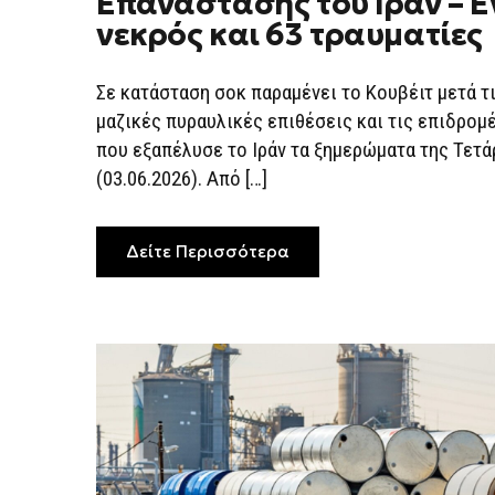
Επανάστασης του Ιράν – Έ
17
DRONES
νεκρός και 63 τραυματίες
Η
ΦΟΝΙΚΉ
ΕΠΊΘΕΣΗ
ΤΩΝ
Σε κατάσταση σοκ παραμένει το Κουβέιτ μετά τ
ΦΡΟΥΡΏΝ
μαζικές πυραυλικές επιθέσεις και τις επιδρομ
ΤΗΣ
ΕΠΑΝΆΣΤΑΣΗΣ
που εξαπέλυσε το Ιράν τα ξημερώματα της Τετά
ΤΟΥ
ΙΡΆΝ
(03.06.2026). Από […]
–
ΈΝΑΣ
ΝΕΚΡΌΣ
ΚΑΙ
Δείτε Περισσότερα
63
ΤΡΑΥΜΑΤΊΕΣ