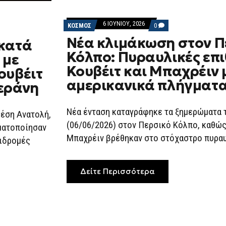
6 ΙΟΥΝΊΟΥ, 2026
COMMENTS
ΚΟΣΜΟΣ
0
ON
Νέα κλιμάκωση στον Π
ΝΈΑ
 κατά
ΚΛΙΜΆΚΩΣΗ
Κόλπο: Πυραυλικές επι
 με
ΣΤΟΝ
ΠΕΡΣΙΚΌ
Κουβέιτ και Μπαχρέιν 
ουβέιτ
ΚΌΛΠΟ:
ΠΥΡΑΥΛΙΚΈΣ
αμερικανικά πλήγματα
χεράνη
ΕΠΙΘΈΣΕΙΣ
ΣΕ
ΚΟΥΒΈΙΤ
ΚΑΙ
Νέα ένταση καταγράφηκε τα ξημερώματα 
Μέση Ανατολή,
ΜΠΑΧΡΈΙΝ
(06/06/2026) στον Περσικό Κόλπο, καθώς
ΜΕΤΆ
ματοποίησαν
ΤΑ
Μπαχρέιν βρέθηκαν στο στόχαστρο πυραυλ
πιδρομές
ΑΜΕΡΙΚΑΝΙΚΆ
ΠΛΉΓΜΑΤΑ
ΣΤΟ
ΙΡΆΝ
Δείτε Περισσότερα