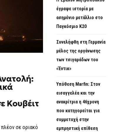
O
έγραψε ιστορία με
R
ασημένιο μετάλλιο στο
M
Παγκόσμιο Κ20
Συνελήφθη στη Γερμανία
μέλος της οργάνωσης
των τσιγαράδων του
«Έντικ»
Ανατολή:
Υπόθεση Marfin: Στον
ικά
εισαγγελέα και την
ε Κουβέιτ
ανακρίτρια η 46χρονη
που κατηγορείται για
συμμετοχή στην
 πλέον σε οριακό
εμπρηστική επίθεση