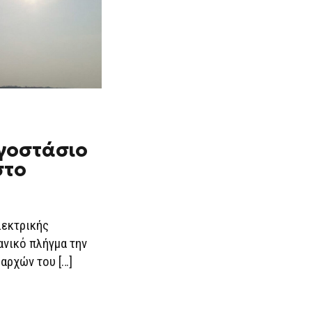
ργοστάσιο
στο
λεκτρικής
νικό πλήγμα την
αρχών του […]