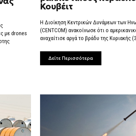
νας
ΔΎΟ
Κουβέιτ
ΙΡΑΝΙΚΟΎΣ
ΒΑΛΛΙΣΤΙΚΟΎΣ
ΠΥΡΑΎΛΟΥΣ
ΣΤΟ
Η Διοίκηση Κεντρικών Δυνάμεων των Ην
ις
ΚΟΥΒΈΙΤ
(CENTCOM) ανακοίνωσε ότι ο αμερικανικ
ές με drones
αναχαίτισε αργά το βράδυ της Κυριακής (3
ρτης
Δείτε Περισσότερα