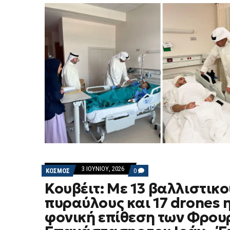
3 ΙΟΥΝΊΟΥ, 2026
COMMENTS
ΚΟΣΜΟΣ
0
ON
Κουβέιτ: Με 13 βαλλιστικο
ΚΟΥΒΈΙΤ:
ΜΕ
πυραύλους και 17 drones 
13
ΒΑΛΛΙΣΤΙΚΟΎΣ
φονική επίθεση των Φρου
ΠΥΡΑΎΛΟΥΣ
ΚΑΙ