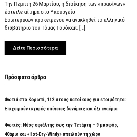
ΤΗΝ
Την Πέμπτη 26 Μαρτίου, η διοίκηση των «πρασίνων»
ΚΑΕ
έστειλε αίτημα στο Υπουργείο
ΟΛΥΜΠΙΑΚΌ
ΓΙΑ
Εσωτερικών προκειμένου να ανακληθεί το ελληνικό
ΕΛΛΗΝΟΠΟΙΉΣΗ
ΤΟΥ
διαβατήριο του Τόμας Γουόκαπ. […]
ΓΟΥΌΚΑΠ
Δείτε Περισσότερα
Πρόσφατα άρθρα
Φωτιά στο Κορωπί, 112 στους κατοίκους για ετοιμότητα:
Επιχειρούν ισχυρές επίγειες δυνάμεις και έξι εναέρια
Φωτιές: Νέος εφιάλτης έως την Τετάρτη – 9 μποφόρ,
40άρια και «Hot-Dry-Windy» απειλούν τη χώρα