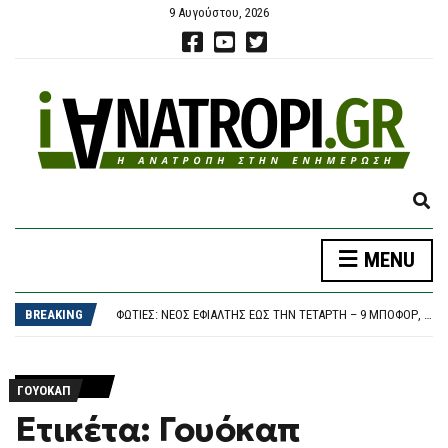
9 Αυγούστου, 2026
E
X
P
MENU
A
ΛΟΥΤΡΆΚΙ: 75ΧΡΟΝΟΣ ΒΡΈΘΗΚΕ ΝΕΚΡΌΣ ΔΊΠΛΑ ΣΕ ΚΆΔΟΥΣ – ΕΊΧΕ ΒΓΕΙ ΝΑ ΠΕΤΆΞΕΙ ΤΑ ΣΚΟΥΠΊΔΙΑ
N
ΦΩΤΙΆ ΣΤΟ ΚΟΡΩΠΊ, 112 ΣΤΟΥΣ ΚΑΤΟΊΚΟΥΣ ΓΙΑ ΕΤΟΙΜΌΤΗΤΑ: ΕΠΙΧΕΙΡΟΎΝ ΙΣΧΥΡΈΣ ΕΠΊΓΕΙΕΣ ΔΥΝΆΜΕΙΣ ΚΑΙ ΈΞΙ ΕΝΑΈΡΙΑ
D
BREAKING
ΦΩΤΙΈΣ: ΝΈΟΣ ΕΦΙΆΛΤΗΣ ΈΩΣ ΤΗΝ ΤΕΤΆΡΤΗ – 9 ΜΠΟΦΌΡ, 40ΆΡΙΑ ΚΑΙ «HOT-DRY-WINDY» ΑΠΕΙΛΟΎΝ ΤΗ ΧΏΡΑ
S
ΦΩΤΙΆ ΣΤΟ ΣΠΉΛΑΙΟ ΟΡΕΣΤΙΆΔΑΣ, ΣΗΚΏΘΗΚΕ ΕΛΙΚΌΠΤΕΡΟ
E
ΣΥΝΑΓΕΡΜΌΣ ΣΤΗ ΜΈΣΗ ΑΝΑΤΟΛΉ: ΧΟΎΘΙ, ΟΡΜΟΎΖ ΚΑΙ ΗΠΑ ΣΕ ΤΡΟΧΙΆ ΕΠΙΚΊΝΔΥΝΗΣ ΚΛΙΜΆΚΩΣΗΣ
A
ΛΟΥΤΡΆΚΙ: 75ΧΡΟΝΟΣ ΒΡΈΘΗΚΕ ΝΕΚΡΌΣ ΔΊΠΛΑ ΣΕ ΚΆΔΟΥΣ – ΕΊΧΕ ΒΓΕΙ ΝΑ ΠΕΤΆΞΕΙ ΤΑ ΣΚΟΥΠΊΔΙΑ
R
ΓΟΥΌΚΑΠ
ΦΩΤΙΆ ΣΤΟ ΚΟΡΩΠΊ, 112 ΣΤΟΥΣ ΚΑΤΟΊΚΟΥΣ ΓΙΑ ΕΤΟΙΜΌΤΗΤΑ: ΕΠΙΧΕΙΡΟΎΝ ΙΣΧΥΡΈΣ ΕΠΊΓΕΙΕΣ ΔΥΝΆΜΕΙΣ ΚΑΙ ΈΞΙ ΕΝΑΈΡΙΑ
C
Ετικέτα: Γουόκαπ
H