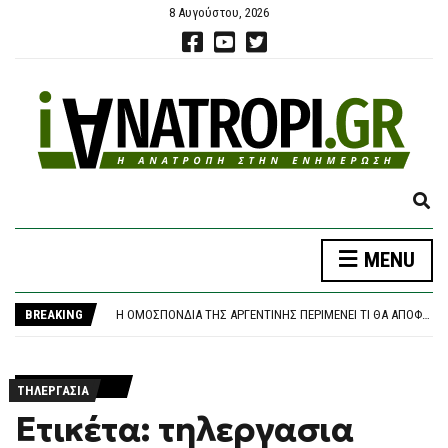
8 Αυγούστου, 2026
E
X
P
MENU
A
ΚΟΖΆΝΗ: ΦΩΤΙΆ ΣΕ ΔΑΣΙΚΉ ΈΚΤΑΣΗ ΣΤΗΝ ΕΡΜΑΚΙΆ – ΜΕΓΆΛΗ ΚΙΝΗΤΟΠΟΊΗΣΗ ΤΗΣ ΠΥΡΟΣΒΕΣΤΙΚΉΣ
N
«ΚΑΙΝΟΦΑΝΉΣ ΚΑΙ ΆΚΥΡΗ» Η ΝΈΑ ΑΡΧΕΙΟΘΈΤΗΣΗ ΤΩΝ ΥΠΟΚΛΟΠΏΝ, ΛΈΕΙ Η ΔΙΚΗΓΌΡΟΣ ΤΟΥ ΧΡ. ΣΠΊΡΤΖΗ
D
BREAKING
Η ΟΜΟΣΠΟΝΔΊΑ ΤΗΣ ΑΡΓΕΝΤΙΝΉΣ ΠΕΡΙΜΈΝΕΙ ΤΙ ΘΑ ΑΠΟΦΑΣΊΣΟΥΝ ΟΙ ΜΈΣΙ ΚΑΙ ΣΚΑΛΌΝΙ
S
ΦΩΤΙΆ ΣΤΗΝ ΕΡΜΑΚΙΆ ΚΟΖΆΝΗΣ – ΕΠΙΧΕΙΡΟΎΝ ΕΝΑΈΡΙΕΣ ΚΑΙ ΕΠΊΓΕΙΕΣ ΔΥΝΆΜΕΙΣ
E
ΈΣΒΗΣΕ Η ΠΥΡΚΑΓΙΆ ΣΤΟ ΜΑΡΚΌΠΟΥΛΟ ΑΤΤΙΚΉΣ – ΧΩΡΊΣ ΕΝΕΡΓΌ ΜΈΤΩΠΟ Η ΦΩΤΙΆ ΚΟΝΤΆ ΣΤΗ ΘΈΡΜΗ
A
ΚΟΖΆΝΗ: ΦΩΤΙΆ ΣΕ ΔΑΣΙΚΉ ΈΚΤΑΣΗ ΣΤΗΝ ΕΡΜΑΚΙΆ – ΜΕΓΆΛΗ ΚΙΝΗΤΟΠΟΊΗΣΗ ΤΗΣ ΠΥΡΟΣΒΕΣΤΙΚΉΣ
R
ΤΗΛΕΡΓΑΣΙΑ
«ΚΑΙΝΟΦΑΝΉΣ ΚΑΙ ΆΚΥΡΗ» Η ΝΈΑ ΑΡΧΕΙΟΘΈΤΗΣΗ ΤΩΝ ΥΠΟΚΛΟΠΏΝ, ΛΈΕΙ Η ΔΙΚΗΓΌΡΟΣ ΤΟΥ ΧΡ. ΣΠΊΡΤΖΗ
C
Ετικέτα: τηλεργασια
H