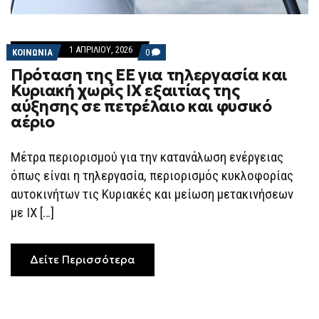
1 ΑΠΡΙΛΊΟΥ, 2026
COMMENTS
ΚΟΙΝΩΝΙΑ
0
ON
Πρόταση της ΕΕ για τηλεργασία και
ΠΡΌΤΑΣΗ
ΤΗΣ
Κυριακή χωρίς ΙΧ εξαιτίας της
ΕΕ
αύξησης σε πετρέλαιο και φυσικό
ΓΙΑ
ΤΗΛΕΡΓΑΣΊΑ
αέριο
ΚΑΙ
ΚΥΡΙΑΚΉ
ΧΩΡΊΣ
Μέτρα περιορισμού για την κατανάλωση ενέργειας
ΙΧ
ΕΞΑΙΤΊΑΣ
όπως είναι η τηλεργασία, περιορισμός κυκλοφορίας
ΤΗΣ
ΑΎΞΗΣΗΣ
αυτοκινήτων τις Κυριακές και μείωση μετακινήσεων
ΣΕ
με ΙΧ […]
ΠΕΤΡΈΛΑΙΟ
ΚΑΙ
ΦΥΣΙΚΌ
ΑΈΡΙΟ
Δείτε Περισσότερα