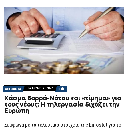
F
O
R
M
14 ΙΟΥΝΊΟΥ, 2026
COMMENTS
ΚΟΙΝΩΝΙΑ
0
ON
Χάσμα Βορρά-Νότου και «τίμημα» για
ΧΆΣΜΑ
ΒΟΡΡΆ-
τους νέους: Η τηλεργασία διχάζει την
ΝΌΤΟΥ
Ευρώπη
ΚΑΙ
«ΤΊΜΗΜΑ»
ΓΙΑ
ΤΟΥΣ
Σύμφωνα με τα τελευταία στοιχεία της Eurostat για το
ΝΈΟΥΣ: