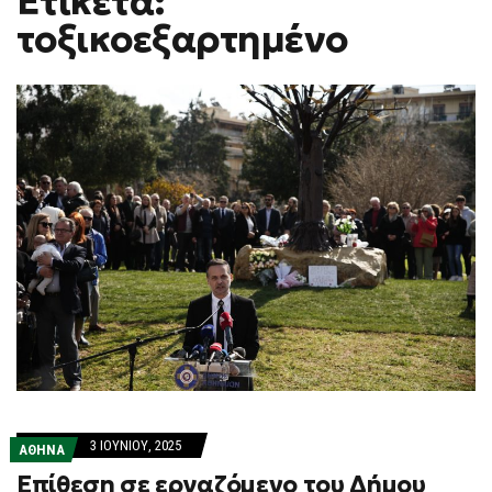
Ετικέτα:
H
τοξικοεξαρτημένο
F
O
R
M
3 ΙΟΥΝΊΟΥ, 2025
ΑΘΗΝΑ
Επίθεση σε εργαζόμενο του Δήμου