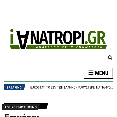
E
X
P
MENU
A
ΗΠΑ: ΝΊΚΗ ΤΗΣ ΑΡΙΣΤΕΡΉΣ ΠΤΈΡΥΓΑΣ ΤΩΝ ΔΗΜΟΚΡΑΤΙΚΏΝ ΣΤΟ ΜΊΣΙΓΚΑΝ – ΤΙ ΣΗΜΑΤΟΔΟΤΕΊ Η ΕΠΙΚΡΆΤΗΣΗ ΤΟΥ ΕΛ ΣΑΓΙΈΝΤ
N
ΔΟΛΟΦΟΝΊΑ 38ΧΡΟΝΗΣ ΒΡΕΤΑΝΊΔΑΣ ΣΤΗΝ ΚΥΨΈΛΗ: ΣΤΗΝ ΕΥΕΛΠΊΔΩΝ ΓΙΑ ΝΑ ΑΠΟΛΟΓΗΘΕΊ Ο 26ΧΡΟΝΟΣ ΑΦΓΑΝΌΣ
D
BREAKING
EUROSTAT: ΤΟ 32% ΤΩΝ ΕΛΛΉΝΩΝ ΚΑΘΥΣΤΕΡΕΊ ΝΑ ΠΛΗΡΏΣΕΙ ΤΟΥΣ ΛΟΓΑΡΙΑΣΜΟΎΣ ΚΟΙΝΉΣ ΩΦΈΛΕΙΑΣ
S
ΤΣΟΥΚΑΛΆΣ: ΤΟ ΥΠΟΥΡΓΕΊΟ ΟΙΚΟΝΟΜΙΚΏΝ ΒΡΉΚΕ ΠΑΡΑΤΥΠΊΕΣ, ΤΙΣ ΑΜΦΙΣΒΗΤΕΊ Ο ΓΕΩΡΓΙΆΔΗΣ;
E
«RED CODE» ΚΑΙ ΣΉΜΕΡΑ ΣΕ ΑΤΤΙΚΉ, ΒΟΙΩΤΊΑ ΚΑΙ ΕΎΒΟΙΑ ΓΙΑ ΤΟΝ ΚΊΝΔΥΝΟ ΕΚΔΉΛΩΣΗΣ ΠΥΡΚΑΓΙΆΣ
A
ΗΠΑ: ΝΊΚΗ ΤΗΣ ΑΡΙΣΤΕΡΉΣ ΠΤΈΡΥΓΑΣ ΤΩΝ ΔΗΜΟΚΡΑΤΙΚΏΝ ΣΤΟ ΜΊΣΙΓΚΑΝ – ΤΙ ΣΗΜΑΤΟΔΟΤΕΊ Η ΕΠΙΚΡΆΤΗΣΗ ΤΟΥ ΕΛ ΣΑΓΙΈΝΤ
R
ΤΟΞΙΚΟΕΞΑΡΤΗΜΈΝΟ
ΔΟΛΟΦΟΝΊΑ 38ΧΡΟΝΗΣ ΒΡΕΤΑΝΊΔΑΣ ΣΤΗΝ ΚΥΨΈΛΗ: ΣΤΗΝ ΕΥΕΛΠΊΔΩΝ ΓΙΑ ΝΑ ΑΠΟΛΟΓΗΘΕΊ Ο 26ΧΡΟΝΟΣ ΑΦΓΑΝΌΣ
C