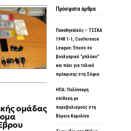
O
Πρόσφατα άρθρα
R
M
Παναθηναϊκός – ΤΣΣΚΑ
1948 1-1, Conference
League: Έπεσε σε
βουλγαρικό “μπλόκο”
και πάει για τελικό
πρόκρισης στη Σόφια
ΗΠΑ: Πολύνεκρη
επίθεση με
κής ομάδας
πυροβολισμούς στη
νομα
Βόρεια Καρολίνα
 Έβρου