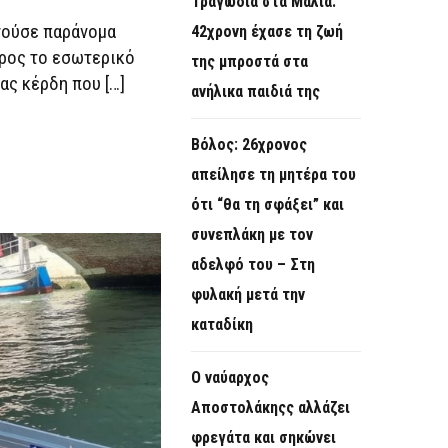
Τραγωδία στα Μάλια:
νούσε παράνομα
42χρονη έχασε τη ζωή
προς το εσωτερικό
της μπροστά στα
ας κέρδη που […]
ανήλικα παιδιά της
Βόλος: 26χρονος
απείλησε τη μητέρα του
ότι “θα τη σφάξει” και
συνεπλάκη με τον
αδελφό του – Στη
φυλακή μετά την
καταδίκη
Ο ναύαρχος
Αποστολάκηςς αλλάζει
φρεγάτα και σηκώνει