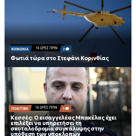
ΑΜΟΙΒΑΊΑ
ΆΜΥΝΑ
ΚΑΘΏΣ
ΚΛΙΜΑΚΏΝΕΤΑΙ
Η
ΑΝΑΤΑΡΑΧΉ
ΣΤΗ
ΜΈΣΗ
ΑΝΑΤΟΛΉ
16 ΏΡΕΣ ΠΡΙΝ
COMMENTS
ΚΟΙΝΩΝΙΑ
0
ON
Φωτιά τώρα στο Στεφάνι Κορινθίας
ΦΩΤΙΆ
ΤΏΡΑ
ΣΤΟ
ΣΤΕΦΆΝΙ
ΚΟΡΙΝΘΊΑΣ
16 ΏΡΕΣ ΠΡΙΝ
COMMENTS
ΠΟΛΙΤΙΚΗ
0
ON
Κεσσές: Ο εισαγγελέας Μπακέλας έχει
ΚΕΣΣΈΣ:
επιλέξει να υπηρετήσει τη
Ο
ΕΙΣΑΓΓΕΛΈΑΣ
σκυταλοδρομία συγκάλυψης στην
ΜΠΑΚΈΛΑΣ
υπόθεση των υποκλοπών
ΈΧΕΙ