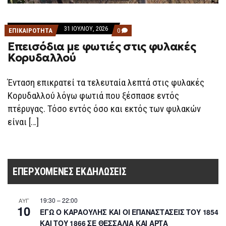
31 ΙΟΥΛΊΟΥ, 2026
COMMENTS
ΕΠΙΚΑΙΡΟΤΗΤΑ
0
ON
Επεισόδια με φωτιές στις φυλακές
ΕΠΕΙΣΌΔΙΑ
ΜΕ
Κορυδαλλού
ΦΩΤΙΈΣ
ΣΤΙΣ
ΦΥΛΑΚΈΣ
Ένταση επικρατεί τα τελευταία λεπτά στις φυλακές
ΚΟΡΥΔΑΛΛΟΎ
Κορυδαλλού λόγω φωτιά που ξέσπασε εντός
πτέρυγας. Τόσο εντός όσο και εκτός των φυλακών
είναι […]
ΕΠΕΡΧΌΜΕΝΕΣ ΕΚΔΗΛΏΣΕΙΣ
19:30
–
22:00
ΑΥΓ
10
ΕΓΩ Ο ΚΑΡΑΟΥΛΗΣ ΚΑΙ ΟΙ ΕΠΑΝΑΣΤΑΣΕΙΣ ΤΟΥ 1854
ΚΑΙ ΤΟΥ 1866 ΣΕ ΘΕΣΣΑΛΙΑ ΚΑΙ ΑΡΤΑ