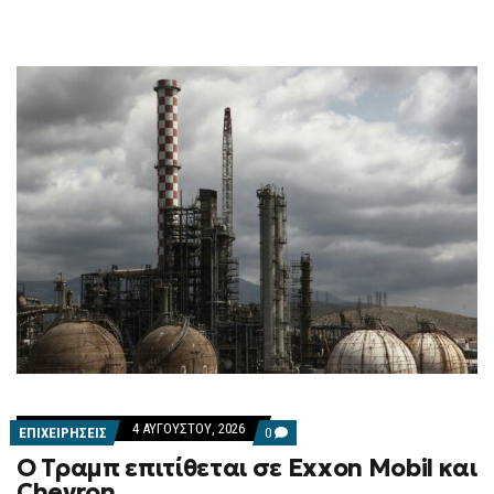
ΑΠΆΤΗΣ
4 ΑΥΓΟΎΣΤΟΥ, 2026
COMMENTS
ΕΠΙΧΕΙΡΗΣΕΙΣ
0
ON
Ο Τραμπ επιτίθεται σε Exxon Mobil και
Ο
ΤΡΑΜΠ
Chevron