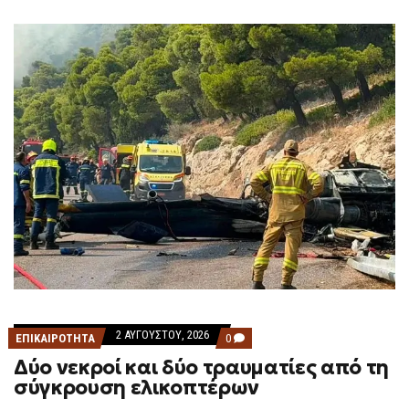
2 ΑΥΓΟΎΣΤΟΥ, 2026
COMMENTS
ΕΠΙΚΑΙΡΟΤΗΤΑ
0
ON
Δύο νεκροί και δύο τραυματίες από τη
ΔΎΟ
ΝΕΚΡΟΊ
σύγκρουση ελικοπτέρων
ΚΑΙ
ΔΎΟ