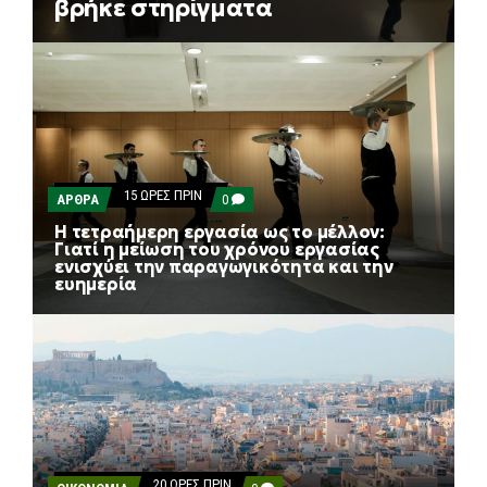
βρήκε στηρίγματα
ΜΟΝΆΔΕΣ
ΤΟ
ΧΡΗΜΑΤΙΣΤΉΡΙΟ
ΜΕ
ΕΒΔΟΜΑΔΙΑΊΑ
ΚΈΡΔΗ
1,8%,
ΠΟΎ
ΒΡΉΚΕ
ΣΤΗΡΊΓΜΑΤΑ
15 ΏΡΕΣ ΠΡΙΝ
COMMENTS
ΑΡΘΡΑ
0
ON
Η τετραήμερη εργασία ως το μέλλον:
Η
Γιατί η μείωση του χρόνου εργασίας
ΤΕΤΡΑΉΜΕΡΗ
ενισχύει την παραγωγικότητα και την
ΕΡΓΑΣΊΑ
ΩΣ
ευημερία
ΤΟ
ΜΈΛΛΟΝ:
ΓΙΑΤΊ
Η
ΜΕΊΩΣΗ
ΤΟΥ
ΧΡΌΝΟΥ
ΕΡΓΑΣΊΑΣ
ΕΝΙΣΧΎΕΙ
ΤΗΝ
ΠΑΡΑΓΩΓΙΚΌΤΗΤΑ
ΚΑΙ
20 ΏΡΕΣ ΠΡΙΝ