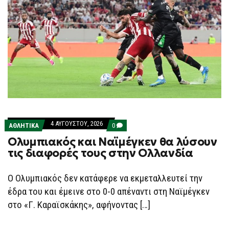
4 ΑΥΓΟΎΣΤΟΥ, 2026
COMMENTS
ΑΘΛΗΤΙΚΑ
0
ON
Ολυμπιακός και Ναϊμέγκεν θα λύσουν
ΟΛΥΜΠΙΑΚΌΣ
ΚΑΙ
τις διαφορές τους στην Ολλανδία
ΝΑΪΜΈΓΚΕΝ
ΘΑ
ΛΎΣΟΥΝ
Ο Ολυμπιακός δεν κατάφερε να εκμεταλλευτεί την
ΤΙΣ
ΔΙΑΦΟΡΈΣ
έδρα του και έμεινε στο 0-0 απέναντι στη Ναϊμέγκεν
ΤΟΥΣ
ΣΤΗΝ
στο «Γ. Καραϊσκάκης», αφήνοντας […]
ΟΛΛΑΝΔΊΑ