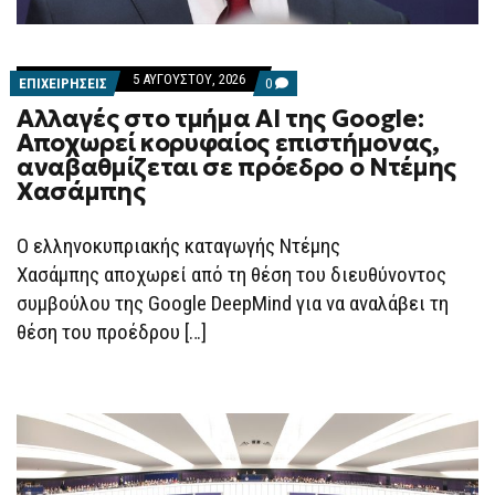
5 ΑΥΓΟΎΣΤΟΥ, 2026
COMMENTS
ΕΠΙΧΕΙΡΗΣΕΙΣ
0
ON
Αλλαγές στο τμήμα AI της Google:
ΑΛΛΑΓΈΣ
ΣΤΟ
Αποχωρεί κορυφαίος επιστήμονας,
ΤΜΉΜΑ
αναβαθμίζεται σε πρόεδρο ο Ντέμης
AI
ΤΗΣ
Χασάμπης
GOOGLE:
ΑΠΟΧΩΡΕΊ
ΚΟΡΥΦΑΊΟΣ
Ο ελληνοκυπριακής καταγωγής Ντέμης
ΕΠΙΣΤΉΜΟΝΑΣ,
ΑΝΑΒΑΘΜΊΖΕΤΑΙ
Χασάμπης αποχωρεί από τη θέση του διευθύνοντος
ΣΕ
ΠΡΌΕΔΡΟ
συμβούλου της Google DeepMind για να αναλάβει τη
Ο
θέση του προέδρου […]
ΝΤΈΜΗΣ
ΧΑΣΆΜΠΗΣ