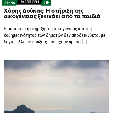
20 ΏΡΕΣ ΠΡΙΝ
COMMENTS
ΑΘΗΝΑ
0
ON
Χάρης Δούκας: Η στήριξη της
ΧΆΡΗΣ
ΔΟΎΚΑΣ:
οικογένειας ξεκινάει από τα παιδιά
Η
ΣΤΉΡΙΞΗ
ΤΗΣ
Η ουσιαστική στήριξη της οικογένειας και της
ΟΙΚΟΓΈΝΕΙΑΣ
ΞΕΚΙΝΆΕΙ
καθημερινότητας των δημοτών δεν αποδεικνύεται με
ΑΠΌ
ΤΑ
λόγια, αλλά με πράξεις που έχουν άμεσο […]
ΠΑΙΔΙΆ