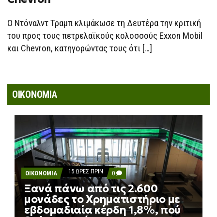
ΕΠΙΤΊΘΕΤΑΙ
ΣΕ
EXXON
Ο Ντόναλντ Τραμπ κλιμάκωσε τη Δευτέρα την κριτική
MOBIL
ΚΑΙ
του προς τους πετρελαϊκούς κολοσσούς Exxon Mobil
CHEVRON
και Chevron, κατηγορώντας τους ότι […]
ΟΙΚΟΝΟΜΙΑ
15 ΏΡΕΣ ΠΡΙΝ
COMMENTS
ΟΙΚΟΝΟΜΙΑ
0
ON
Ξανά πάνω από τις 2.600
ΞΑΝΆ
ΠΆΝΩ
μονάδες το Χρηματιστήριο με
ΑΠΌ
εβδομαδιαία κέρδη 1,8%, πού
ΤΙΣ
2.600