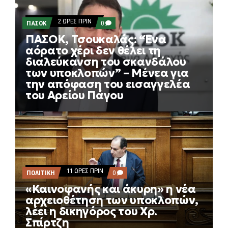
2 ΏΡΕΣ ΠΡΙΝ
COMMENTS
ΠΑΣΟΚ
0
ON
ΠΑΣΟΚ, Τσουκαλάς: “Ένα
ΠΑΣΟΚ,
ΤΣΟΥΚΑΛΆΣ:
αόρατο χέρι δεν θέλει τη
“ΈΝΑ
διαλεύκανση του σκανδάλου
ΑΌΡΑΤΟ
ΧΈΡΙ
των υποκλοπών” – Μένεα για
ΔΕΝ
την απόφαση του εισαγγελέα
ΘΈΛΕΙ
ΤΗ
του Αρείου Πάγου
ΔΙΑΛΕΎΚΑΝΣΗ
ΤΟΥ
ΣΚΑΝΔΆΛΟΥ
ΤΩΝ
ΥΠΟΚΛΟΠΏΝ”
–
ΜΈΝΕΑ
ΓΙΑ
ΤΗΝ
ΑΠΌΦΑΣΗ
11 ΏΡΕΣ ΠΡΙΝ
COMMENTS
ΠΟΛΙΤΙΚΗ
0
ΤΟΥ
ON
ΕΙΣΑΓΓΕΛΈΑ
«Καινοφανής και άκυρη» η νέα
«ΚΑΙΝΟΦΑΝΉΣ
ΤΟΥ
ΚΑΙ
αρχειοθέτηση των υποκλοπών,
ΑΡΕΊΟΥ
ΆΚΥΡΗ»
ΠΆΓΟΥ
λέει η δικηγόρος του Χρ.
Η
ΝΈΑ
Σπίρτζη
ΑΡΧΕΙΟΘΈΤΗΣΗ