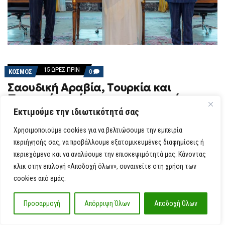
15 ΏΡΕΣ ΠΡΙΝ
COMMENTS
ΚΟΣΜΟΣ
0
ON
Σαουδική Αραβία, Τουρκία και
ΣΑΟΥΔΙΚΉ
ΑΡΑΒΊΑ,
Πακιστάν υπέγραψαν συμφωνία για
ΤΟΥΡΚΊΑ
αμοιβαία άμυνα καθώς κλιμακώνεται
ΚΑΙ
Εκτιμούμε την ιδιωτικότητά σας
ΠΑΚΙΣΤΆΝ
η αναταραχή στη Μέση Ανατολή
ΥΠΈΓΡΑΨΑΝ
Χρησιμοποιούμε cookies για να βελτιώσουμε την εμπειρία
ΣΥΜΦΩΝΊΑ
ΓΙΑ
περιήγησής σας, να προβάλλουμε εξατομικευμένες διαφημίσεις ή
Η Σαουδική Αραβία, το Πακιστάν και η Τουρκία
ΑΜΟΙΒΑΊΑ
περιεχόμενο και να αναλύουμε την επισκεψιμότητά μας. Κάνοντας
ΆΜΥΝΑ
υπέγραψαν κοινή αμυντική συμφωνία στη Μέκκα την
ΚΑΘΏΣ
κλικ στην επιλογή «Αποδοχή όλων», συναινείτε στη χρήση των
ΚΛΙΜΑΚΏΝΕΤΑΙ
Παρασκευή. Mε τους Σουνίτες Μουσουλμάνους […]
Η
cookies από εμάς.
ΑΝΑΤΑΡΑΧΉ
ΣΤΗ
ΜΈΣΗ
Προσαρμογή
Απόρριψη Όλων
Αποδοχή Όλων
ΑΝΑΤΟΛΉ