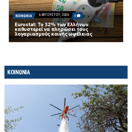
6 ΑΥΓΟΎΣΤΟΥ, 2026
COMMENTS
ΚΟΙΝΩΝΙΑ
0
ON
Eurostat: Το 32% των Ελλήνων
EUROSTAT:
καθυστερεί να πληρώσει τους
ΤΟ
λογαριασμούς κοινής ωφέλειας
32%
ΤΩΝ
ΕΛΛΉΝΩΝ
ΚΑΘΥΣΤΕΡΕΊ
ΝΑ
ΠΛΗΡΏΣΕΙ
ΤΟΥΣ
ΛΟΓΑΡΙΑΣΜΟΎΣ
ΚΟΙΝΉΣ
ΚΟΙΝΩΝΙΑ
ΩΦΈΛΕΙΑΣ