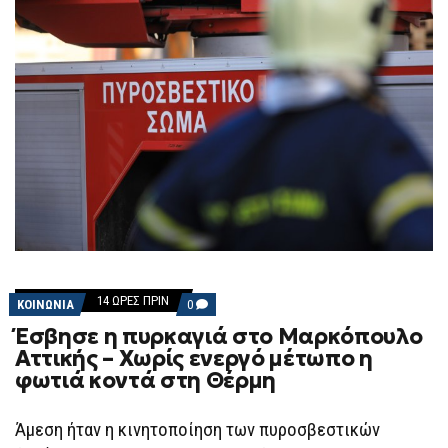
14 ΏΡΕΣ ΠΡΙΝ
COMMENTS
ΚΟΙΝΩΝΙΑ
0
ON
Έσβησε η πυρκαγιά στο Μαρκόπουλο
ΈΣΒΗΣΕ
Η
Αττικής – Χωρίς ενεργό μέτωπο η
ΠΥΡΚΑΓΙΆ
φωτιά κοντά στη Θέρμη
ΣΤΟ
ΜΑΡΚΌΠΟΥΛΟ
ΑΤΤΙΚΉΣ
–
Άμεση ήταν η κινητοποίηση των πυροσβεστικών
ΧΩΡΊΣ