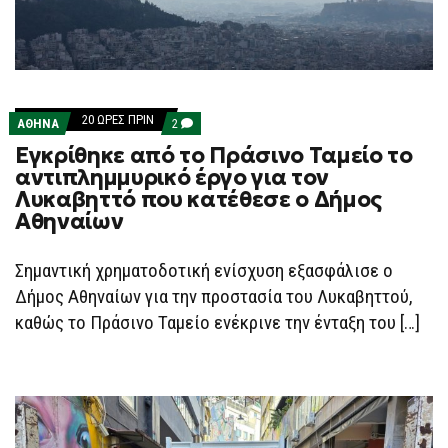
20 ΏΡΕΣ ΠΡΙΝ
COMMENTS
ΑΘΗΝΑ
2
ON
Εγκρίθηκε από το Πράσινο Ταμείο το
ΕΓΚΡΊΘΗΚΕ
ΑΠΌ
αντιπλημμυρικό έργο για τον
ΤΟ
Λυκαβηττό που κατέθεσε ο Δήμος
ΠΡΆΣΙΝΟ
ΤΑΜΕΊΟ
Αθηναίων
ΤΟ
ΑΝΤΙΠΛΗΜΜΥΡΙΚΌ
ΈΡΓΟ
Σημαντική χρηματοδοτική ενίσχυση εξασφάλισε ο
ΓΙΑ
ΤΟΝ
Δήμος Αθηναίων για την προστασία του Λυκαβηττού,
ΛΥΚΑΒΗΤΤΌ
ΠΟΥ
καθώς το Πράσινο Ταμείο ενέκρινε την ένταξη του […]
ΚΑΤΈΘΕΣΕ
Ο
ΔΉΜΟΣ
ΑΘΗΝΑΊΩΝ