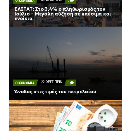
COMMENTS
ΟΙΚΟΝΟΜΙΑ
0
ΤΗΝ
ON
ΕΥΗΜΕΡΊΑ
ΕΛΣΤΑΤ: Στο 3,4% ο πληθωρισμός τον
ΕΛΣΤΑΤ:
Ιούλιο – Μεγάλη αύξηση σε καύσιμα και
ΣΤΟ
ενοίκια
3,4%
Ο
ΠΛΗΘΩΡΙΣΜΌΣ
ΤΟΝ
ΙΟΎΛΙΟ
–
ΜΕΓΆΛΗ
ΑΎΞΗΣΗ
ΣΕ
ΚΑΎΣΙΜΑ
ΚΑΙ
ΕΝΟΊΚΙΑ
22 ΏΡΕΣ ΠΡΙΝ
COMMENTS
ΟΙΚΟΝΟΜΙΑ
0
ON
Άνοδος στις τιμές του πετρελαίου
ΆΝΟΔΟΣ
ΣΤΙΣ
ΤΙΜΈΣ
ΤΟΥ
ΠΕΤΡΕΛΑΊΟΥ