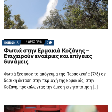
14 ΏΡΕΣ ΠΡΙΝ
COMMENTS
ΚΟΙΝΩΝΙΑ
0
ON
Φωτιά στην Ερμακιά Κοζάνης –
ΦΩΤΙΆ
ΣΤΗΝ
Επιχειρούν εναέριες και επίγειες
ΕΡΜΑΚΙΆ
δυνάμεις
ΚΟΖΆΝΗΣ
–
ΕΠΙΧΕΙΡΟΎΝ
ΕΝΑΈΡΙΕΣ
Φωτιά ξέσπασε το απόγευμα της Παρασκευής (7/8) σε
ΚΑΙ
δασική έκταση στην περιοχή της Ερμακιάς, στην
ΕΠΊΓΕΙΕΣ
ΔΥΝΆΜΕΙΣ
Κοζάνη, προκαλώντας την άμεση κινητοποίηση […]