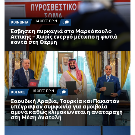
F
O
R
M
14 ΏΡΕΣ ΠΡΙΝ
COMMENTS
ΚΟΙΝΩΝΙΑ
0
ON
Έσβησε η πυρκαγιά στο Μαρκόπουλο
ΈΣΒΗΣΕ
Αττικής – Χωρίς ενεργό μέτωπο η φωτιά
Η
ΠΥΡΚΑΓΙΆ
κοντά στη Θέρμη
ΣΤΟ
ΜΑΡΚΌΠΟΥΛΟ
ΑΤΤΙΚΉΣ
–
ΧΩΡΊΣ
ΕΝΕΡΓΌ
ΜΈΤΩΠΟ
Η
ΦΩΤΙΆ
ΚΟΝΤΆ
ΣΤΗ
15 ΏΡΕΣ ΠΡΙΝ
COMMENTS
ΚΟΣΜΟΣ
0
ΘΈΡΜΗ
ON
Σαουδική Αραβία, Τουρκία και Πακιστάν
ΣΑΟΥΔΙΚΉ
υπέγραψαν συμφωνία για αμοιβαία
ΑΡΑΒΊΑ,
ΤΟΥΡΚΊΑ
άμυνα καθώς κλιμακώνεται η αναταραχή
ΚΑΙ
στη Μέση Ανατολή
ΠΑΚΙΣΤΆΝ
ΥΠΈΓΡΑΨΑΝ
ΣΥΜΦΩΝΊΑ
ΓΙΑ