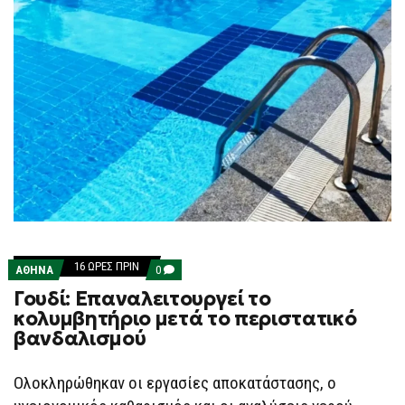
16 ΏΡΕΣ ΠΡΙΝ
COMMENTS
ΑΘΗΝΑ
0
ON
Γουδί: Επαναλειτουργεί το
ΓΟΥΔΊ:
ΕΠΑΝΑΛΕΙΤΟΥΡΓΕΊ
κολυμβητήριο μετά το περιστατικό
ΤΟ
βανδαλισμού
ΚΟΛΥΜΒΗΤΉΡΙΟ
ΜΕΤΆ
ΤΟ
ΠΕΡΙΣΤΑΤΙΚΌ
Ολοκληρώθηκαν οι εργασίες αποκατάστασης, ο
ΒΑΝΔΑΛΙΣΜΟΎ