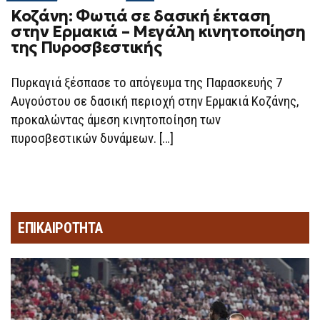
ON
Κοζάνη: Φωτιά σε δασική έκταση
ΚΟΖΆΝΗ:
ΦΩΤΙΆ
στην Ερμακιά – Μεγάλη κινητοποίηση
ΣΕ
της Πυροσβεστικής
ΔΑΣΙΚΉ
ΈΚΤΑΣΗ
ΣΤΗΝ
ΕΡΜΑΚΙΆ
Πυρκαγιά ξέσπασε το απόγευμα της Παρασκευής 7
–
Αυγούστου σε δασική περιοχή στην Ερμακιά Κοζάνης,
ΜΕΓΆΛΗ
ΚΙΝΗΤΟΠΟΊΗΣΗ
προκαλώντας άμεση κινητοποίηση των
ΤΗΣ
ΠΥΡΟΣΒΕΣΤΙΚΉΣ
πυροσβεστικών δυνάμεων. […]
ΕΠΙΚΑΙΡΟΤΗΤΑ