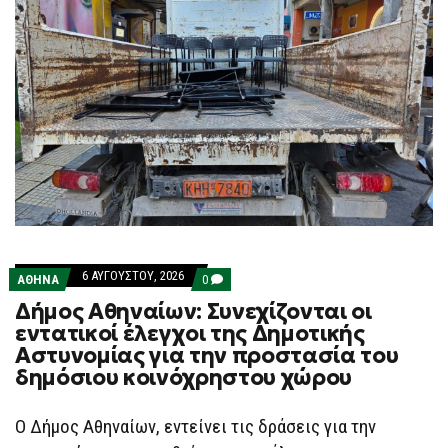
6 ΑΥΓΟΎΣΤΟΥ, 2026
COMMENTS
ΑΘΗΝΑ
0
ON
Δήμος Αθηναίων: Συνεχίζονται οι
ΔΉΜΟΣ
ΑΘΗΝΑΊΩΝ:
εντατικοί έλεγχοι της Δημοτικής
ΣΥΝΕΧΊΖΟΝΤΑΙ
Αστυνομίας για την προστασία του
ΟΙ
ΕΝΤΑΤΙΚΟΊ
δημόσιου κοινόχρηστου χώρου
ΈΛΕΓΧΟΙ
ΤΗΣ
ΔΗΜΟΤΙΚΉΣ
Ο Δήμος Αθηναίων, εντείνει τις δράσεις για την
ΑΣΤΥΝΟΜΊΑΣ
ΓΙΑ