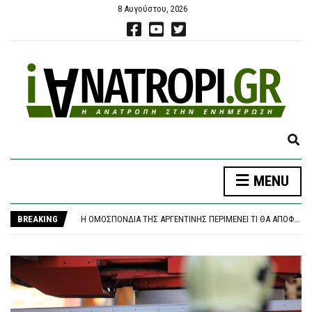
8 Αυγούστου, 2026
E
X
P
ΈΣΒΗΣΕ Η ΠΥΡΚΑΓΙΆ ΣΤΟ ΜΑΡΚΌΠΟΥΛΟ ΑΤΤΙΚΉΣ – ΧΩΡΊΣ ΕΝΕΡΓΌ ΜΈΤΩΠΟ Η ΦΩΤΙΆ ΚΟΝΤΆ ΣΤΗ ΘΈΡΜΗ
MENU
A
ΠΑΣΟΚ, ΤΣΟΥΚΑΛΆΣ: “ΈΝΑ ΑΌΡΑΤΟ ΧΈΡΙ ΔΕΝ ΘΈΛΕΙ ΤΗ ΔΙΑΛΕΎΚΑΝΣΗ ΤΟΥ ΣΚΑΝΔΆΛΟΥ ΤΩΝ ΥΠΟΚΛΟΠΏΝ” – ΜΈΝΕΑ ΓΙΑ ΤΗΝ ΑΠΌΦΑΣΗ ΤΟΥ ΕΙΣΑΓΓΕΛΈΑ ΤΟΥ ΑΡΕΊΟΥ ΠΆΓΟΥ
N
«ΚΑΙΝΟΦΑΝΉΣ ΚΑΙ ΆΚΥΡΗ» Η ΝΈΑ ΑΡΧΕΙΟΘΈΤΗΣΗ ΤΩΝ ΥΠΟΚΛΟΠΏΝ, ΛΈΕΙ Η ΔΙΚΗΓΌΡΟΣ ΤΟΥ ΧΡ. ΣΠΊΡΤΖΗ
D
BREAKING
Η ΟΜΟΣΠΟΝΔΊΑ ΤΗΣ ΑΡΓΕΝΤΙΝΉΣ ΠΕΡΙΜΈΝΕΙ ΤΙ ΘΑ ΑΠΟΦΑΣΊΣΟΥΝ ΟΙ ΜΈΣΙ ΚΑΙ ΣΚΑΛΌΝΙ
S
ΦΩΤΙΆ ΣΤΗΝ ΕΡΜΑΚΙΆ ΚΟΖΆΝΗΣ – ΕΠΙΧΕΙΡΟΎΝ ΕΝΑΈΡΙΕΣ ΚΑΙ ΕΠΊΓΕΙΕΣ ΔΥΝΆΜΕΙΣ
E
ΈΣΒΗΣΕ Η ΠΥΡΚΑΓΙΆ ΣΤΟ ΜΑΡΚΌΠΟΥΛΟ ΑΤΤΙΚΉΣ – ΧΩΡΊΣ ΕΝΕΡΓΌ ΜΈΤΩΠΟ Η ΦΩΤΙΆ ΚΟΝΤΆ ΣΤΗ ΘΈΡΜΗ
A
ΠΑΣΟΚ, ΤΣΟΥΚΑΛΆΣ: “ΈΝΑ ΑΌΡΑΤΟ ΧΈΡΙ ΔΕΝ ΘΈΛΕΙ ΤΗ ΔΙΑΛΕΎΚΑΝΣΗ ΤΟΥ ΣΚΑΝΔΆΛΟΥ ΤΩΝ ΥΠΟΚΛΟΠΏΝ” – ΜΈΝΕΑ ΓΙΑ ΤΗΝ ΑΠΌΦΑΣΗ ΤΟΥ ΕΙΣΑΓΓΕΛΈΑ ΤΟΥ ΑΡΕΊΟΥ ΠΆΓΟΥ
R
C
H