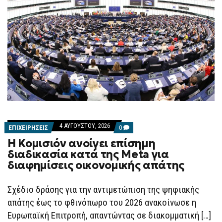
4 ΑΥΓΟΎΣΤΟΥ, 2026
COMMENTS
ΕΠΙΧΕΙΡΗΣΕΙΣ
0
ON
Η Κομισιόν ανοίγει επίσημη
Η
ΚΟΜΙΣΙΌΝ
διαδικασία κατά της Meta για
ΑΝΟΊΓΕΙ
διαφημίσεις οικονομικής απάτης
ΕΠΊΣΗΜΗ
ΔΙΑΔΙΚΑΣΊΑ
ΚΑΤΆ
ΤΗΣ
Σχέδιο δράσης για την αντιμετώπιση της ψηφιακής
META
απάτης έως το φθινόπωρο του 2026 ανακοίνωσε η
ΓΙΑ
ΔΙΑΦΗΜΊΣΕΙΣ
Ευρωπαϊκή Επιτροπή, απαντώντας σε διακομματική […]
ΟΙΚΟΝΟΜΙΚΉΣ