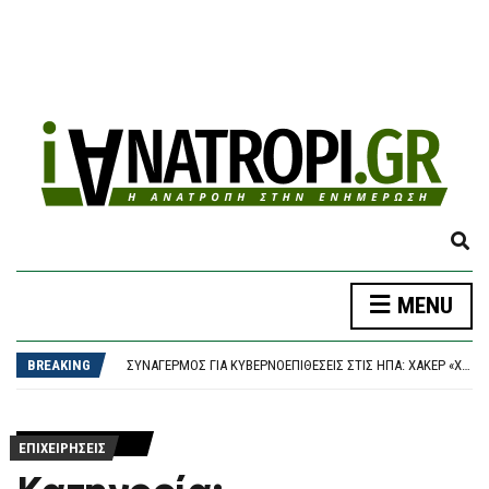
E
X
P
ΔΉΜΟΣ ΑΘΗΝΑΊΩΝ: ΣΥΝΕΧΊΖΟΝΤΑΙ ΟΙ ΕΝΤΑΤΙΚΟΊ ΈΛΕΓΧΟΙ ΤΗΣ ΔΗΜΟΤΙΚΉΣ ΑΣΤΥΝΟΜΊΑΣ ΓΙΑ ΤΗΝ ΠΡΟΣΤΑΣΊΑ ΤΟΥ ΔΗΜΌΣΙΟΥ ΚΟΙΝΌΧΡΗΣΤΟΥ ΧΏΡΟΥ
MENU
A
ΠΑΟΚ – ΆΝΤΕΡΛΕΧΤ 0-1, EUROPA LEAGUE: “ΣΟΚ” ΣΤΑ 17 ΔΕΥΤΕΡΌΛΕΠΤΑ ΚΑΙ… ΒΟΥΝΌ Η ΡΕΒΆΝΣ ΓΙΑ ΤΟΝ “ΔΙΚΈΦΑΛΟ”
N
ΣΥΝΑΓΕΡΜΌΣ ΓΙΑ ΚΥΒΕΡΝΟΕΠΙΘΈΣΕΙΣ ΣΤΙΣ ΗΠΑ: ΧΆΚΕΡ «ΧΤΥΠΟΎΝ» ΚΟΛΟΣΣΟΎΣ ΜΕ ΈΝΑ ΤΗΛΕΦΏΝΗΜΑ – ΠΏΣ ΠΑΓΙΔΕΎΟΥΝ ΕΡΓΑΖΟΜΈΝΟΥΣ ΚΑΙ ΑΡΠΆΖΟΥΝ ΚΩΔΙΚΟΎΣ
D
BREAKING
ΤΟ ΚΟΙΝΟΒΟΎΛΙΟ ΤΟΥ ΙΡΆΝ ΕΞΕΤΆΖΕΙ ΝΟΜΟΣΧΈΔΙΟ ΠΟΥ ΘΑ ΑΠΑΓΟΡΕΎΕΙ ΣΕ ΑΜΕΡΙΚΑΝΙΚΆ ΚΑΙ ΙΣΡΑΗΛΙΝΆ ΠΛΟΊΑ ΤΗ ΔΙΈΛΕΥΣΗ ΑΠΌ ΤΑ ΣΤΕΝΆ ΤΟΥ ΟΡΜΟΎΖ
S
ΈΠΕΣΕ ΤΜΉΜΑ ΤΗΣ ΨΕΥΔΟΡΟΦΉΣ ΣΤΑ ΕΠΕΊΓΟΝΤΑ ΣΤΟ ΝΟΣΟΚΟΜΕΊΟ ΤΗΣ ΚΟΡΊΝΘΟΥ – ΈΡΕΥΝΑ ΖΗΤΆΕΙ Ο ΑΝΤΙΠΕΡΙΦΕΡΕΙΆΡΧΗΣ ΥΓΕΊΑΣ
E
ΔΉΜΟΣ ΑΘΗΝΑΊΩΝ: ΣΥΝΕΧΊΖΟΝΤΑΙ ΟΙ ΕΝΤΑΤΙΚΟΊ ΈΛΕΓΧΟΙ ΤΗΣ ΔΗΜΟΤΙΚΉΣ ΑΣΤΥΝΟΜΊΑΣ ΓΙΑ ΤΗΝ ΠΡΟΣΤΑΣΊΑ ΤΟΥ ΔΗΜΌΣΙΟΥ ΚΟΙΝΌΧΡΗΣΤΟΥ ΧΏΡΟΥ
A
ΠΑΟΚ – ΆΝΤΕΡΛΕΧΤ 0-1, EUROPA LEAGUE: “ΣΟΚ” ΣΤΑ 17 ΔΕΥΤΕΡΌΛΕΠΤΑ ΚΑΙ… ΒΟΥΝΌ Η ΡΕΒΆΝΣ ΓΙΑ ΤΟΝ “ΔΙΚΈΦΑΛΟ”
R
ΕΠΙΧΕΙΡΗΣΕΙΣ
C