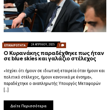
24 ΑΠΡΙΛΊΟΥ, 2025
COMMENT
ΕΠΙΚΑΙΡΟΤΗΤΑ
1
ON
Ο Κυρανάκης παραδέχθηκε πως ήταν
Ο
ΚΥΡΑΝΆΚΗΣ
σε blue skies και γαλάζιο στέλεχος
ΠΑΡΑΔΈΧΘΗΚΕ
ΠΩΣ
ΉΤΑΝ
«Ισχύει ότι ήμουν σε ιδιωτική εταιρεία όταν ήμουν και
ΣΕ
BLUE
πολιτικό στέλεχος, ήμουν κανονικά με ένσημα»,
SKIES
ΚΑΙ
παραδέχτηκε ο αναπληρωτής Υπουργός Μεταφορών
ΓΑΛΆΖΙΟ
[…]
ΣΤΈΛΕΧΟΣ
Δείτε Περισσότερα