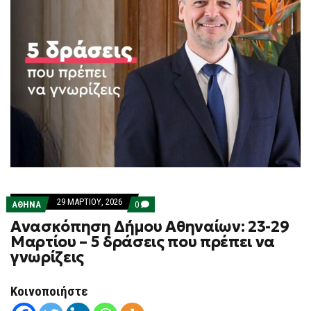
29 ΜΑΡΤΊΟΥ, 2026
COMMENTS
ΑΘΗΝΑ
0
ON
Ανασκόπηση Δήμου Αθηναίων: 23-29
ΑΝΑΣΚΌΠΗΣΗ
ΔΉΜΟΥ
Μαρτίου – 5 δράσεις που πρέπει να
ΑΘΗΝΑΊΩΝ:
γνωρίζεις
23-
29
ΜΑΡΤΊΟΥ
–
Κοινοποιήστε
5
ΔΡΆΣΕΙΣ