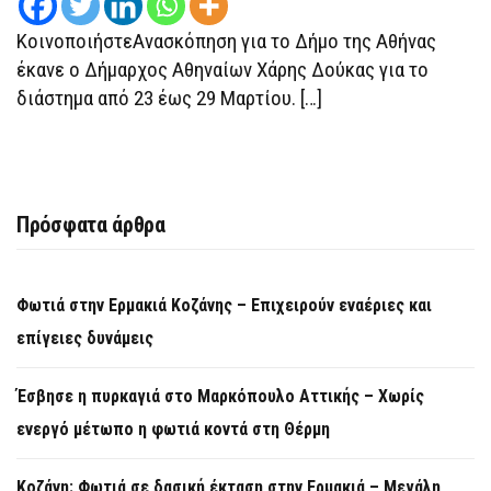
ΠΟΥ
ΠΡΈΠΕΙ
ΚοινοποιήστεΑνασκόπηση για το Δήμο της Αθήνας
ΝΑ
ΓΝΩΡΊΖΕΙΣ
έκανε ο Δήμαρχος Αθηναίων Χάρης Δούκας για το
διάστημα από 23 έως 29 Μαρτίου. […]
Πρόσφατα άρθρα
Φωτιά στην Ερμακιά Κοζάνης – Επιχειρούν εναέριες και
επίγειες δυνάμεις
Έσβησε η πυρκαγιά στο Μαρκόπουλο Αττικής – Χωρίς
ενεργό μέτωπο η φωτιά κοντά στη Θέρμη
Κοζάνη: Φωτιά σε δασική έκταση στην Ερμακιά – Μεγάλη