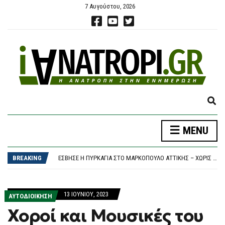
7 Αυγούστου, 2026
E
X
P
MENU
A
Η ΜΆΝΤΣΕΣΤΕΡ ΣΊΤΙ ΤΑ ΒΡΉΚΕ ΜΕ ΤΗ ΛΙΛ ΣΤΑ 135 ΕΚΑΤΟΜΜΎΡΙΑ ΕΥΡΏ ΚΑΙ ΑΠΟΚΤΆ ΤΟΝ 19ΧΡΟΝΟ ΑΓΙΟΎΜΠ ΜΠΟΥΑΝΤΊ
N
ΦΩΤΙΆ ΣΤΗΝ ΕΡΜΑΚΙΆ ΚΟΖΆΝΗΣ – ΕΠΙΧΕΙΡΟΎΝ ΕΝΑΈΡΙΕΣ ΚΑΙ ΕΠΊΓΕΙΕΣ ΔΥΝΆΜΕΙΣ
D
BREAKING
ΈΣΒΗΣΕ Η ΠΥΡΚΑΓΙΆ ΣΤΟ ΜΑΡΚΌΠΟΥΛΟ ΑΤΤΙΚΉΣ – ΧΩΡΊΣ ΕΝΕΡΓΌ ΜΈΤΩΠΟ Η ΦΩΤΙΆ ΚΟΝΤΆ ΣΤΗ ΘΈΡΜΗ
S
ΚΟΖΆΝΗ: ΦΩΤΙΆ ΣΕ ΔΑΣΙΚΉ ΈΚΤΑΣΗ ΣΤΗΝ ΕΡΜΑΚΙΆ – ΜΕΓΆΛΗ ΚΙΝΗΤΟΠΟΊΗΣΗ ΤΗΣ ΠΥΡΟΣΒΕΣΤΙΚΉΣ
E
Η ΣΎΓΧΥΣΗ ΤΟΥ ΆΔΩΝΙ ΓΕΩΡΓΙΆΔΗ ΚΑΙ Η ΟΥΣΊΑ ΤΟΥ ΔΗΜΟΣΊΟΥ ΣΥΜΦΈΡΟΝΤΟΣ
A
Η ΜΆΝΤΣΕΣΤΕΡ ΣΊΤΙ ΤΑ ΒΡΉΚΕ ΜΕ ΤΗ ΛΙΛ ΣΤΑ 135 ΕΚΑΤΟΜΜΎΡΙΑ ΕΥΡΏ ΚΑΙ ΑΠΟΚΤΆ ΤΟΝ 19ΧΡΟΝΟ ΑΓΙΟΎΜΠ ΜΠΟΥΑΝΤΊ
13 ΙΟΥΝΊΟΥ, 2023
R
ΑΥΤΟΔΙΟΙΚΗΣΗ
ΦΩΤΙΆ ΣΤΗΝ ΕΡΜΑΚΙΆ ΚΟΖΆΝΗΣ – ΕΠΙΧΕΙΡΟΎΝ ΕΝΑΈΡΙΕΣ ΚΑΙ ΕΠΊΓΕΙΕΣ ΔΥΝΆΜΕΙΣ
C
Χοροί και Μουσικές του
H