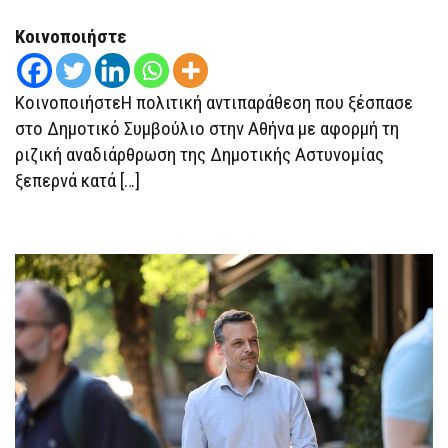
ΤΗ
ΔΗΜΟΤΙΚΉ
ΑΣΤΥΝΟΜΊΑ
Κοινοποιήστε
ΚΑΙ
Η
ΣΎΓΚΡΟΥΣΗ
ΜΕ
ΚοινοποιήστεΗ πολιτική αντιπαράθεση που ξέσπασε
ΤΟ
«ΒΑΘΎ
στο Δημοτικό Συμβούλιο στην Αθήνα με αφορμή τη
ΣΎΣΤΗΜΑ»
ριζική αναδιάρθρωση της Δημοτικής Αστυνομίας
ξεπερνά κατά […]