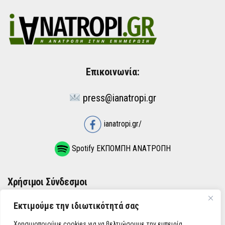
Επικοινωνία:
press@ianatropi.gr
ianatropi.gr/
Spotify ΕΚΠΟΜΠΗ ΑΝΑΤΡΟΠΗ
Χρήσιμοι Σύνδεσμοι
Εκτιμούμε την ιδιωτικότητά σας
ΌΡΟΙ ΧΡΉΣΗΣ
Χρησιμοποιούμε cookies για να βελτιώσουμε την εμπειρία