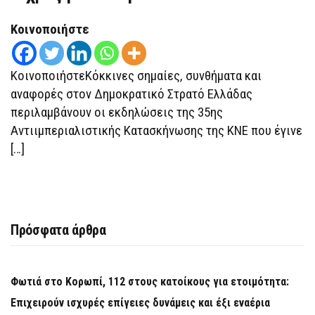
ΚΝΕ
ΣΤΟ
Κοινοποιήστε
ΒΊΤΣΙ
–
ΑΙΧΜΈΣ
ΓΙΑ
ΤΣΊΠΡΑ
ΚοινοποιήστεΚόκκινες σημαίες, συνθήματα και
αναφορές στον Δημοκρατικό Στρατό Ελλάδας
περιλαμβάνουν οι εκδηλώσεις της 35ης
Αντιιμπεριαλιστικής Κατασκήνωσης της ΚΝΕ που έγινε
[…]
Πρόσφατα άρθρα
Φωτιά στο Κορωπί, 112 στους κατοίκους για ετοιμότητα:
Επιχειρούν ισχυρές επίγειες δυνάμεις και έξι εναέρια