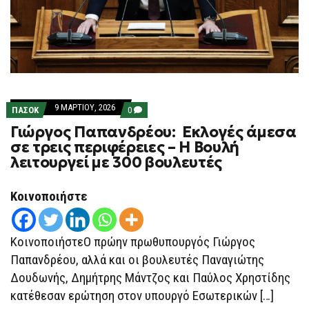
9 ΜΑΡΤΊΟΥ, 2026
COMMENTS
ΠΑΣΟΚ
0
ON
Γιώργος Παπανδρέου: Εκλογές άμεσα
ΓΙΏΡΓΟΣ
ΠΑΠΑΝΔΡΈΟΥ:
σε τρεις περιφέρειες – Η Βουλή
ΕΚΛΟΓΈΣ
λειτουργεί με 300 βουλευτές
ΆΜΕΣΑ
ΣΕ
ΤΡΕΙΣ
ΠΕΡΙΦΈΡΕΙΕΣ
Κοινοποιήστε
–
Η
ΒΟΥΛΉ
ΛΕΙΤΟΥΡΓΕΊ
ΚοινοποιήστεΟ πρώην πρωθυπουργός Γιώργος
ΜΕ
300
Παπανδρέου, αλλά και οι βουλευτές Παναγιώτης
ΒΟΥΛΕΥΤΈΣ
Δουδωνής, Δημήτρης Μάντζος και Παύλος Χρηστίδης
κατέθεσαν ερώτηση στον υπουργό Εσωτερικών […]