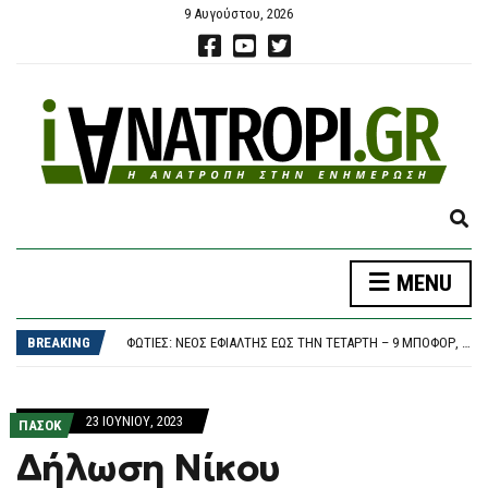
9 Αυγούστου, 2026
E
X
P
ΛΟΥΤΡΆΚΙ: 75ΧΡΟΝΟΣ ΒΡΈΘΗΚΕ ΝΕΚΡΌΣ ΔΊΠΛΑ ΣΕ ΚΆΔΟΥΣ – ΕΊΧΕ ΒΓΕΙ ΝΑ ΠΕΤΆΞΕΙ ΤΑ ΣΚΟΥΠΊΔΙΑ
MENU
A
ΦΩΤΙΆ ΣΤΟ ΚΟΡΩΠΊ, 112 ΣΤΟΥΣ ΚΑΤΟΊΚΟΥΣ ΓΙΑ ΕΤΟΙΜΌΤΗΤΑ: ΕΠΙΧΕΙΡΟΎΝ ΙΣΧΥΡΈΣ ΕΠΊΓΕΙΕΣ ΔΥΝΆΜΕΙΣ ΚΑΙ ΈΞΙ ΕΝΑΈΡΙΑ
N
ΦΩΤΙΈΣ: ΝΈΟΣ ΕΦΙΆΛΤΗΣ ΈΩΣ ΤΗΝ ΤΕΤΆΡΤΗ – 9 ΜΠΟΦΌΡ, 40ΆΡΙΑ ΚΑΙ «HOT-DRY-WINDY» ΑΠΕΙΛΟΎΝ ΤΗ ΧΏΡΑ
D
BREAKING
ΦΩΤΙΆ ΣΤΟ ΣΠΉΛΑΙΟ ΟΡΕΣΤΙΆΔΑΣ, ΣΗΚΏΘΗΚΕ ΕΛΙΚΌΠΤΕΡΟ
S
ΣΥΝΑΓΕΡΜΌΣ ΣΤΗ ΜΈΣΗ ΑΝΑΤΟΛΉ: ΧΟΎΘΙ, ΟΡΜΟΎΖ ΚΑΙ ΗΠΑ ΣΕ ΤΡΟΧΙΆ ΕΠΙΚΊΝΔΥΝΗΣ ΚΛΙΜΆΚΩΣΗΣ
E
ΛΟΥΤΡΆΚΙ: 75ΧΡΟΝΟΣ ΒΡΈΘΗΚΕ ΝΕΚΡΌΣ ΔΊΠΛΑ ΣΕ ΚΆΔΟΥΣ – ΕΊΧΕ ΒΓΕΙ ΝΑ ΠΕΤΆΞΕΙ ΤΑ ΣΚΟΥΠΊΔΙΑ
A
ΦΩΤΙΆ ΣΤΟ ΚΟΡΩΠΊ, 112 ΣΤΟΥΣ ΚΑΤΟΊΚΟΥΣ ΓΙΑ ΕΤΟΙΜΌΤΗΤΑ: ΕΠΙΧΕΙΡΟΎΝ ΙΣΧΥΡΈΣ ΕΠΊΓΕΙΕΣ ΔΥΝΆΜΕΙΣ ΚΑΙ ΈΞΙ ΕΝΑΈΡΙΑ
23 ΙΟΥΝΊΟΥ, 2023
R
ΠΑΣΟΚ
C
Δήλωση Νίκου
H