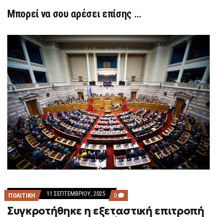
Μπορεί να σου αρέσει επίσης …
11 ΣΕΠΤΕΜΒΡΊΟΥ, 2025
COMMENTS
ΠΟΛΙΤΙΚΗ
0
ON
Συγκροτήθηκε η εξεταστική επιτροπή
ΣΥΓΚΡΟΤΉΘΗΚΕ
Η