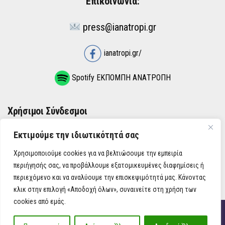
Επικοινωνία:
press@ianatropi.gr
ianatropi.gr/
Spotify ΕΚΠΟΜΠΗ ΑΝΑΤΡΟΠΗ
Χρήσιμοι Σύνδεσμοι
Εκτιμούμε την ιδιωτικότητά σας
ΌΡΟΙ ΧΡΉΣΗΣ
Χρησιμοποιούμε cookies για να βελτιώσουμε την εμπειρία
ΠΟΛΙΤΙΚΉ ΑΠΟΡΡΉΤΟΥ
περιήγησής σας, να προβάλλουμε εξατομικευμένες διαφημίσεις ή
περιεχόμενο και να αναλύουμε την επισκεψιμότητά μας. Κάνοντας
κλικ στην επιλογή «Αποδοχή όλων», συναινείτε στη χρήση των
cookies από εμάς.
iAnatropi ©