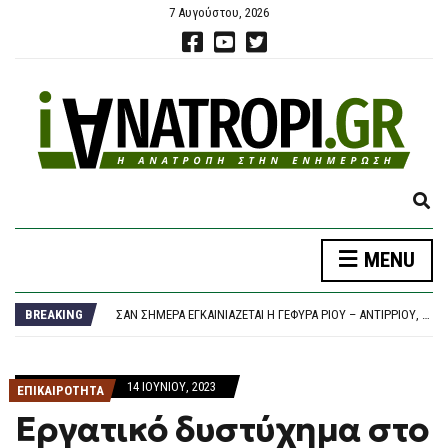
7 Αυγούστου, 2026
E
X
P
MENU
A
ΕΛΣΤΑΤ: ΣΤΟ 3,4% Ο ΠΛΗΘΩΡΙΣΜΌΣ ΤΟΝ ΙΟΎΛΙΟ – ΜΕΓΆΛΗ ΑΎΞΗΣΗ ΣΕ ΚΑΎΣΙΜΑ ΚΑΙ ΕΝΟΊΚΙΑ
N
ΤΡΑΓΩΔΊΑ ΣΤΟ ΑΊΓΙΟ: ΟΔΗΓΌΣ ΛΕΩΦΟΡΕΊΟΥ ΥΠΈΣΤΗ ΑΝΑΚΟΠΉ, ΈΧΑΣΕ ΤΟΝ ΈΛΕΓΧΟ ΚΑΙ ΈΠΕΣΕ ΠΆΝΩ ΣΕ ΙΧ
D
BREAKING
ΣΑΝ ΣΉΜΕΡΑ ΕΓΚΑΙΝΙΆΖΕΤΑΙ Η ΓΈΦΥΡΑ ΡΊΟΥ – ΑΝΤΊΡΡΙΟΥ, Η ΜΕΓΑΛΎΤΕΡΗ ΚΑΛΩΔΙΩΤΉ ΓΈΦΥΡΑ ΤΟΥ ΚΌΣΜΟΥ
S
ΧΆΡΗΣ ΔΟΎΚΑΣ: Η ΣΤΉΡΙΞΗ ΤΗΣ ΟΙΚΟΓΈΝΕΙΑΣ ΞΕΚΙΝΆΕΙ ΑΠΌ ΤΑ ΠΑΙΔΙΆ
E
ΕΓΚΡΊΘΗΚΕ ΑΠΌ ΤΟ ΠΡΆΣΙΝΟ ΤΑΜΕΊΟ ΤΟ ΑΝΤΙΠΛΗΜΜΥΡΙΚΌ ΈΡΓΟ ΓΙΑ ΤΟΝ ΛΥΚΑΒΗΤΤΌ ΠΟΥ ΚΑΤΈΘΕΣΕ Ο ΔΉΜΟΣ ΑΘΗΝΑΊΩΝ
A
ΕΛΣΤΑΤ: ΣΤΟ 3,4% Ο ΠΛΗΘΩΡΙΣΜΌΣ ΤΟΝ ΙΟΎΛΙΟ – ΜΕΓΆΛΗ ΑΎΞΗΣΗ ΣΕ ΚΑΎΣΙΜΑ ΚΑΙ ΕΝΟΊΚΙΑ
14 ΙΟΥΝΊΟΥ, 2023
R
ΕΠΙΚΑΙΡΟΤΗΤΑ
ΤΡΑΓΩΔΊΑ ΣΤΟ ΑΊΓΙΟ: ΟΔΗΓΌΣ ΛΕΩΦΟΡΕΊΟΥ ΥΠΈΣΤΗ ΑΝΑΚΟΠΉ, ΈΧΑΣΕ ΤΟΝ ΈΛΕΓΧΟ ΚΑΙ ΈΠΕΣΕ ΠΆΝΩ ΣΕ ΙΧ
C
Εργατικό δυστύχημα στο
H