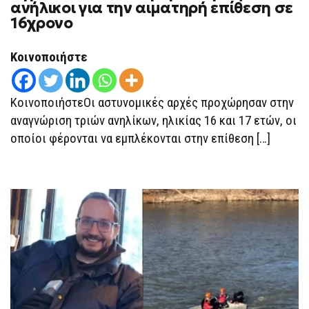
TΑΥΤΟΠΟΙΉΘΗΚΑΝ
ανήλικοι για την αιματηρή επίθεση σε
ΤΡΕΙΣ
16χρονο
ΑΝΉΛΙΚΟΙ
ΓΙΑ
ΤΗΝ
ΑΙΜΑΤΗΡΉ
Κοινοποιήστε
ΕΠΊΘΕΣΗ
ΣΕ
16ΧΡΟΝΟ
ΚοινοποιήστεΟι αστυνομικές αρχές προχώρησαν στην
αναγνώριση τριών ανηλίκων, ηλικίας 16 και 17 ετών, οι
οποίοι φέρονται να εμπλέκονται στην επίθεση […]