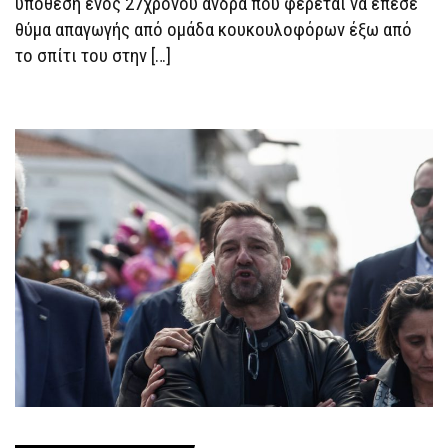
υπόθεση ενός 27χρονου άνδρα που φέρεται να έπεσε
“ΆΡΩΜΑ”
GREEK
θύμα απαγωγής από ομάδα κουκουλοφόρων έξω από
MAFIA
ΚΑΙ
το σπίτι του στην […]
ΤΟ
ΣΕΝΆΡΙΟ
ΠΟΥ
ΕΞΕΤΆΖΟΥΝ
ΟΙ
ΑΡΧΈΣ