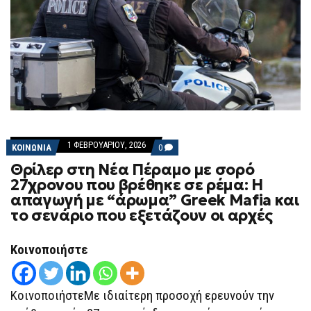
1 ΦΕΒΡΟΥΑΡΊΟΥ, 2026
COMMENTS
ΚΟΙΝΩΝΙΑ
0
ON
Θρίλερ στη Νέα Πέραμο με σορό
ΘΡΊΛΕΡ
ΣΤΗ
27χρονου που βρέθηκε σε ρέμα: H
ΝΈΑ
απαγωγή με “άρωμα” Greek Mafia και
ΠΈΡΑΜΟ
ΜΕ
το σενάριο που εξετάζουν οι αρχές
ΣΟΡΌ
27ΧΡΟΝΟΥ
ΠΟΥ
Κοινοποιήστε
ΒΡΈΘΗΚΕ
ΣΕ
ΡΈΜΑ:
H
ΚοινοποιήστεΜε ιδιαίτερη προσοχή ερευνούν την
ΑΠΑΓΩΓΉ
ΜΕ