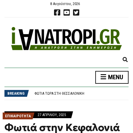
8 Αυγούστου, 2026
E
X
P
MENU
A
ΛΥΚΑΒΗΤΤΌΣ: ΣΟΡΌΣ ΣΕ ΠΡΟΧΩΡΗΜΈΝΗ ΣΉΨΗ ΒΡΈΘΗΚΕ ΣΕ ΣΠΗΛΙΆ ΚΟΝΤΆ ΣΤΟΥΣ ΑΓΊΟΥΣ ΙΣΙΔΏΡΟΥΣ
N
ΑΡΝΑΟΎΤΟΓΛΟΥ: «ΌΤΑΝ Η ΜΕΣΌΓΕΙΟΣ ΦΤΆΝΕΙ ΤΟΥΣ 33 ΒΑΘΜΟΎΣ, ΤΙ ΣΗΜΑΊΝΕΙ ΠΡΑΓΜΑΤΙΚΆ;»
D
BREAKING
ΦΩΤΙΆ ΤΏΡΑ ΣΤΗ ΘΕΣΣΑΛΟΝΊΚΗ
S
ΝΈΑ ΠΥΡΆ ΚΕΣΣΈ ΣΤΗΝ ΈΝΩΣΗ ΕΙΣΑΓΓΕΛΈΩΝ ΓΙΑ ΤΟ PREDATOR
E
ΤΣΟΥΚΑΛΆΣ: «ΟΙ ΣΚΙΈΣ ΣΤΙΣ ΥΠΟΚΛΟΠΈΣ ΠΑΡΑΜΈΝΟΥΝ»
A
ΛΥΚΑΒΗΤΤΌΣ: ΣΟΡΌΣ ΣΕ ΠΡΟΧΩΡΗΜΈΝΗ ΣΉΨΗ ΒΡΈΘΗΚΕ ΣΕ ΣΠΗΛΙΆ ΚΟΝΤΆ ΣΤΟΥΣ ΑΓΊΟΥΣ ΙΣΙΔΏΡΟΥΣ
27 ΑΠΡΙΛΊΟΥ, 2025
R
ΕΠΙΚΑΙΡΟΤΗΤΑ
ΑΡΝΑΟΎΤΟΓΛΟΥ: «ΌΤΑΝ Η ΜΕΣΌΓΕΙΟΣ ΦΤΆΝΕΙ ΤΟΥΣ 33 ΒΑΘΜΟΎΣ, ΤΙ ΣΗΜΑΊΝΕΙ ΠΡΑΓΜΑΤΙΚΆ;»
C
Φωτιά στην Κεφαλονιά
H