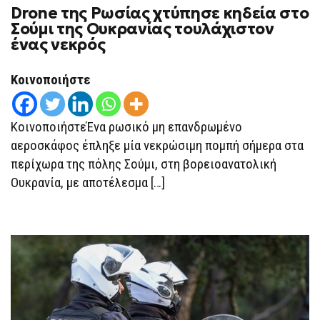
ON
Drone της Ρωσίας χτύπησε κηδεία στο
DRONE
ΤΗΣ
Σούμι της Ουκρανίας τουλάχιστον
ΡΩΣΊΑΣ
ένας νεκρός
ΧΤΎΠΗΣΕ
ΚΗΔΕΊΑ
ΣΤΟ
ΣΟΎΜΙ
Κοινοποιήστε
ΤΗΣ
ΟΥΚΡΑΝΊΑΣ
ΤΟΥΛΆΧΙΣΤΟΝ
ΈΝΑΣ
ΚοινοποιήστεΈνα ρωσικό μη επανδρωμένο
ΝΕΚΡΌΣ
αεροσκάφος έπληξε μία νεκρώσιμη πομπή σήμερα στα
περίχωρα της πόλης Σούμι, στη βορειοανατολική
Ουκρανία, με αποτέλεσμα […]