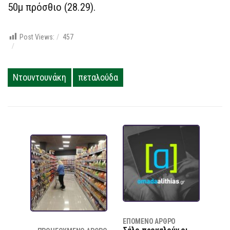
50μ πρόσθιο (28.29).
Post Views:
457
Ντουντουνάκη
πεταλούδα
ΕΠΌΜΕΝΟ ΆΡΘΡΟ