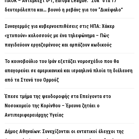
ΠΑΟΚ – Άντερλεχτ 0-1, Europa League: “Σοκ” στα 17
δευτερόλεπτα και… βουνό η ρεβάνς για τον “Δικέφαλο”
Συναγερμός για κυβερνοεπιθέσεις στις ΗΠΑ: Χάκερ
«χτυπούν» κολοσσούς με ένα τηλεφώνημα – Πώς
παγιδεύουν εργαζομένους και αρπάζουν κωδικούς
Το κοινοβούλιο του Ιράν εξετάζει νομοσχέδιο που θα
απαγορεύει σε αμερικανικά και ισραηλινά πλοία τη διέλευση
από τα Στενά του Ορμούζ
Έπεσε τμήμα της ψευδοροφής στα Επείγοντα στο
Νοσοκομείο της Κορίνθου – Έρευνα ζητάει ο
Αντιπεριφερειάρχης Υγείας
Δήμος Αθηναίων: Συνεχίζονται οι εντατικοί έλεγχοι της