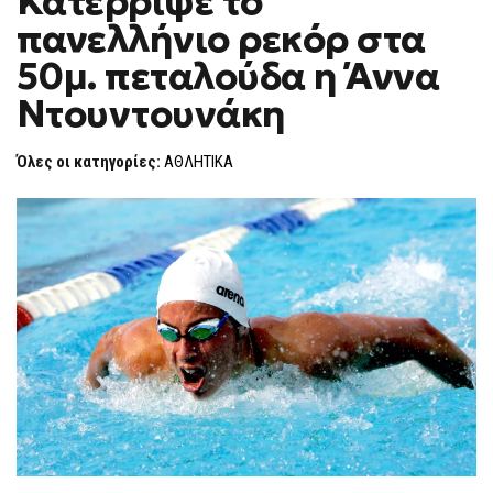
Κατέρριψε το
H
πανελλήνιο ρεκόρ στα
F
O
50μ. πεταλούδα η Άννα
R
M
Ντουντουνάκη
Όλες οι κατηγορίες:
ΑΘΛΗΤΙΚΑ