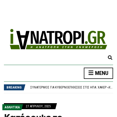
E
X
P
ΔΉΜΟΣ ΑΘΗΝΑΊΩΝ: ΣΥΝΕΧΊΖΟΝΤΑΙ ΟΙ ΕΝΤΑΤΙΚΟΊ ΈΛΕΓΧΟΙ ΤΗΣ ΔΗΜΟΤΙΚΉΣ ΑΣΤΥΝΟΜΊΑΣ ΓΙΑ ΤΗΝ ΠΡΟΣΤΑΣΊΑ ΤΟΥ ΔΗΜΌΣΙΟΥ ΚΟΙΝΌΧΡΗΣΤΟΥ ΧΏΡΟΥ
MENU
A
ΠΑΟΚ – ΆΝΤΕΡΛΕΧΤ 0-1, EUROPA LEAGUE: “ΣΟΚ” ΣΤΑ 17 ΔΕΥΤΕΡΌΛΕΠΤΑ ΚΑΙ… ΒΟΥΝΌ Η ΡΕΒΆΝΣ ΓΙΑ ΤΟΝ “ΔΙΚΈΦΑΛΟ”
N
ΣΥΝΑΓΕΡΜΌΣ ΓΙΑ ΚΥΒΕΡΝΟΕΠΙΘΈΣΕΙΣ ΣΤΙΣ ΗΠΑ: ΧΆΚΕΡ «ΧΤΥΠΟΎΝ» ΚΟΛΟΣΣΟΎΣ ΜΕ ΈΝΑ ΤΗΛΕΦΏΝΗΜΑ – ΠΏΣ ΠΑΓΙΔΕΎΟΥΝ ΕΡΓΑΖΟΜΈΝΟΥΣ ΚΑΙ ΑΡΠΆΖΟΥΝ ΚΩΔΙΚΟΎΣ
D
BREAKING
ΤΟ ΚΟΙΝΟΒΟΎΛΙΟ ΤΟΥ ΙΡΆΝ ΕΞΕΤΆΖΕΙ ΝΟΜΟΣΧΈΔΙΟ ΠΟΥ ΘΑ ΑΠΑΓΟΡΕΎΕΙ ΣΕ ΑΜΕΡΙΚΑΝΙΚΆ ΚΑΙ ΙΣΡΑΗΛΙΝΆ ΠΛΟΊΑ ΤΗ ΔΙΈΛΕΥΣΗ ΑΠΌ ΤΑ ΣΤΕΝΆ ΤΟΥ ΟΡΜΟΎΖ
S
ΈΠΕΣΕ ΤΜΉΜΑ ΤΗΣ ΨΕΥΔΟΡΟΦΉΣ ΣΤΑ ΕΠΕΊΓΟΝΤΑ ΣΤΟ ΝΟΣΟΚΟΜΕΊΟ ΤΗΣ ΚΟΡΊΝΘΟΥ – ΈΡΕΥΝΑ ΖΗΤΆΕΙ Ο ΑΝΤΙΠΕΡΙΦΕΡΕΙΆΡΧΗΣ ΥΓΕΊΑΣ
E
ΔΉΜΟΣ ΑΘΗΝΑΊΩΝ: ΣΥΝΕΧΊΖΟΝΤΑΙ ΟΙ ΕΝΤΑΤΙΚΟΊ ΈΛΕΓΧΟΙ ΤΗΣ ΔΗΜΟΤΙΚΉΣ ΑΣΤΥΝΟΜΊΑΣ ΓΙΑ ΤΗΝ ΠΡΟΣΤΑΣΊΑ ΤΟΥ ΔΗΜΌΣΙΟΥ ΚΟΙΝΌΧΡΗΣΤΟΥ ΧΏΡΟΥ
A
ΠΑΟΚ – ΆΝΤΕΡΛΕΧΤ 0-1, EUROPA LEAGUE: “ΣΟΚ” ΣΤΑ 17 ΔΕΥΤΕΡΌΛΕΠΤΑ ΚΑΙ… ΒΟΥΝΌ Η ΡΕΒΆΝΣ ΓΙΑ ΤΟΝ “ΔΙΚΈΦΑΛΟ”
27 ΑΠΡΙΛΊΟΥ, 2025
R
ΑΘΛΗΤΙΚΑ
C