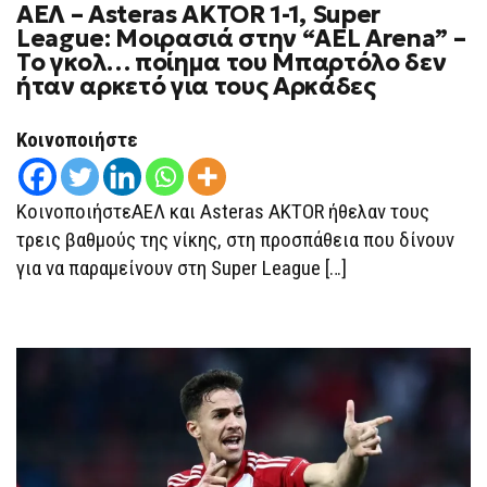
ΑΕΛ – Asteras AKTOR 1-1, Super
ΑΕΛ
–
League: Μοιρασιά στην “AEL Arena” –
ASTERAS
Το γκολ… ποίημα του Μπαρτόλο δεν
AKTOR
1-
ήταν αρκετό για τους Αρκάδες
1,
SUPER
LEAGUE:
Κοινοποιήστε
ΜΟΙΡΑΣΙΆ
ΣΤΗΝ
“AEL
ARENA”
ΚοινοποιήστεΑΕΛ και Asteras AKTOR ήθελαν τους
–
ΤΟ
τρεις βαθμούς της νίκης, στη προσπάθεια που δίνουν
ΓΚΟΛ…
ΠΟΊΗΜΑ
για να παραμείνουν στη Super League […]
ΤΟΥ
ΜΠΑΡΤΌΛΟ
ΔΕΝ
ΉΤΑΝ
ΑΡΚΕΤΌ
ΓΙΑ
ΤΟΥΣ
ΑΡΚΆΔΕΣ