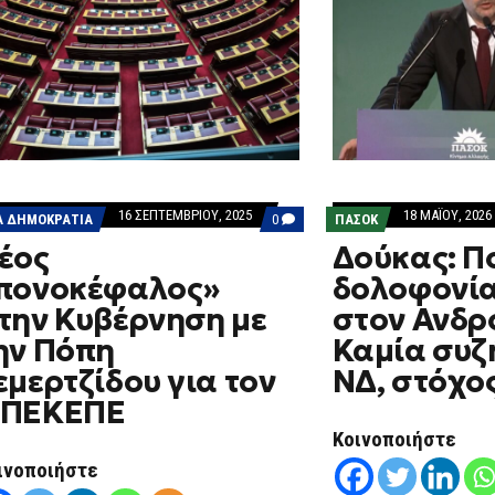
16 ΣΕΠΤΕΜΒΡΊΟΥ, 2025
18 ΜΑΪ́ΟΥ, 2026
COMMENTS
Α ΔΗΜΟΚΡΑΤΙΑ
0
ΠΑΣΟΚ
ON
έος
Δούκας: Π
ΝΈΟΣ
«ΠΟΝΟΚΈΦΑΛΟΣ»
πονοκέφαλος»
δολοφονία
ΣΤΗΝ
ΚΥΒΈΡΝΗΣΗ
την Κυβέρνηση με
στον Ανδρ
ΜΕ
ΤΗΝ
ην Πόπη
Καμία συζ
ΠΌΠΗ
ΣΕΜΕΡΤΖΊΔΟΥ
εμερτζίδου για τον
ΝΔ, στόχο
ΓΙΑ
ΤΟΝ
ΠΕΚΕΠΕ
ΟΠΕΚΕΠΕ
Κοινοποιήστε
ινοποιήστε