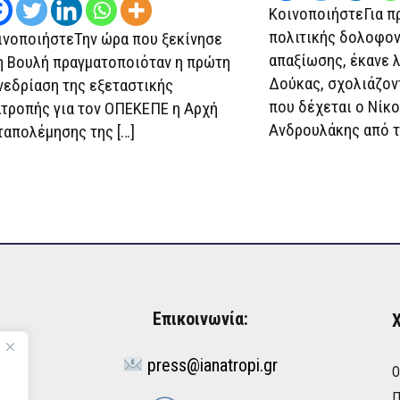
ΚοινοποιήστεΓια π
πολιτικής δολοφον
ινοποιήστεΤην ώρα που ξεκίνησε
απαξίωσης, έκανε 
η Βουλή πραγματοποιόταν η πρώτη
Δούκας, σχολιάζον
νεδρίαση της εξεταστικής
που δέχεται ο Νίκ
ιτροπής για τον ΟΠΕΚΕΠΕ η Αρχή
Ανδρουλάκης από τη
ταπολέμησης της […]
Επικοινωνία:
Χ
press@ianatropi.gr
Ό
Π