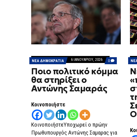
6 ΙΑΝΟΥΑΡΊΟΥ, 2026
COMMENTS
ΝΕΑ ΔΗΜΟΚΡΑΤΙΑ
0
ΝΕ
ON
Ποιο πολιτικό κόμμα
Ν
ΠΟΙΟ
ΠΟΛΙΤΙΚΌ
θα στηρίξει ο
«
ΚΌΜΜΑ
ΘΑ
Αντώνης Σαμαράς
σ
ΣΤΗΡΊΞΕΙ
Ο
τ
ΑΝΤΏΝΗΣ
ΣΑΜΑΡΆΣ
Σ
Κοινοποιήστε
Ο
ΚοινοποιήστεΥποχωρεί ο πρώην
Κο
Πρωθυπουργός Αντώνης Σαμαρας για