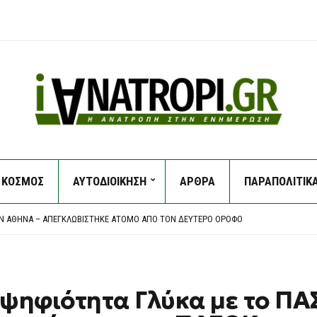
ΚΟΣΜΟΣ
ΑΥΤΟΔΙΟΙΚΗΣΗ
ΑΡΘΡΑ
ΠΑΡΑΠΟΛΙΤΙΚ
 ΑΜΕΡΙΚΑΝΙΚΉ ΓΕΡΟΥΣΊΑ ΓΙΑ ΝΟΜΟΣΧΈΔΙΟ ΠΟΥ ΠΡΟΒΛΈΠΕΙ ΤΗΝ ΕΠΙΒΟΛΉ ΣΗΜΑΝΤΙΚ
ΗΚΕ ΣΤΗ ΘΆΛΑΣΣΑ – ΈΚΑΝΕ ΒΟΥΤΙΆ ΚΑΙ ΧΤΎΠΗΣΕ ΣΕ ΠΈΤΡΑ
ΤΗΝ ΑΘΉΝΑ – ΑΠΕΓΚΛΩΒΊΣΤΗΚΕ ΆΤΟΜΟ ΑΠΌ ΤΟΝ ΔΕΎΤΕΡΟ ΌΡΟΦΟ
 ΒΟΥΤΙΆ 3,6% ΣΤΟΝ ΠΡΑΓΜΑΤΙΚΌ ΜΙΣΘΌ ΚΑΙ ΤΟ ΔΙΑΘΈΣΙΜΟ ΕΙΣΌΔΗΜΑ ΤΟ ΠΡΏΤΟ Τ
Α ΝΑ ΑΦΉΣΕΙ ΤΟΝ ΒΑΓΓΈΛΗ ΠΑΥΛΊΔΗ -ΕΤΟΙΜΆΖΕΙ ΠΡΟΣΦΟΡΆ Η ΦΕΝΈΡΜΠΑΧΤΣΕ
 ΑΜΕΡΙΚΑΝΙΚΉ ΓΕΡΟΥΣΊΑ ΓΙΑ ΝΟΜΟΣΧΈΔΙΟ ΠΟΥ ΠΡΟΒΛΈΠΕΙ ΤΗΝ ΕΠΙΒΟΛΉ ΣΗΜΑΝΤΙΚ
ΗΚΕ ΣΤΗ ΘΆΛΑΣΣΑ – ΈΚΑΝΕ ΒΟΥΤΙΆ ΚΑΙ ΧΤΎΠΗΣΕ ΣΕ ΠΈΤΡΑ
ψηφιότητα Γλύκα με το Π