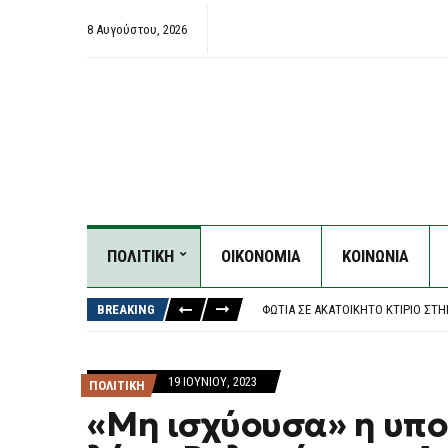
8 Αυγούστου, 2026
ΠΟΛΙΤΙΚΗ
ΟΙΚΟΝΟΜΙΑ
ΚΟΙΝΩΝΙΑ
ΖΕΛΈΝΣΚΙ: ΤΟ ”ΕΥΧΑΡΙΣΤΏ” ΣΤΗΝ
ΧΑΛΚΙΔΙΚΉ: 8ΧΡΟΝΟΣ ΤΡΑΥΜΑΤΊΣΤ
BREAKING
ΦΩΤΙΆ ΣΕ ΑΚΑΤΟΊΚΗΤΟ ΚΤΊΡΙΟ Σ
ΈΚΘΕΣΗ – ΚΑΤΑΠΈΛΤΗΣ ΤΟΥ ΟΟΣΑ:
ΜΠΕΝΦΊΚΑ: Ο ΜΟΝΑΔΙΚΌΣ ΌΡΟΣ ΓΙ
ΖΕΛΈΝΣΚΙ: ΤΟ ”ΕΥΧΑΡΙΣΤΏ” ΣΤΗΝ
19 ΙΟΥΝΊΟΥ, 2023
ΠΟΛΙΤΙΚΗ
ΧΑΛΚΙΔΙΚΉ: 8ΧΡΟΝΟΣ ΤΡΑΥΜΑΤΊΣΤ
«Μη ισχύουσα» η υπο