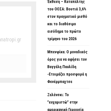
Έκθεση – Καταπέλτης
του ΟΟΣΑ: Βουτιά 3,6%
στον πραγματικό μισθό
και το διαθέσιμο
εισόδημα το πρώτο
anatropi.gr
τρίμηνο του 2026
Μπενφίκα: Ο μοναδικός
όρος για να αφήσει τον
Βαγγέλη Παυλίδη
-Ετοιμάζει προσφορά η
Φενέρμπαχτσε
Ζελένσκι: Το
”ευχαριστώ” στην
αμερικανική Γερουσία