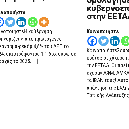
ομολόγησε
κυβερνοεπ
ινοποιήστε
στην ΕΕΤΑ
Κοινοποιήστε
ινοποιήστεΗ κυβέρνηση
νηγυρίζει για το πρωτογενές
εόνασμα-ρεκόρ 4,8% του ΑΕΠ το
ΚοινοποιήστεΣουρω
24, επιστρέφοντας 1,1 δισ. ευρώ σε
κράτος οι χάκερς 
ροχές το 2025. […]
την ΕΕΤΑΑ. Οι πολί
έχασαν ΑΦΜ, ΑΜΚΑ
τα ΙΒΑΝ τους! Αυτό
απάντηση της Ελλην
Τοπικής Ανάπτυξης 