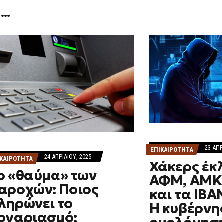
 …
23 ΑΠΡ
ΕΠΙΚΑΙΡΟΤΗΤΑ
24 ΑΠΡΙΛΊΟΥ, 2025
ΙΚΑΙΡΟΤΗΤΑ
Χάκερς έκ
ο «θαύμα» των
ΑΦΜ, ΑΜΚΑ
αροχών: Ποιος
και τα ΙΒΑ
ληρώνει το
Η κυβέρνη
ογαριασμό;