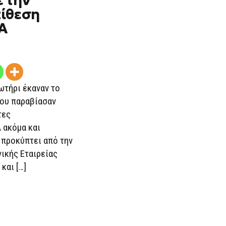
 την
ίθεση
Α
τήρι έκαναν το
που παραβίασαν
τες
 ακόμα και
 προκύπτει από την
ικής Εταιρείας
και […]