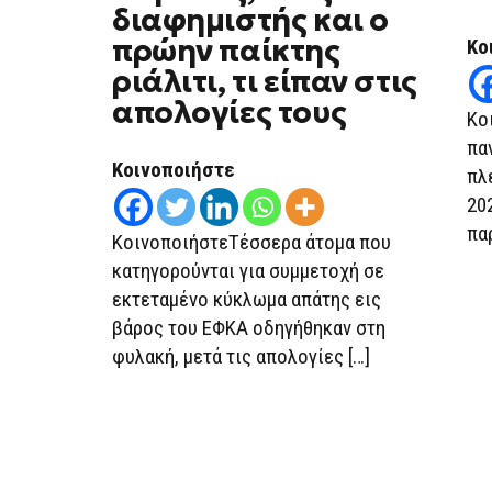
ΛΟΓΙΣΤΈΣ,
διαφημιστής και ο
ΈΝΑΣ
ΔΙΑΦΗΜΙΣΤΉΣ
πρώην παίκτης
Κο
ΚΑΙ
ριάλιτι, τι είπαν στις
Ο
ΠΡΏΗΝ
απολογίες τους
ΠΑΊΚΤΗΣ
Κο
ΡΙΆΛΙΤΙ,
ΤΙ
πα
ΕΊΠΑΝ
Κοινοποιήστε
ΣΤΙΣ
πλ
ΑΠΟΛΟΓΊΕΣ
20
ΤΟΥΣ
πα
ΚοινοποιήστεΤέσσερα άτομα που
κατηγορούνται για συμμετοχή σε
εκτεταμένο κύκλωμα απάτης εις
βάρος του ΕΦΚΑ οδηγήθηκαν στη
φυλακή, μετά τις απολογίες […]