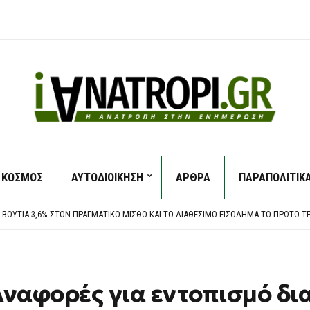
 ΑΜΕΡΙΚΑΝΙΚΉ ΓΕΡΟΥΣΊΑ ΓΙΑ ΝΟΜΟΣΧΈΔΙΟ ΠΟΥ ΠΡΟΒΛΈΠΕΙ ΤΗΝ ΕΠΙΒΟΛΉ ΣΗΜΑΝΤΙΚ
ΚΟΣΜΟΣ
ΑΥΤΟΔΙΟΙΚΗΣΗ
ΑΡΘΡΑ
ΠΑΡΑΠΟΛΙΤΙΚ
ΗΚΕ ΣΤΗ ΘΆΛΑΣΣΑ – ΈΚΑΝΕ ΒΟΥΤΙΆ ΚΑΙ ΧΤΎΠΗΣΕ ΣΕ ΠΈΤΡΑ
ΤΗΝ ΑΘΉΝΑ – ΑΠΕΓΚΛΩΒΊΣΤΗΚΕ ΆΤΟΜΟ ΑΠΌ ΤΟΝ ΔΕΎΤΕΡΟ ΌΡΟΦΟ
 ΒΟΥΤΙΆ 3,6% ΣΤΟΝ ΠΡΑΓΜΑΤΙΚΌ ΜΙΣΘΌ ΚΑΙ ΤΟ ΔΙΑΘΈΣΙΜΟ ΕΙΣΌΔΗΜΑ ΤΟ ΠΡΏΤΟ Τ
Α ΝΑ ΑΦΉΣΕΙ ΤΟΝ ΒΑΓΓΈΛΗ ΠΑΥΛΊΔΗ -ΕΤΟΙΜΆΖΕΙ ΠΡΟΣΦΟΡΆ Η ΦΕΝΈΡΜΠΑΧΤΣΕ
 ΑΜΕΡΙΚΑΝΙΚΉ ΓΕΡΟΥΣΊΑ ΓΙΑ ΝΟΜΟΣΧΈΔΙΟ ΠΟΥ ΠΡΟΒΛΈΠΕΙ ΤΗΝ ΕΠΙΒΟΛΉ ΣΗΜΑΝΤΙΚ
ΗΚΕ ΣΤΗ ΘΆΛΑΣΣΑ – ΈΚΑΝΕ ΒΟΥΤΙΆ ΚΑΙ ΧΤΎΠΗΣΕ ΣΕ ΠΈΤΡΑ
Αναφορές για εντοπισμό δι