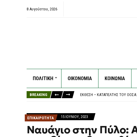
8 Αυγούστου, 2026
ΖΕΛΈΝΣΚΙ: ΤΟ ”ΕΥΧΑΡΙΣΤΏ” ΣΤΗΝ
ΠΟΛΙΤΙΚΗ
ΟΙΚΟΝΟΜΙΑ
ΚΟΙΝΩΝΙΑ
ΧΑΛΚΙΔΙΚΉ: 8ΧΡΟΝΟΣ ΤΡΑΥΜΑΤΊΣΤ
ΦΩΤΙΆ ΣΕ ΑΚΑΤΟΊΚΗΤΟ ΚΤΊΡΙΟ Σ
BREAKING
ΈΚΘΕΣΗ – ΚΑΤΑΠΈΛΤΗΣ ΤΟΥ ΟΟΣΑ:
ΜΠΕΝΦΊΚΑ: Ο ΜΟΝΑΔΙΚΌΣ ΌΡΟΣ ΓΙ
ΖΕΛΈΝΣΚΙ: ΤΟ ”ΕΥΧΑΡΙΣΤΏ” ΣΤΗΝ
ΧΑΛΚΙΔΙΚΉ: 8ΧΡΟΝΟΣ ΤΡΑΥΜΑΤΊΣΤ
15 ΙΟΥΝΊΟΥ, 2023
ΕΠΙΚΑΙΡΟΤΗΤΑ
Ναυάγιο στην Πύλο: 