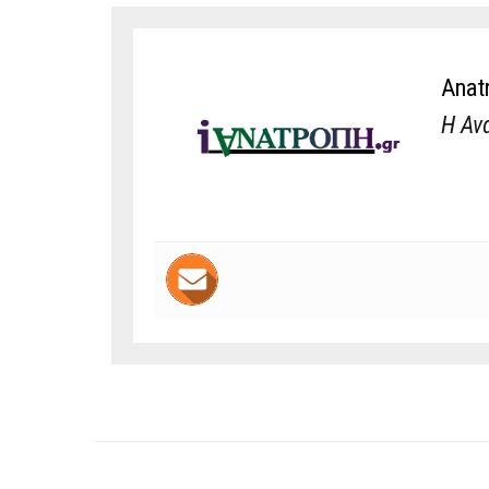
Anat
Η Αν