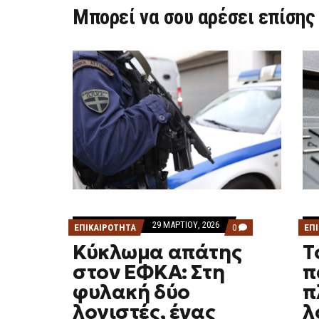
Μπορεί να σου αρέσει επίσης
29 ΜΑΡΤΊΟΥ, 2026
COMMENTS
ΕΠΙΚΑΙΡΟΤΗΤΑ
0
ΕΠ
ON
Κύκλωμα απάτης
Τ
ΚΎΚΛΩΜΑ
ΑΠΆΤΗΣ
στον ΕΦΚΑ: Στη
π
ΣΤΟΝ
ΕΦΚΑ:
φυλακή δύο
π
ΣΤΗ
ΦΥΛΑΚΉ
λογιστές, ένας
λ
ΔΎΟ