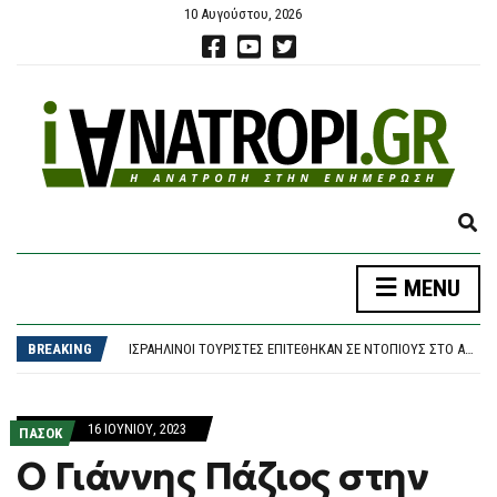
10 Αυγούστου, 2026
E
X
P
MENU
A
ΚΕΡΑΥΝΟΊ ΣΠΊΡΤΖΗ ΓΙΑ ΤΗ ΜΗ ΑΝΆΣΥΡΣΗ ΤΟΥ ΣΚΑΝΔΆΛΟΥ ΤΩΝ ΥΠΟΚΛΟΠΏΝ: Η ΥΠΌΘΕΣΗ ΔΕΝ ΚΛΕΊΝΕΙ, ΈΧΟΥΝ ΔΊΚΙΟ ΠΟΥ ΦΟΒΟΎΝΤΑΙ
N
ΜΕ ΠΡΌΣΩΠΟ – «ΈΚΠΛΗΞΗ» Ο ΣΥΡΙΖΑ ΣΤΗ ΔΕΘ
D
BREAKING
ΙΣΡΑΗΛΙΝΟΊ ΤΟΥΡΊΣΤΕΣ ΕΠΙΤΈΘΗΚΑΝ ΣΕ ΝΤΌΠΙΟΥΣ ΣΤΟ ΑΓΚΊΣΤΡΙ
S
ΕΥΡΩΠΑΪΚΌ ΠΡΩΤΆΘΛΗΜΑ: ΟΙ ΠΑΠΑΣΤΆΜΟΣ ΚΑΙ ΒΛΑΧΟΓΙΑΝΝΆΚΟΣ ΠΡΟΚΡΊΘΗΚΑΝ ΣΤΟΝ ΤΕΛΙΚΌ
E
ΒΕΝΙΖΈΛΟΣ: ΑΠΟΧΑΙΡΕΤΏ ΜΕ ΣΕΒΑΣΜΌ ΚΑΙ ΑΓΆΠΗ ΤΟΝ ΣΤΈΛΙΟ ΡΆΜΦΟ
A
ΚΕΡΑΥΝΟΊ ΣΠΊΡΤΖΗ ΓΙΑ ΤΗ ΜΗ ΑΝΆΣΥΡΣΗ ΤΟΥ ΣΚΑΝΔΆΛΟΥ ΤΩΝ ΥΠΟΚΛΟΠΏΝ: Η ΥΠΌΘΕΣΗ ΔΕΝ ΚΛΕΊΝΕΙ, ΈΧΟΥΝ ΔΊΚΙΟ ΠΟΥ ΦΟΒΟΎΝΤΑΙ
16 ΙΟΥΝΊΟΥ, 2023
R
ΠΑΣΟΚ
ΜΕ ΠΡΌΣΩΠΟ – «ΈΚΠΛΗΞΗ» Ο ΣΥΡΙΖΑ ΣΤΗ ΔΕΘ
C
Ο Γιάννης Πάζιος στην
H