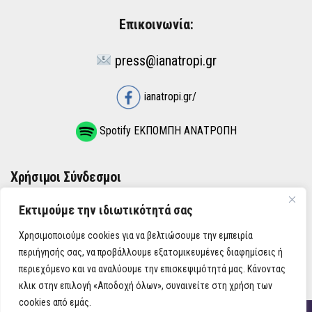
Επικοινωνία:
press@ianatropi.gr
ianatropi.gr/
Spotify ΕΚΠΟΜΠΗ ΑΝΑΤΡΟΠΗ
Χρήσιμοι Σύνδεσμοι
Εκτιμούμε την ιδιωτικότητά σας
ΌΡΟΙ ΧΡΉΣΗΣ
Χρησιμοποιούμε cookies για να βελτιώσουμε την εμπειρία
ΠΟΛΙΤΙΚΉ ΑΠΟΡΡΉΤΟΥ
περιήγησής σας, να προβάλλουμε εξατομικευμένες διαφημίσεις ή
περιεχόμενο και να αναλύουμε την επισκεψιμότητά μας. Κάνοντας
κλικ στην επιλογή «Αποδοχή όλων», συναινείτε στη χρήση των
cookies από εμάς.