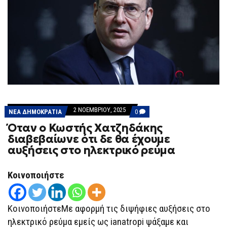
2 ΝΟΕΜΒΡΊΟΥ, 2025
COMMENTS
ΝΕΑ ΔΗΜΟΚΡΑΤΙΑ
0
ON
Όταν ο Κωστής Χατζηδάκης
ΌΤΑΝ
Ο
διαβεβαίωνε ότι δε θα έχουμε
ΚΩΣΤΉΣ
αυξήσεις στο ηλεκτρικό ρεύμα
ΧΑΤΖΗΔΆΚΗΣ
ΔΙΑΒΕΒΑΊΩΝΕ
ΌΤΙ
ΔΕ
Κοινοποιήστε
ΘΑ
ΈΧΟΥΜΕ
ΑΥΞΉΣΕΙΣ
ΣΤΟ
ΚοινοποιήστεΜε αφορμή τις διψήφιες αυξήσεις στο
ΗΛΕΚΤΡΙΚΌ
ΡΕΎΜΑ
ηλεκτρικό ρεύμα εμείς ως ianatropi ψάξαμε και