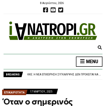
8 Αυγούστου, 2026
E
X
P
ΤΙ ΚΡΎΒΕΙ Ο ΦΆΚΕΛΟΣ ΓΙΑ ΤΗ ΜΟΙΡΑΊΑ ΣΎΓΚΡΟΥΣΗ ΤΩΝ ΔΎΟ ΕΛΙΚΟΠΤΈΡΩΝ BELL ΣΤΗ ΨΆΘΑ – ΜΈΧΡΙ ΤΟ “ΚΌΚΚΑΛΟ” Η ΈΡΕΥΝΑ, ΜΕ ΣΤΌΧΟ ΝΑ ΑΠΑΝΤΗΘΟΎΝ ΌΛΑ ΤΑ ΕΡΩΤΉΜΑΤΑ
MENU
A
ΣΥΡΙΖΑ: Η ΔΗΜΟΚΡΑΤΊΑ ΔΕΝ ΜΠΑΊΝΕΙ ΣΤΟ ΑΡΧΕΊΟ – ΝΈΑ ΑΠΌΠΕΙΡΑ ΣΥΓΚΆΛΥΨΗΣ ΤΟΥ ΣΚΑΝΔΆΛΟΥ ΤΩΝ ΥΠΟΚΛΟΠΏΝ
N
KKE: Η ΝΈΑ ΕΠΙΧΕΊΡΗΣΗ ΣΥΓΚΆΛΥΨΗΣ ΔΕΝ ΠΡΌΚΕΙΤΑΙ ΝΑ ΚΟΥΚΟΥΛΏΣΕΙ ΤΟ ΣΚΆΝΔΑΛΟ ΤΩΝ ΥΠΟΚΛΟΠΏΝ
D
BREAKING
ΕΛΑΣ ΓΙΑ ΥΠΟΚΛΟΠΈΣ: ΑΠΡΟΚΆΛΥΠΤΗ ΏΣΜΩΣΗ ΚΥΒΈΡΝΗΣΗΣ-ΔΙΚΑΙΟΣΎΝΗΣ ΕΚΘΈΤΕΙ ΤΗ ΧΏΡΑ ΔΙΕΘΝΏΣ
S
ΣΥΝΕΤΡΊΒΗ ΠΥΡΟΣΒΕΣΤΙΚΌ ΕΛΙΚΌΠΤΕΡΟ ΕΝΏ ΕΠΙΧΕΙΡΟΎΣΕ ΣΕ ΜΕΓΆΛΗ ΔΑΣΙΚΉ ΠΥΡΚΑΓΙΆ ΣΤΗ ΓΙΟΎΤΑ
E
ΤΙ ΚΡΎΒΕΙ Ο ΦΆΚΕΛΟΣ ΓΙΑ ΤΗ ΜΟΙΡΑΊΑ ΣΎΓΚΡΟΥΣΗ ΤΩΝ ΔΎΟ ΕΛΙΚΟΠΤΈΡΩΝ BELL ΣΤΗ ΨΆΘΑ – ΜΈΧΡΙ ΤΟ “ΚΌΚΚΑΛΟ” Η ΈΡΕΥΝΑ, ΜΕ ΣΤΌΧΟ ΝΑ ΑΠΑΝΤΗΘΟΎΝ ΌΛΑ ΤΑ ΕΡΩΤΉΜΑΤΑ
A
ΣΥΡΙΖΑ: Η ΔΗΜΟΚΡΑΤΊΑ ΔΕΝ ΜΠΑΊΝΕΙ ΣΤΟ ΑΡΧΕΊΟ – ΝΈΑ ΑΠΌΠΕΙΡΑ ΣΥΓΚΆΛΥΨΗΣ ΤΟΥ ΣΚΑΝΔΆΛΟΥ ΤΩΝ ΥΠΟΚΛΟΠΏΝ
17 ΜΑΡΤΊΟΥ, 2025
R
ΕΠΙΚΑΙΡΟΤΗΤΑ
C
Όταν ο σημερινός
H