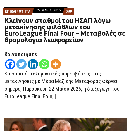
22 ΜΑΪ́ΟΥ, 2026
COMMENTS
ΕΠΙΚΑΙΡΟΤΗΤΑ
0
ON
Κλείνουν σταθμοί του ΗΣΑΠ λόγω
ΚΛΕΊΝΟΥΝ
ΣΤΑΘΜΟΊ
μετακίνησης φιλάθλων του
ΤΟΥ
EuroLeague Final Four – Μεταβολές σε
ΗΣΑΠ
ΛΌΓΩ
δρομολόγια λεωφορείων
ΜΕΤΑΚΊΝΗΣΗΣ
ΦΙΛΆΘΛΩΝ
ΤΟΥ
Κοινοποιήστε
EUROLEAGUE
FINAL
FOUR
–
ΚοινοποιήστεΣημαντικές παρεμβάσεις στις
ΜΕΤΑΒΟΛΈΣ
ΣΕ
μετακινήσεις με Μέσα Μαζικής Μεταφοράς φέρνει
ΔΡΟΜΟΛΌΓΙΑ
ΛΕΩΦΟΡΕΊΩΝ
σήμερα, Παρασκευή 22 Μαΐου 2026, η διεξαγωγή του
EuroLeague Final Four, […]