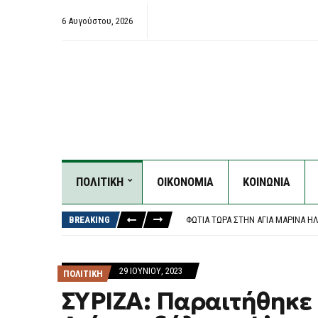
6 Αυγούστου, 2026
ΠΟΛΙΤΙΚΗ
ΟΙΚΟΝΟΜΙΑ
ΚΟΙΝΩΝΙΑ
ΝΕΚΡΌΣ 42ΧΡΟΝΟΣ ΟΔΗΓΌΣ ΜΗΧΑ
ΕΠΊΣΗΜΑ ΥΠΟΨΉΦΙΟΣ ΔΉΜΑΡΧΟΣ Σ
BREAKING
ΦΩΤΙΆ ΤΏΡΑ ΣΤΗΝ AΓΊΑ ΜΑΡΊΝΑ Η
ΦΩΤΙΆ ΣΤΟ ΑΡΙΟΧΏΡΙ ΜΕΣΣΗΝΊΑΣ –
ΝΈΑ ΠΥΡΆ ΑΥΓΕΡΙΝΟΎ ΚΑΤΆ ΚΑΡΥΣΤ
ΝΕΚΡΌΣ 42ΧΡΟΝΟΣ ΟΔΗΓΌΣ ΜΗΧΑ
29 ΙΟΥΝΊΟΥ, 2023
ΠΟΛΙΤΙΚΗ
ΕΠΊΣΗΜΑ ΥΠΟΨΉΦΙΟΣ ΔΉΜΑΡΧΟΣ Σ
ΣΥΡΙΖΑ: Παραιτήθηκε 