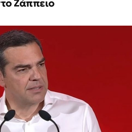
στο Ζάππειο