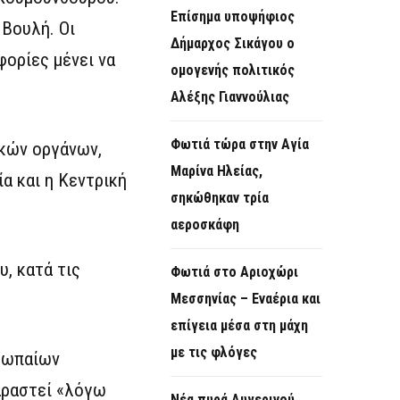
Επίσημα υποψήφιος
 Βουλή. Οι
Δήμαρχος Σικάγου ο
φορίες μένει να
ομογενής πολιτικός
Αλέξης Γιαννούλιας
Φωτιά τώρα στην Aγία
ικών οργάνων,
Μαρίνα Ηλείας,
α και η Κεντρική
σηκώθηκαν τρία
αεροσκάφη
υ, κατά τις
Φωτιά στο Αριοχώρι
Μεσσηνίας – Εναέρια και
επίγεια μέσα στη μάχη
με τις φλόγες
υρωπαίων
αραστεί «λόγω
Νέα πυρά Αυγερινού