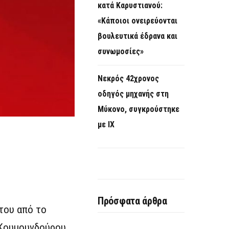
κατά Καρυστιανού:
«Κάποιοι ονειρεύονται
βουλευτικά έδρανα και
συνωμοσίες»
Νεκρός 42χρονος
οδηγός μηχανής στη
Μύκονο, συγκρούστηκε
με ΙΧ
Πρόσφατα άρθρα
του από το
 Κουμουνδούρου.