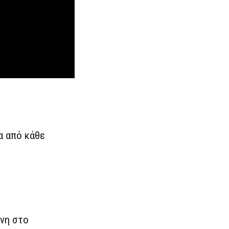
α από κάθε
ύνη στο