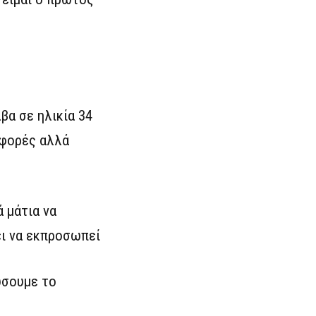
βα σε ηλικία 34
 φορές αλλά
 μάτια να
ει να εκπροσωπεί
ώσουμε το