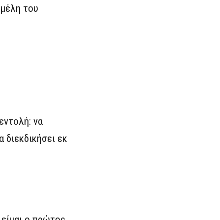
 μέλη του
εντολή: να
α διεκδικήσει εκ
 είμαι ο πρώτος