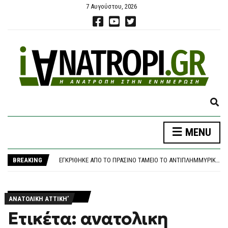
7 Αυγούστου, 2026
E
X
P
MENU
A
Κ. ΤΣΟΥΚΑΛΆΣ ΠΡΟΣ ΑΔ. ΓΕΩΡΓΙΆΔΗ ΓΙΑ ΤΑ «ΣΠΙΤΆΚΙΑ ΑΝΑΚΎΚΛΩΣΗΣ»: ΠΟΙΟΙ ΘΑ ΕΠΩΜΙΣΤΟΎΝ ΤΟ ΚΌΣΤΟΣ ΤΩΝ 40 ΕΚΑΤ.;
N
ΧΆΡΗΣ ΔΟΎΚΑΣ: Η ΣΤΉΡΙΞΗ ΤΗΣ ΟΙΚΟΓΈΝΕΙΑΣ ΞΕΚΙΝΆΕΙ ΑΠΌ ΤΑ ΠΑΙΔΙΆ
D
BREAKING
ΕΓΚΡΊΘΗΚΕ ΑΠΌ ΤΟ ΠΡΆΣΙΝΟ ΤΑΜΕΊΟ ΤΟ ΑΝΤΙΠΛΗΜΜΥΡΙΚΌ ΈΡΓΟ ΓΙΑ ΤΟΝ ΛΥΚΑΒΗΤΤΌ ΠΟΥ ΚΑΤΈΘΕΣΕ Ο ΔΉΜΟΣ ΑΘΗΝΑΊΩΝ
S
ΕΛΣΤΑΤ: ΣΤΟ 3,4% Ο ΠΛΗΘΩΡΙΣΜΌΣ ΤΟΝ ΙΟΎΛΙΟ – ΜΕΓΆΛΗ ΑΎΞΗΣΗ ΣΕ ΚΑΎΣΙΜΑ ΚΑΙ ΕΝΟΊΚΙΑ
E
ΕΝΤΥΠΩΣΙΑΚΉ ΑΣΊΣΤ ΑΠΌ ΤΟ ΧΡΉΣΤΟ ΤΖΌΛΗ ΣΕ ΦΙΛΙΚΌ ΤΗΣ ΆΡΣΕΝΑΛ
A
Κ. ΤΣΟΥΚΑΛΆΣ ΠΡΟΣ ΑΔ. ΓΕΩΡΓΙΆΔΗ ΓΙΑ ΤΑ «ΣΠΙΤΆΚΙΑ ΑΝΑΚΎΚΛΩΣΗΣ»: ΠΟΙΟΙ ΘΑ ΕΠΩΜΙΣΤΟΎΝ ΤΟ ΚΌΣΤΟΣ ΤΩΝ 40 ΕΚΑΤ.;
R
ΑΝΑΤΟΛΙΚΗ ΑΤΤΙΚΗ’
ΧΆΡΗΣ ΔΟΎΚΑΣ: Η ΣΤΉΡΙΞΗ ΤΗΣ ΟΙΚΟΓΈΝΕΙΑΣ ΞΕΚΙΝΆΕΙ ΑΠΌ ΤΑ ΠΑΙΔΙΆ
C
Ετικέτα: ανατολικη
H