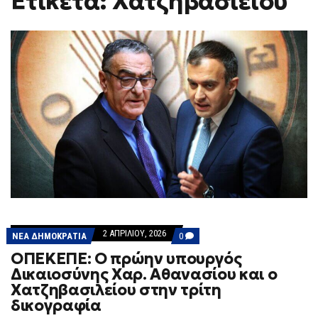
Ετικέτα: Χατζηβασιειου
H
F
O
R
M
2 ΑΠΡΙΛΊΟΥ, 2026
COMMENTS
ΝΕΑ ΔΗΜΟΚΡΑΤΙΑ
0
ON
ΟΠΕΚΕΠΕ: Ο πρώην υπουργός
ΟΠΕΚΕΠΕ:
Ο
Δικαιοσύνης Χαρ. Αθανασίου και ο
ΠΡΏΗΝ
Χατζηβασιλείου στην τρίτη
ΥΠΟΥΡΓΌΣ
ΔΙΚΑΙΟΣΎΝΗΣ
δικογραφία
ΧΑΡ.