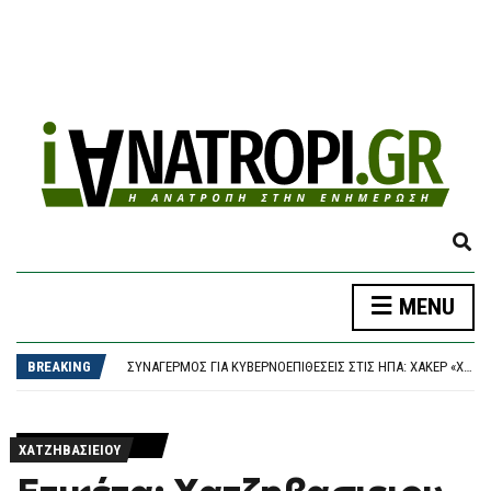
E
X
P
MENU
A
ΔΉΜΟΣ ΑΘΗΝΑΊΩΝ: ΣΥΝΕΧΊΖΟΝΤΑΙ ΟΙ ΕΝΤΑΤΙΚΟΊ ΈΛΕΓΧΟΙ ΤΗΣ ΔΗΜΟΤΙΚΉΣ ΑΣΤΥΝΟΜΊΑΣ ΓΙΑ ΤΗΝ ΠΡΟΣΤΑΣΊΑ ΤΟΥ ΔΗΜΌΣΙΟΥ ΚΟΙΝΌΧΡΗΣΤΟΥ ΧΏΡΟΥ
N
ΠΑΟΚ – ΆΝΤΕΡΛΕΧΤ 0-1, EUROPA LEAGUE: “ΣΟΚ” ΣΤΑ 17 ΔΕΥΤΕΡΌΛΕΠΤΑ ΚΑΙ… ΒΟΥΝΌ Η ΡΕΒΆΝΣ ΓΙΑ ΤΟΝ “ΔΙΚΈΦΑΛΟ”
D
BREAKING
ΣΥΝΑΓΕΡΜΌΣ ΓΙΑ ΚΥΒΕΡΝΟΕΠΙΘΈΣΕΙΣ ΣΤΙΣ ΗΠΑ: ΧΆΚΕΡ «ΧΤΥΠΟΎΝ» ΚΟΛΟΣΣΟΎΣ ΜΕ ΈΝΑ ΤΗΛΕΦΏΝΗΜΑ – ΠΏΣ ΠΑΓΙΔΕΎΟΥΝ ΕΡΓΑΖΟΜΈΝΟΥΣ ΚΑΙ ΑΡΠΆΖΟΥΝ ΚΩΔΙΚΟΎΣ
S
ΤΟ ΚΟΙΝΟΒΟΎΛΙΟ ΤΟΥ ΙΡΆΝ ΕΞΕΤΆΖΕΙ ΝΟΜΟΣΧΈΔΙΟ ΠΟΥ ΘΑ ΑΠΑΓΟΡΕΎΕΙ ΣΕ ΑΜΕΡΙΚΑΝΙΚΆ ΚΑΙ ΙΣΡΑΗΛΙΝΆ ΠΛΟΊΑ ΤΗ ΔΙΈΛΕΥΣΗ ΑΠΌ ΤΑ ΣΤΕΝΆ ΤΟΥ ΟΡΜΟΎΖ
E
ΈΠΕΣΕ ΤΜΉΜΑ ΤΗΣ ΨΕΥΔΟΡΟΦΉΣ ΣΤΑ ΕΠΕΊΓΟΝΤΑ ΣΤΟ ΝΟΣΟΚΟΜΕΊΟ ΤΗΣ ΚΟΡΊΝΘΟΥ – ΈΡΕΥΝΑ ΖΗΤΆΕΙ Ο ΑΝΤΙΠΕΡΙΦΕΡΕΙΆΡΧΗΣ ΥΓΕΊΑΣ
A
ΔΉΜΟΣ ΑΘΗΝΑΊΩΝ: ΣΥΝΕΧΊΖΟΝΤΑΙ ΟΙ ΕΝΤΑΤΙΚΟΊ ΈΛΕΓΧΟΙ ΤΗΣ ΔΗΜΟΤΙΚΉΣ ΑΣΤΥΝΟΜΊΑΣ ΓΙΑ ΤΗΝ ΠΡΟΣΤΑΣΊΑ ΤΟΥ ΔΗΜΌΣΙΟΥ ΚΟΙΝΌΧΡΗΣΤΟΥ ΧΏΡΟΥ
R
ΧΑΤΖΗΒΑΣΙΕΙΟΥ
ΠΑΟΚ – ΆΝΤΕΡΛΕΧΤ 0-1, EUROPA LEAGUE: “ΣΟΚ” ΣΤΑ 17 ΔΕΥΤΕΡΌΛΕΠΤΑ ΚΑΙ… ΒΟΥΝΌ Η ΡΕΒΆΝΣ ΓΙΑ ΤΟΝ “ΔΙΚΈΦΑΛΟ”
C