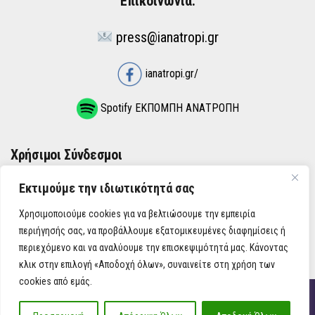
Επικοινωνία:
press@ianatropi.gr
ianatropi.gr/
Spotify ΕΚΠΟΜΠΗ ΑΝΑΤΡΟΠΗ
Χρήσιμοι Σύνδεσμοι
Εκτιμούμε την ιδιωτικότητά σας
ΌΡΟΙ ΧΡΉΣΗΣ
Χρησιμοποιούμε cookies για να βελτιώσουμε την εμπειρία
ΠΟΛΙΤΙΚΉ ΑΠΟΡΡΉΤΟΥ
περιήγησής σας, να προβάλλουμε εξατομικευμένες διαφημίσεις ή
περιεχόμενο και να αναλύουμε την επισκεψιμότητά μας. Κάνοντας
κλικ στην επιλογή «Αποδοχή όλων», συναινείτε στη χρήση των
cookies από εμάς.
iAnatropi ©