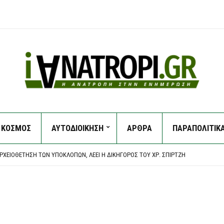
ΚΟΣΜΟΣ
ΑΥΤΟΔΙΟΙΚΗΣΗ
ΑΡΘΡΑ
ΠΑΡΑΠΟΛΙΤΙΚ
ΟΥΛΟ ΑΤΤΙΚΉΣ – ΧΩΡΊΣ ΕΝΕΡΓΌ ΜΈΤΩΠΟ Η ΦΩΤΙΆ ΚΟΝΤΆ ΣΤΗ ΘΈΡΜΗ
 ΧΈΡΙ ΔΕΝ ΘΈΛΕΙ ΤΗ ΔΙΑΛΕΎΚΑΝΣΗ ΤΟΥ ΣΚΑΝΔΆΛΟΥ ΤΩΝ ΥΠΟΚΛΟΠΏΝ” – ΜΈΝΕΑ ΓΙΑ
ΑΡΧΕΙΟΘΈΤΗΣΗ ΤΩΝ ΥΠΟΚΛΟΠΏΝ, ΛΈΕΙ Η ΔΙΚΗΓΌΡΟΣ ΤΟΥ ΧΡ. ΣΠΊΡΤΖΗ
ΕΡΙΜΈΝΕΙ ΤΙ ΘΑ ΑΠΟΦΑΣΊΣΟΥΝ ΟΙ ΜΈΣΙ ΚΑΙ ΣΚΑΛΌΝΙ
ΠΙΧΕΙΡΟΎΝ ΕΝΑΈΡΙΕΣ ΚΑΙ ΕΠΊΓΕΙΕΣ ΔΥΝΆΜΕΙΣ
ΟΥΛΟ ΑΤΤΙΚΉΣ – ΧΩΡΊΣ ΕΝΕΡΓΌ ΜΈΤΩΠΟ Η ΦΩΤΙΆ ΚΟΝΤΆ ΣΤΗ ΘΈΡΜΗ
 ΧΈΡΙ ΔΕΝ ΘΈΛΕΙ ΤΗ ΔΙΑΛΕΎΚΑΝΣΗ ΤΟΥ ΣΚΑΝΔΆΛΟΥ ΤΩΝ ΥΠΟΚΛΟΠΏΝ” – ΜΈΝΕΑ ΓΙΑ