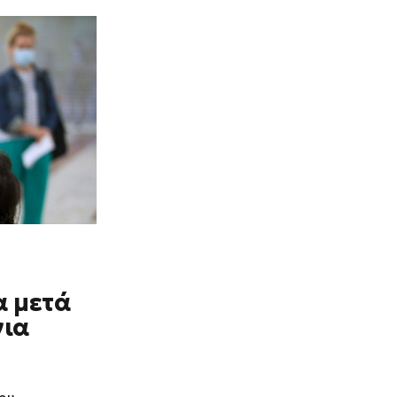
α μετά
για