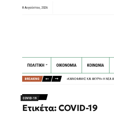
8 Αυγούστου, 2026
ΠΟΛΙΤΙΚΗ
ΟΙΚΟΝΟΜΙΑ
ΚΟΙΝΩΝΙΑ
ΈΣΒΗΣΕ Η ΠΥΡΚΑΓΙΆ ΣΤΟ ΜΑΡΚΌΠ
ΠΑΣΟΚ, ΤΣΟΥΚΑΛΆΣ: “ΈΝΑ ΑΌΡΑΤΟ
BREAKING
«ΚΑΙΝΟΦΑΝΉΣ ΚΑΙ ΆΚΥΡΗ» Η ΝΈΑ 
Η ΟΜΟΣΠΟΝΔΊΑ ΤΗΣ ΑΡΓΕΝΤΙΝΉΣ Π
ΦΩΤΙΆ ΣΤΗΝ ΕΡΜΑΚΙΆ ΚΟΖΆΝΗΣ – Ε
ΈΣΒΗΣΕ Η ΠΥΡΚΑΓΙΆ ΣΤΟ ΜΑΡΚΌΠ
COVID-19
ΠΑΣΟΚ, ΤΣΟΥΚΑΛΆΣ: “ΈΝΑ ΑΌΡΑΤΟ
Ετικέτα: COVID-19