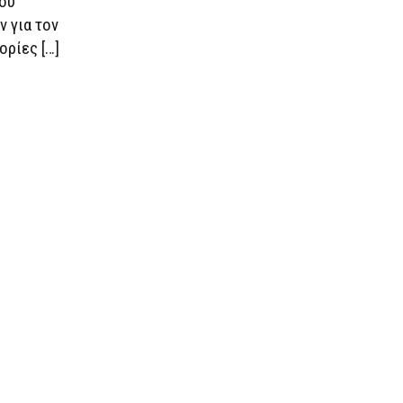
του
 για τον
ρίες […]