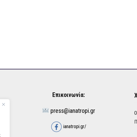
Επικοινωνία:
Χ
press@ianatropi.gr
Ό
Π
ianatropi.gr/
ς