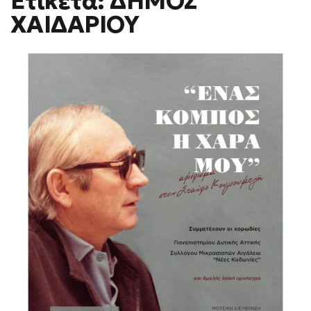
Ετικέτα: ΔΗΜΟΣ
H
ΧΑΙΔΑΡΙΟΥ
F
O
R
M