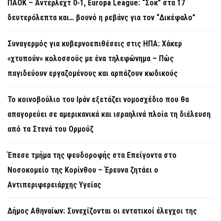
ΠΑΟΚ – Άντερλεχτ 0-1, Europa League: “Σοκ” στα 17
δευτερόλεπτα και… βουνό η ρεβάνς για τον “Δικέφαλο”
Συναγερμός για κυβερνοεπιθέσεις στις ΗΠΑ: Χάκερ
«χτυπούν» κολοσσούς με ένα τηλεφώνημα – Πώς
παγιδεύουν εργαζομένους και αρπάζουν κωδικούς
Το κοινοβούλιο του Ιράν εξετάζει νομοσχέδιο που θα
απαγορεύει σε αμερικανικά και ισραηλινά πλοία τη διέλευση
από τα Στενά του Ορμούζ
Έπεσε τμήμα της ψευδοροφής στα Επείγοντα στο
Νοσοκομείο της Κορίνθου – Έρευνα ζητάει ο
Αντιπεριφερειάρχης Υγείας
Δήμος Αθηναίων: Συνεχίζονται οι εντατικοί έλεγχοι της