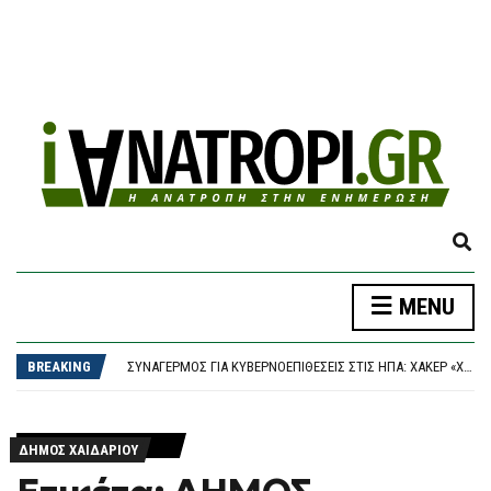
E
X
P
MENU
A
ΔΉΜΟΣ ΑΘΗΝΑΊΩΝ: ΣΥΝΕΧΊΖΟΝΤΑΙ ΟΙ ΕΝΤΑΤΙΚΟΊ ΈΛΕΓΧΟΙ ΤΗΣ ΔΗΜΟΤΙΚΉΣ ΑΣΤΥΝΟΜΊΑΣ ΓΙΑ ΤΗΝ ΠΡΟΣΤΑΣΊΑ ΤΟΥ ΔΗΜΌΣΙΟΥ ΚΟΙΝΌΧΡΗΣΤΟΥ ΧΏΡΟΥ
N
ΠΑΟΚ – ΆΝΤΕΡΛΕΧΤ 0-1, EUROPA LEAGUE: “ΣΟΚ” ΣΤΑ 17 ΔΕΥΤΕΡΌΛΕΠΤΑ ΚΑΙ… ΒΟΥΝΌ Η ΡΕΒΆΝΣ ΓΙΑ ΤΟΝ “ΔΙΚΈΦΑΛΟ”
D
BREAKING
ΣΥΝΑΓΕΡΜΌΣ ΓΙΑ ΚΥΒΕΡΝΟΕΠΙΘΈΣΕΙΣ ΣΤΙΣ ΗΠΑ: ΧΆΚΕΡ «ΧΤΥΠΟΎΝ» ΚΟΛΟΣΣΟΎΣ ΜΕ ΈΝΑ ΤΗΛΕΦΏΝΗΜΑ – ΠΏΣ ΠΑΓΙΔΕΎΟΥΝ ΕΡΓΑΖΟΜΈΝΟΥΣ ΚΑΙ ΑΡΠΆΖΟΥΝ ΚΩΔΙΚΟΎΣ
S
ΤΟ ΚΟΙΝΟΒΟΎΛΙΟ ΤΟΥ ΙΡΆΝ ΕΞΕΤΆΖΕΙ ΝΟΜΟΣΧΈΔΙΟ ΠΟΥ ΘΑ ΑΠΑΓΟΡΕΎΕΙ ΣΕ ΑΜΕΡΙΚΑΝΙΚΆ ΚΑΙ ΙΣΡΑΗΛΙΝΆ ΠΛΟΊΑ ΤΗ ΔΙΈΛΕΥΣΗ ΑΠΌ ΤΑ ΣΤΕΝΆ ΤΟΥ ΟΡΜΟΎΖ
E
ΈΠΕΣΕ ΤΜΉΜΑ ΤΗΣ ΨΕΥΔΟΡΟΦΉΣ ΣΤΑ ΕΠΕΊΓΟΝΤΑ ΣΤΟ ΝΟΣΟΚΟΜΕΊΟ ΤΗΣ ΚΟΡΊΝΘΟΥ – ΈΡΕΥΝΑ ΖΗΤΆΕΙ Ο ΑΝΤΙΠΕΡΙΦΕΡΕΙΆΡΧΗΣ ΥΓΕΊΑΣ
A
ΔΉΜΟΣ ΑΘΗΝΑΊΩΝ: ΣΥΝΕΧΊΖΟΝΤΑΙ ΟΙ ΕΝΤΑΤΙΚΟΊ ΈΛΕΓΧΟΙ ΤΗΣ ΔΗΜΟΤΙΚΉΣ ΑΣΤΥΝΟΜΊΑΣ ΓΙΑ ΤΗΝ ΠΡΟΣΤΑΣΊΑ ΤΟΥ ΔΗΜΌΣΙΟΥ ΚΟΙΝΌΧΡΗΣΤΟΥ ΧΏΡΟΥ
R
ΔΗΜΟΣ ΧΑΙΔΑΡΙΟΥ
ΠΑΟΚ – ΆΝΤΕΡΛΕΧΤ 0-1, EUROPA LEAGUE: “ΣΟΚ” ΣΤΑ 17 ΔΕΥΤΕΡΌΛΕΠΤΑ ΚΑΙ… ΒΟΥΝΌ Η ΡΕΒΆΝΣ ΓΙΑ ΤΟΝ “ΔΙΚΈΦΑΛΟ”
C