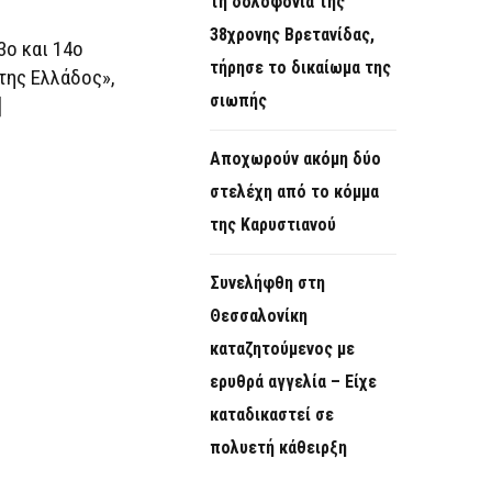
τη δολοφονία της
38χρονης Βρετανίδας,
3ο και 14ο
τήρησε το δικαίωμα της
της Ελλάδος»,
σιωπής
]
Αποχωρούν ακόμη δύο
στελέχη από το κόμμα
της Καρυστιανού
Συνελήφθη στη
Θεσσαλονίκη
καταζητούμενος με
ερυθρά αγγελία – Είχε
καταδικαστεί σε
πολυετή κάθειρξη