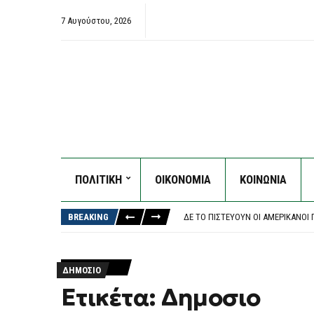
7 Αυγούστου, 2026
ΠΟΛΙΤΙΚΗ
ΟΙΚΟΝΟΜΙΑ
ΚΟΙΝΩΝΙΑ
ΣΥΝΕΛΉΦΘΗ ΣΤΗ ΘΕΣΣΑΛΟΝΊΚΗ ΚΑΤ
ΣΤΗ ΦΥΛΑΚΉ Ο ΔΉΜΑΡΧΟΣ ΣΤΥΛΊΔΑΣ
BREAKING
ΔΕ ΤΟ ΠΙΣΤΕΎΟΥΝ ΟΙ ΑΜΕΡΙΚΑΝΟΊ
ΠΡΟΦΥΛΑΚΙΣΤΈΟΣ Ο 26ΧΡΟΝΟΣ ΑΦΓ
ΑΠΟΧΩΡΟΎΝ ΑΚΌΜΗ ΔΎΟ ΣΤΕΛΈΧΗ
ΣΥΝΕΛΉΦΘΗ ΣΤΗ ΘΕΣΣΑΛΟΝΊΚΗ ΚΑΤ
ΔΗΜΟΣΙΟ
ΣΤΗ ΦΥΛΑΚΉ Ο ΔΉΜΑΡΧΟΣ ΣΤΥΛΊΔΑΣ
Ετικέτα: Δημοσιο