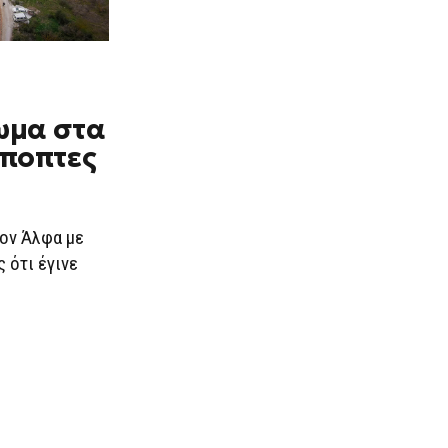
ωμα στα
ύποπτες
τον Άλφα με
 ότι έγινε