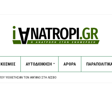
ΚΟΣΜΟΣ
ΑΥΤΟΔΙΟΙΚΗΣΗ
ΑΡΘΡΑ
ΠΑΡΑΠΟΛΙΤΙΚ
ΑΖΗΤΟΎΜΕΝΟΣ ΜΕ ΕΡΥΘΡΆ ΑΓΓΕΛΊΑ – ΕΊΧΕ ΚΑΤΑΔΙΚΑΣΤΕΊ ΣΕ ΠΟΛΥΕΤΉ ΚΆΘΕΙΡΞΗ
 ΚΙ ΆΛΛΟΙ ΔΎΟ ΓΙΑ ΤΗ ΜΕΓΆΛΗ ΦΩΤΙΆ ΣΤΗ ΒΟΙΩΤΊΑ
 ΠΟΥ ΥΙΟΘΈΤΗΣΑΝ ΤΟΝ ΑΦΓΑΝΌ ΣΤΗ ΛΈΣΒΟ
ΑΝΌΣ ΓΙΑ ΤΗ ΔΟΛΟΦΟΝΊΑ ΤΗΣ 38ΧΡΟΝΗΣ ΒΡΕΤΑΝΊΔΑΣ, ΤΉΡΗΣΕ ΤΟ ΔΙΚΑΊΩΜΑ ΤΗΣ 
 ΑΠΌ ΤΟ ΚΌΜΜΑ ΤΗΣ ΚΑΡΥΣΤΙΑΝΟΎ
ΑΖΗΤΟΎΜΕΝΟΣ ΜΕ ΕΡΥΘΡΆ ΑΓΓΕΛΊΑ – ΕΊΧΕ ΚΑΤΑΔΙΚΑΣΤΕΊ ΣΕ ΠΟΛΥΕΤΉ ΚΆΘΕΙΡΞΗ
 ΚΙ ΆΛΛΟΙ ΔΎΟ ΓΙΑ ΤΗ ΜΕΓΆΛΗ ΦΩΤΙΆ ΣΤΗ ΒΟΙΩΤΊΑ