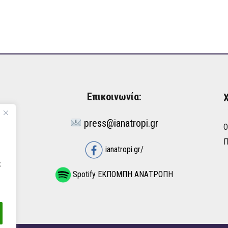
Επικοινωνία:
Χ
press@ianatropi.gr
Ό
Π
ianatropi.gr/
ς
Spotify ΕΚΠΟΜΠΗ ΑΝΑΤΡΟΠΗ