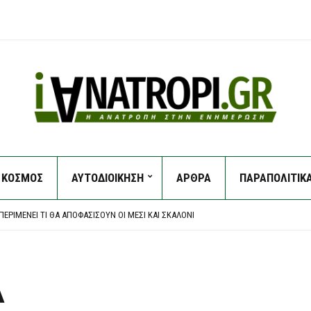
ΚΟΣΜΟΣ
ΑΥΤΟΔΙΟΙΚΗΣΗ
ΑΡΘΡΑ
ΠΑΡΑΠΟΛΙΤΙΚ
Η ΣΤΗΝ ΕΡΜΑΚΙΆ – ΜΕΓΆΛΗ ΚΙΝΗΤΟΠΟΊΗΣΗ ΤΗΣ ΠΥΡΟΣΒΕΣΤΙΚΉΣ
ΑΡΧΕΙΟΘΈΤΗΣΗ ΤΩΝ ΥΠΟΚΛΟΠΏΝ, ΛΈΕΙ Η ΔΙΚΗΓΌΡΟΣ ΤΟΥ ΧΡ. ΣΠΊΡΤΖΗ
ΕΡΙΜΈΝΕΙ ΤΙ ΘΑ ΑΠΟΦΑΣΊΣΟΥΝ ΟΙ ΜΈΣΙ ΚΑΙ ΣΚΑΛΌΝΙ
ΠΙΧΕΙΡΟΎΝ ΕΝΑΈΡΙΕΣ ΚΑΙ ΕΠΊΓΕΙΕΣ ΔΥΝΆΜΕΙΣ
ΟΥΛΟ ΑΤΤΙΚΉΣ – ΧΩΡΊΣ ΕΝΕΡΓΌ ΜΈΤΩΠΟ Η ΦΩΤΙΆ ΚΟΝΤΆ ΣΤΗ ΘΈΡΜΗ
Η ΣΤΗΝ ΕΡΜΑΚΙΆ – ΜΕΓΆΛΗ ΚΙΝΗΤΟΠΟΊΗΣΗ ΤΗΣ ΠΥΡΟΣΒΕΣΤΙΚΉΣ
ΑΡΧΕΙΟΘΈΤΗΣΗ ΤΩΝ ΥΠΟΚΛΟΠΏΝ, ΛΈΕΙ Η ΔΙΚΗΓΌΡΟΣ ΤΟΥ ΧΡ. ΣΠΊΡΤΖΗ
Α