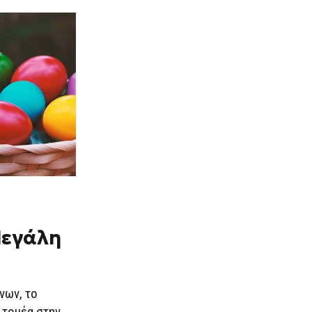
Μεγάλη
νων, το
 τομέα στην