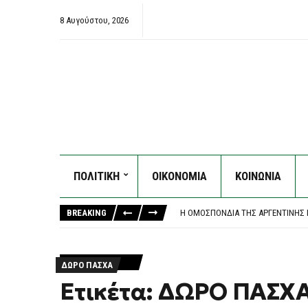
8 Αυγούστου, 2026
ΠΟΛΙΤΙΚΗ
ΟΙΚΟΝΟΜΙΑ
ΚΟΙΝΩΝΙΑ
ΚΟΖΆΝΗ: ΦΩΤΙΆ ΣΕ ΔΑΣΙΚΉ ΈΚΤΑΣ
«ΚΑΙΝΟΦΑΝΉΣ ΚΑΙ ΆΚΥΡΗ» Η ΝΈΑ 
BREAKING
Η ΟΜΟΣΠΟΝΔΊΑ ΤΗΣ ΑΡΓΕΝΤΙΝΉΣ Π
ΦΩΤΙΆ ΣΤΗΝ ΕΡΜΑΚΙΆ ΚΟΖΆΝΗΣ – Ε
ΈΣΒΗΣΕ Η ΠΥΡΚΑΓΙΆ ΣΤΟ ΜΑΡΚΌΠ
ΚΟΖΆΝΗ: ΦΩΤΙΆ ΣΕ ΔΑΣΙΚΉ ΈΚΤΑΣ
ΔΩΡΟ ΠΑΣΧΑ
«ΚΑΙΝΟΦΑΝΉΣ ΚΑΙ ΆΚΥΡΗ» Η ΝΈΑ 
Ετικέτα: ΔΩΡΟ ΠΑΣΧ