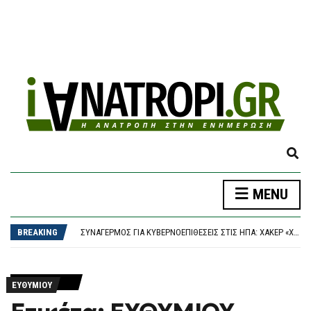
E
X
P
MENU
A
ΔΉΜΟΣ ΑΘΗΝΑΊΩΝ: ΣΥΝΕΧΊΖΟΝΤΑΙ ΟΙ ΕΝΤΑΤΙΚΟΊ ΈΛΕΓΧΟΙ ΤΗΣ ΔΗΜΟΤΙΚΉΣ ΑΣΤΥΝΟΜΊΑΣ ΓΙΑ ΤΗΝ ΠΡΟΣΤΑΣΊΑ ΤΟΥ ΔΗΜΌΣΙΟΥ ΚΟΙΝΌΧΡΗΣΤΟΥ ΧΏΡΟΥ
N
ΠΑΟΚ – ΆΝΤΕΡΛΕΧΤ 0-1, EUROPA LEAGUE: “ΣΟΚ” ΣΤΑ 17 ΔΕΥΤΕΡΌΛΕΠΤΑ ΚΑΙ… ΒΟΥΝΌ Η ΡΕΒΆΝΣ ΓΙΑ ΤΟΝ “ΔΙΚΈΦΑΛΟ”
D
BREAKING
ΣΥΝΑΓΕΡΜΌΣ ΓΙΑ ΚΥΒΕΡΝΟΕΠΙΘΈΣΕΙΣ ΣΤΙΣ ΗΠΑ: ΧΆΚΕΡ «ΧΤΥΠΟΎΝ» ΚΟΛΟΣΣΟΎΣ ΜΕ ΈΝΑ ΤΗΛΕΦΏΝΗΜΑ – ΠΏΣ ΠΑΓΙΔΕΎΟΥΝ ΕΡΓΑΖΟΜΈΝΟΥΣ ΚΑΙ ΑΡΠΆΖΟΥΝ ΚΩΔΙΚΟΎΣ
S
ΤΟ ΚΟΙΝΟΒΟΎΛΙΟ ΤΟΥ ΙΡΆΝ ΕΞΕΤΆΖΕΙ ΝΟΜΟΣΧΈΔΙΟ ΠΟΥ ΘΑ ΑΠΑΓΟΡΕΎΕΙ ΣΕ ΑΜΕΡΙΚΑΝΙΚΆ ΚΑΙ ΙΣΡΑΗΛΙΝΆ ΠΛΟΊΑ ΤΗ ΔΙΈΛΕΥΣΗ ΑΠΌ ΤΑ ΣΤΕΝΆ ΤΟΥ ΟΡΜΟΎΖ
E
ΈΠΕΣΕ ΤΜΉΜΑ ΤΗΣ ΨΕΥΔΟΡΟΦΉΣ ΣΤΑ ΕΠΕΊΓΟΝΤΑ ΣΤΟ ΝΟΣΟΚΟΜΕΊΟ ΤΗΣ ΚΟΡΊΝΘΟΥ – ΈΡΕΥΝΑ ΖΗΤΆΕΙ Ο ΑΝΤΙΠΕΡΙΦΕΡΕΙΆΡΧΗΣ ΥΓΕΊΑΣ
A
ΔΉΜΟΣ ΑΘΗΝΑΊΩΝ: ΣΥΝΕΧΊΖΟΝΤΑΙ ΟΙ ΕΝΤΑΤΙΚΟΊ ΈΛΕΓΧΟΙ ΤΗΣ ΔΗΜΟΤΙΚΉΣ ΑΣΤΥΝΟΜΊΑΣ ΓΙΑ ΤΗΝ ΠΡΟΣΤΑΣΊΑ ΤΟΥ ΔΗΜΌΣΙΟΥ ΚΟΙΝΌΧΡΗΣΤΟΥ ΧΏΡΟΥ
R
ΕΥΘΥΜΙΟΥ
ΠΑΟΚ – ΆΝΤΕΡΛΕΧΤ 0-1, EUROPA LEAGUE: “ΣΟΚ” ΣΤΑ 17 ΔΕΥΤΕΡΌΛΕΠΤΑ ΚΑΙ… ΒΟΥΝΌ Η ΡΕΒΆΝΣ ΓΙΑ ΤΟΝ “ΔΙΚΈΦΑΛΟ”
C