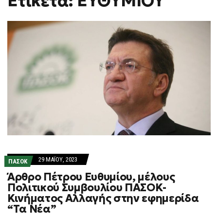
Ετικέτα: ΕΥΘΥΜΙΟΥ
H
F
O
R
M
29 ΜΑΪ́ΟΥ, 2023
ΠΑΣΟΚ
Άρθρο Πέτρου Ευθυμίου, μέλους
Πολιτικού Συμβουλίου ΠΑΣΟΚ-
Κινήματος Αλλαγής στην εφημερίδα
“Τα Νέα”