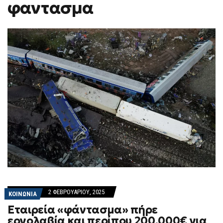
φαντασμα
F
O
R
M
2 ΦΕΒΡΟΥΑΡΊΟΥ, 2025
ΚΟΙΝΩΝΙΑ
Εταιρεία «φάντασμα» πήρε
εργολαβία και περίπου 200.000€ για