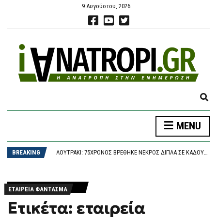
9 Αυγούστου, 2026
E
X
P
MENU
A
ΣΕ ΕΓΡΉΓΟΡΣΗ ΟΙ ΑΡΧΈΣ ΓΙΑ ΤΗΝ ΈΞΑΡΣΗ ΤΟΥ ΙΟΎ ΤΟΥ ΔΥΤΙΚΟΎ ΝΕΊΛΟΥ, ΣΤΟ ΕΠΊΚΕΝΤΡΟ Η ΑΤΤΙΚΉ
N
ΣΥΝΑΓΕΡΜΌΣ ΣΤΗ ΜΈΣΗ ΑΝΑΤΟΛΉ: ΧΟΎΘΙ, ΟΡΜΟΎΖ ΚΑΙ ΗΠΑ ΣΕ ΤΡΟΧΙΆ ΕΠΙΚΊΝΔΥΝΗΣ ΚΛΙΜΆΚΩΣΗΣ
D
BREAKING
ΛΟΥΤΡΆΚΙ: 75ΧΡΟΝΟΣ ΒΡΈΘΗΚΕ ΝΕΚΡΌΣ ΔΊΠΛΑ ΣΕ ΚΆΔΟΥΣ – ΕΊΧΕ ΒΓΕΙ ΝΑ ΠΕΤΆΞΕΙ ΤΑ ΣΚΟΥΠΊΔΙΑ
S
ΠΑΣΟΚ: ΕΚΔΉΛΩΣΗ ΓΙΑ ΤΗΝ ΕΚΛΟΓΙΚΉ ΝΊΚΗ ΤΟΥ ΑΝΔΡΈΑ ΤΟ …1981 – ΜΕ ΣΥΝΑΥΛΊΑ ΝΙΚΟΛΌΠΟΥΛΟΥ
E
ΔΙΑΚΟΠΈΣ ΣΤΟ ΜΑΓΕΥΤΙΚΌ ΝΌΤΙΟ ΠΉΛΙΟ
A
ΣΕ ΕΓΡΉΓΟΡΣΗ ΟΙ ΑΡΧΈΣ ΓΙΑ ΤΗΝ ΈΞΑΡΣΗ ΤΟΥ ΙΟΎ ΤΟΥ ΔΥΤΙΚΟΎ ΝΕΊΛΟΥ, ΣΤΟ ΕΠΊΚΕΝΤΡΟ Η ΑΤΤΙΚΉ
R
ΕΤΑΙΡΕΊΑ ΦΑΝΤΑΣΜΑ
ΣΥΝΑΓΕΡΜΌΣ ΣΤΗ ΜΈΣΗ ΑΝΑΤΟΛΉ: ΧΟΎΘΙ, ΟΡΜΟΎΖ ΚΑΙ ΗΠΑ ΣΕ ΤΡΟΧΙΆ ΕΠΙΚΊΝΔΥΝΗΣ ΚΛΙΜΆΚΩΣΗΣ
C
Ετικέτα: εταιρεία
H