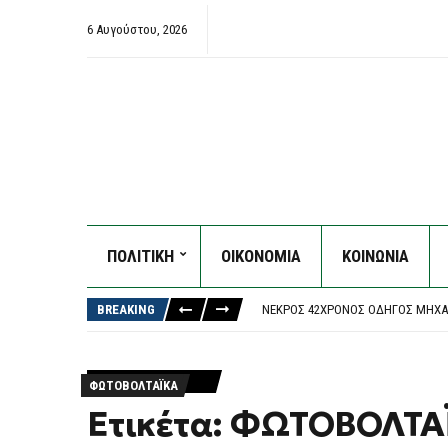
6 Αυγούστου, 2026
ΠΟΛΙΤΙΚΗ
ΟΙΚΟΝΟΜΙΑ
ΚΟΙΝΩΝΙΑ
EUROSTAT: ΤΟ 32% ΤΩΝ ΕΛΛΉΝΩΝ 
ΝΈΑ ΠΥΡΆ ΑΥΓΕΡΙΝΟΎ ΚΑΤΆ ΚΑΡΥΣΤ
BREAKING
ΝΕΚΡΌΣ 42ΧΡΟΝΟΣ ΟΔΗΓΌΣ ΜΗΧΑ
ΣΏΘΗΚΑΝ ΠΆΝΩ ΑΠΌ 100 ΖΏΑ ΣΤΟ 
ΔΟΛΟΦΟΝΊΑ 38ΧΡΟΝΗΣ ΒΡΕΤΑΝΊΔΑ
EUROSTAT: ΤΟ 32% ΤΩΝ ΕΛΛΉΝΩΝ 
ΦΩΤΟΒΟΛΤΑΪΚΑ
ΝΈΑ ΠΥΡΆ ΑΥΓΕΡΙΝΟΎ ΚΑΤΆ ΚΑΡΥΣΤ
Ετικέτα: ΦΩΤΟΒΟΛΤΑ