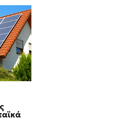
ς
ταϊκά