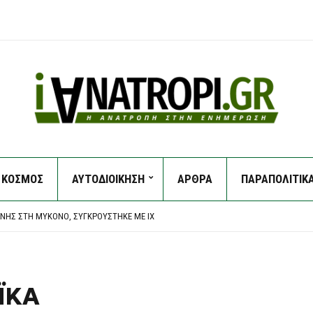
ΚΟΣΜΟΣ
ΑΥΤΟΔΙΟΙΚΗΣΗ
ΑΡΘΡΑ
ΠΑΡΑΠΟΛΙΤΙΚ
ΚΑΘΥΣΤΕΡΕΊ ΝΑ ΠΛΗΡΏΣΕΙ ΤΟΥΣ ΛΟΓΑΡΙΑΣΜΟΎΣ ΚΟΙΝΉΣ ΩΦΈΛΕΙΑΣ
ΙΑΝΟΎ: «ΚΆΠΟΙΟΙ ΟΝΕΙΡΕΎΟΝΤΑΙ ΒΟΥΛΕΥΤΙΚΆ ΈΔΡΑΝΑ ΚΑΙ ΣΥΝΩΜΟΣΊΕΣ»
ΝΉΣ ΣΤΗ ΜΎΚΟΝΟ, ΣΥΓΚΡΟΎΣΤΗΚΕ ΜΕ ΙΧ
ΠΡΌΧΕΙΡΟ ΚΑΤΑΦΎΓΙΟ ΣΤΑ ΒΊΛΙΑ
Σ ΣΤΗΝ ΚΥΨΈΛΗ: ΣΤΗΝ ΕΥΕΛΠΊΔΩΝ ΓΙΑ ΝΑ ΑΠΟΛΟΓΗΘΕΊ Ο 26ΧΡΟΝΟΣ ΑΦΓΑΝΌΣ
ΚΑΘΥΣΤΕΡΕΊ ΝΑ ΠΛΗΡΏΣΕΙ ΤΟΥΣ ΛΟΓΑΡΙΑΣΜΟΎΣ ΚΟΙΝΉΣ ΩΦΈΛΕΙΑΣ
ΙΑΝΟΎ: «ΚΆΠΟΙΟΙ ΟΝΕΙΡΕΎΟΝΤΑΙ ΒΟΥΛΕΥΤΙΚΆ ΈΔΡΑΝΑ ΚΑΙ ΣΥΝΩΜΟΣΊΕΣ»
ΪΚΑ