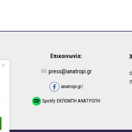
Επικοινωνία:
Χ
press@ianatropi.gr
Ό
Π
ianatropi.gr/
ς
Spotify ΕΚΠΟΜΠΗ ΑΝΑΤΡΟΠΗ