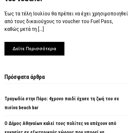
ΛΉΓΕΙ
Η
ΠΡΟΘΕΣΜΊΑ
Έως τα τέλη Ιουλίου θα πρέπει να έχει χρησιμοποιηθεί
ΧΡΉΣΗΣ
ΤΟΥ
από τους δικαιούχους το voucher του Fuel Pass,
VOUCHER
καθώς μετά τη […]
Δείτε Περισσότερα
Πρόσφατα άρθρα
Τραγωδία στην Πάρο: 4χρονο παιδί έχασε τη ζωή του σε
πισίνα beach bar
Ο Δήμος Αθηναίων καλεί τους πολίτες να απέχουν από
εργασίες σε εξωτερικούς χώρους που μπορεί να