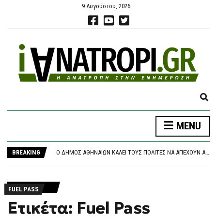
9 Αυγούστου, 2026
E
X
P
MENU
A
ΝΈΑ ΑΠΟΧΏΡΗΣΗ ΑΠΌ ΤΟ ΚΌΜΜΑ ΚΑΡΥΣΤΙΑΝΟΎ: «ΚΛΕΙΣΤΉ ΚΆΣΤΑ, ΑΥΘΑΙΡΕΣΊΑ ΚΑΙ ΦΊΜΩΣΗ» ΚΑΤΑΓΓΈΛΛΕΙ Ο ΜΠΡΟΥΤΖΆΚΗΣ
N
ΤΡΑΓΩΔΊΑ ΣΤΗΝ ΠΆΡΟ: 4ΧΡΟΝΟ ΠΑΙΔΊ ΈΧΑΣΕ ΤΗ ΖΩΉ ΤΟΥ ΣΕ ΠΙΣΊΝΑ BEACH BAR
D
BREAKING
Ο ΔΉΜΟΣ ΑΘΗΝΑΊΩΝ ΚΑΛΕΊ ΤΟΥΣ ΠΟΛΊΤΕΣ ΝΑ ΑΠΈΧΟΥΝ ΑΠΌ ΕΡΓΑΣΊΕΣ ΣΕ ΕΞΩΤΕΡΙΚΟΎΣ ΧΏΡΟΥΣ ΠΟΥ ΜΠΟΡΕΊ ΝΑ ΠΡΟΚΑΛΈΣΟΥΝ ΠΥΡΚΑΓΙΆ
S
ΘΡΉΝΟΣ ΓΙΑ ΤΟΝ ΜΈΣΙ: ΠΈΘΑΝΕ ΣΤΑ 68 ΤΟΥ ΧΡΌΝΙΑ Ο ΠΑΤΈΡΑΣ ΤΟΥ, ΧΌΡΧΕ – ΥΠΉΡΞΕ Ο ΜΈΝΤΟΡΑΣ ΚΑΙ ΑΤΖΈΝΤΗΣ ΤΟΥ ΜΈΧΡΙ ΤΗΝ ΤΕΛΕΥΤΑΊΑ ΣΤΙΓΜΉ
E
ΠΆΝΩ ΑΠΌ 2,27 ΕΥΡΏ Η ΒΕΝΖΊΝΗ ΣΤΑ ΝΗΣΙΆ
A
ΝΈΑ ΑΠΟΧΏΡΗΣΗ ΑΠΌ ΤΟ ΚΌΜΜΑ ΚΑΡΥΣΤΙΑΝΟΎ: «ΚΛΕΙΣΤΉ ΚΆΣΤΑ, ΑΥΘΑΙΡΕΣΊΑ ΚΑΙ ΦΊΜΩΣΗ» ΚΑΤΑΓΓΈΛΛΕΙ Ο ΜΠΡΟΥΤΖΆΚΗΣ
R
FUEL PASS
ΤΡΑΓΩΔΊΑ ΣΤΗΝ ΠΆΡΟ: 4ΧΡΟΝΟ ΠΑΙΔΊ ΈΧΑΣΕ ΤΗ ΖΩΉ ΤΟΥ ΣΕ ΠΙΣΊΝΑ BEACH BAR
C
Ετικέτα: Fuel Pass
H