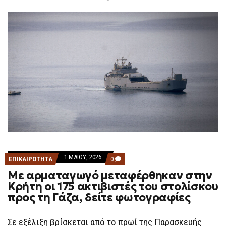
F
O
R
M
1 ΜΑΪ́ΟΥ, 2026
COMMENTS
ΕΠΙΚΑΙΡΟΤΗΤΑ
0
ON
Με αρματαγωγό μεταφέρθηκαν στην
ΜΕ
ΑΡΜΑΤΑΓΩΓΌ
Κρήτη οι 175 ακτιβιστές του στολίσκου
ΜΕΤΑΦΈΡΘΗΚΑΝ
προς τη Γάζα, δείτε φωτογραφίες
ΣΤΗΝ
ΚΡΉΤΗ
ΟΙ
175
Σε εξέλιξη βρίσκεται από το πρωί της Παρασκευής