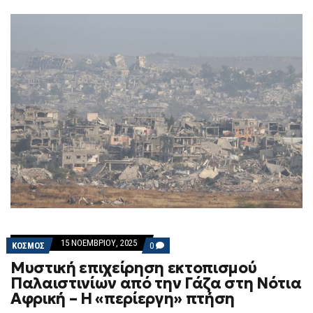
15 ΝΟΕΜΒΡΊΟΥ, 2025
COMMENTS
ΚΟΣΜΟΣ
0
ON
Μυστική επιχείρηση εκτοπισμού
ΜΥΣΤΙΚΉ
ΕΠΙΧΕΊΡΗΣΗ
Παλαιστινίων από την Γάζα στη Νότια
ΕΚΤΟΠΙΣΜΟΎ
Αφρική – Η «περίεργη» πτήση
ΠΑΛΑΙΣΤΙΝΊΩΝ
ΑΠΌ