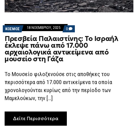
18 ΝΟΕΜΒΡΊΟΥ, 2025
COMMENTS
ΚΟΣΜΟΣ
0
ON
Πρεσβεία Παλαιστίνης: Το Ισραήλ
ΠΡΕΣΒΕΊΑ
ΠΑΛΑΙΣΤΊΝΗΣ:
έκλεψε πάνω από 17.000
ΤΟ
αρχαιολογικά αντικείμενα από
ΙΣΡΑΉΛ
ΈΚΛΕΨΕ
μουσείο στη Γάζα
ΠΆΝΩ
ΑΠΌ
17.000
Το Μουσείο φιλοξενούσε στις αποθήκες του
ΑΡΧΑΙΟΛΟΓΙΚΆ
ΑΝΤΙΚΕΊΜΕΝΑ
περισσότερα από 17.000 αντικείμενα τα οποία
ΑΠΌ
ΜΟΥΣΕΊΟ
χρονολογούνται κυρίως από την περίοδο των
ΣΤΗ
Μαμελούκων, την […]
ΓΆΖΑ
Δείτε Περισσότερα