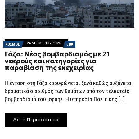
24 ΝΟΕΜΒΡΊΟΥ, 2025
COMMENTS
ΚΟΣΜΟΣ
0
ON
Γάζα: Νέος βομβαρδισμός με 21
ΓΆΖΑ:
ΝΈΟΣ
νεκρούς και κατηγορίες για
ΒΟΜΒΑΡΔΙΣΜΌΣ
παραβίαση της εκεχειρίας
ΜΕ
21
ΝΕΚΡΟΎΣ
ΚΑΙ
Η ένταση στη Γάζα κορυφώνεται ξανά καθώς αυξάνεται
ΚΑΤΗΓΟΡΊΕΣ
δραματικά ο αριθμός των θυμάτων από τον τελευταίο
ΓΙΑ
ΠΑΡΑΒΊΑΣΗ
βομβαρδισμό του Ισραήλ. Η υπηρεσία Πολιτικής […]
ΤΗΣ
ΕΚΕΧΕΙΡΊΑΣ
Δείτε Περισσότερα