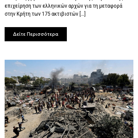
ΑΚΤΙΒΙΣΤΈΣ
επιχείρηση των ελληνικών αρχών για τη μεταφορά
ΤΟΥ
ΣΤΟΛΊΣΚΟΥ
στην Κρήτη των 175 ακτιβιστών […]
ΠΡΟΣ
ΤΗ
ΓΆΖΑ,
ΔΕΊΤΕ
ΦΩΤΟΓΡΑΦΊΕΣ
Δείτε Περισσότερα