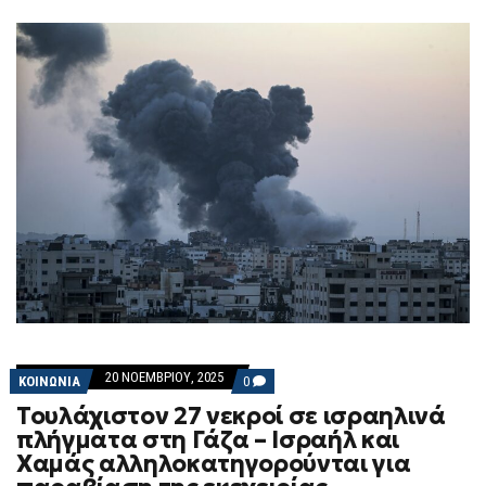
20 ΝΟΕΜΒΡΊΟΥ, 2025
COMMENTS
ΚΟΙΝΩΝΙΑ
0
ON
Τουλάχιστον 27 νεκροί σε ισραηλινά
ΤΟΥΛΆΧΙΣΤΟΝ
27
πλήγματα στη Γάζα – Ισραήλ και
ΝΕΚΡΟΊ
Χαμάς αλληλοκατηγορούνται για
ΣΕ
ΙΣΡΑΗΛΙΝΆ