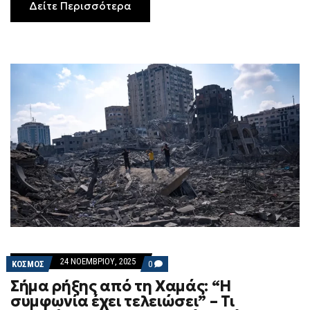
Δείτε Περισσότερα
24 ΝΟΕΜΒΡΊΟΥ, 2025
COMMENTS
ΚΟΣΜΟΣ
0
ON
Σήμα ρήξης από τη Χαμάς: “Η
ΣΉΜΑ
ΡΉΞΗΣ
συμφωνία έχει τελειώσει” – Τι
ΑΠΌ