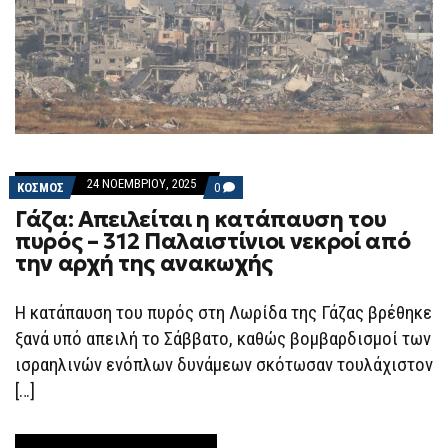
24 ΝΟΕΜΒΡΊΟΥ, 2025
COMMENTS
ΚΟΣΜΟΣ
0
ON
Γάζα: Απειλείται η κατάπαυση του
ΓΆΖΑ:
ΑΠΕΙΛΕΊΤΑΙ
πυρός – 312 Παλαιστίνιοι νεκροί από
Η
την αρχή της ανακωχής
ΚΑΤΆΠΑΥΣΗ
ΤΟΥ
ΠΥΡΌΣ
–
Η κατάπαυση του πυρός στη Λωρίδα της Γάζας βρέθηκε
312
ξανά υπό απειλή το Σάββατο, καθώς βομβαρδισμοί των
ΠΑΛΑΙΣΤΊΝΙΟΙ
ΝΕΚΡΟΊ
ισραηλινών ενόπλων δυνάμεων σκότωσαν τουλάχιστον
ΑΠΌ
ΤΗΝ
[…]
ΑΡΧΉ
ΤΗΣ
ΑΝΑΚΩΧΉΣ