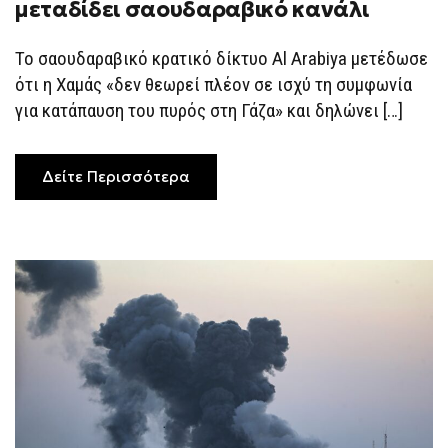
μεταδίδει σαουδαραβικό κανάλι
ΤΗ
ΧΑΜΆΣ:
“Η
ΣΥΜΦΩΝΊΑ
Το σαουδαραβικό κρατικό δίκτυο Al Arabiya μετέδωσε
ΈΧΕΙ
ότι η Χαμάς «δεν θεωρεί πλέον σε ισχύ τη συμφωνία
ΤΕΛΕΙΏΣΕΙ”
–
για κατάπαυση του πυρός στη Γάζα» και δηλώνει […]
ΤΙ
ΜΕΤΑΔΊΔΕΙ
ΣΑΟΥΔΑΡΑΒΙΚΌ
ΚΑΝΆΛΙ
Δείτε Περισσότερα