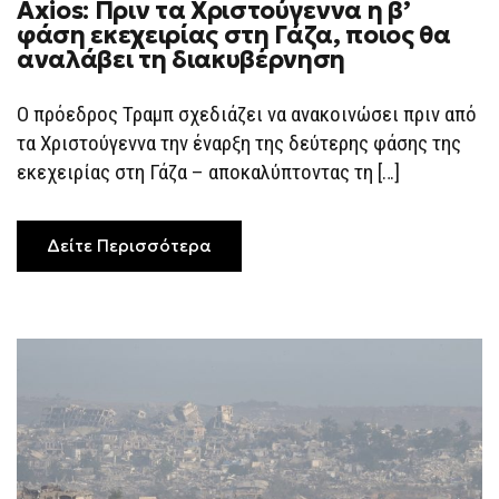
Axios: Πριν τα Χριστούγεννα η β’
AXIOS:
ΠΡΙΝ
φάση εκεχειρίας στη Γάζα, ποιος θα
ΤΑ
αναλάβει τη διακυβέρνηση
ΧΡΙΣΤΟΎΓΕΝΝΑ
Η
Β’
ΦΆΣΗ
Ο πρόεδρος Τραμπ σχεδιάζει να ανακοινώσει πριν από
ΕΚΕΧΕΙΡΊΑΣ
τα Χριστούγεννα την έναρξη της δεύτερης φάσης της
ΣΤΗ
ΓΆΖΑ,
εκεχειρίας στη Γάζα – αποκαλύπτοντας τη […]
ΠΟΙΟΣ
ΘΑ
ΑΝΑΛΆΒΕΙ
ΤΗ
ΔΙΑΚΥΒΈΡΝΗΣΗ
Δείτε Περισσότερα