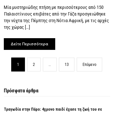
ΤΗΝ
ΓΆΖΑ
Μία μυστηριώδης πτήση με περισσότερους από 150
ΣΤΗ
Παλαιστίνιους επιβάτες από την Γάζα προσγειώθηκε
ΝΌΤΙΑ
ΑΦΡΙΚΉ
την νύχτα της Πέμπτης στη Νότια Αφρική, με τις αρχές
–
Η
της χώρας […]
«ΠΕΡΊΕΡΓΗ»
ΠΤΉΣΗ
Δείτε Περισσότερα
Posts
1
2
…
13
Επόμενο
navigation
Πρόσφατα άρθρα
Τραγωδία στην Πάρο: 4χρονο παιδί έχασε τη ζωή του σε