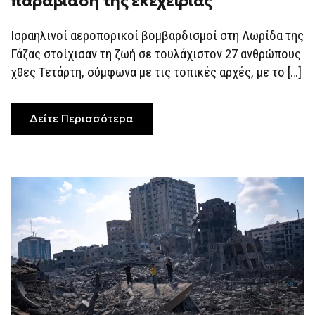
παραβίαση της εκεχειρίας
ΠΛΉΓΜΑΤΑ
ΣΤΗ
ΓΆΖΑ
Ισραηλινοί αεροπορικοί βομβαρδισμοί στη Λωρίδα της
–
ΙΣΡΑΉΛ
Γάζας στοίχισαν τη ζωή σε τουλάχιστον 27 ανθρώπους
ΚΑΙ
ΧΑΜΆΣ
χθες Τετάρτη, σύμφωνα με τις τοπικές αρχές, με το […]
ΑΛΛΗΛΟΚΑΤΗΓΟΡΟΎΝΤΑΙ
ΓΙΑ
ΠΑΡΑΒΊΑΣΗ
ΤΗΣ
Δείτε Περισσότερα
ΕΚΕΧΕΙΡΊΑΣ