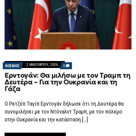
2 ΙΑΝΟΥΑΡΊΟΥ, 2026
COMMENTS
ΚΟΣΜΟΣ
0
ON
Ερντογάν: Θα μιλήσω με τον Τραμπ τη
ΕΡΝΤΟΓΆΝ:
ΘΑ
Δευτέρα – Για την Ουκρανία και τη
ΜΙΛΉΣΩ
Γάζα
ΜΕ
ΤΟΝ
ΤΡΑΜΠ
ΤΗ
Ο Ρετζέπ Ταγίπ Ερντογάν δήλωσε ότι τη Δευτέρα θα
ΔΕΥΤΈΡΑ
συνομιλήσει με τον Ντόναλντ Τραμπ, με τον πόλεμο
–
ΓΙΑ
στην Ουκρανία και την κατάσταση […]
ΤΗΝ
ΟΥΚΡΑΝΊΑ
ΚΑΙ
ΤΗ