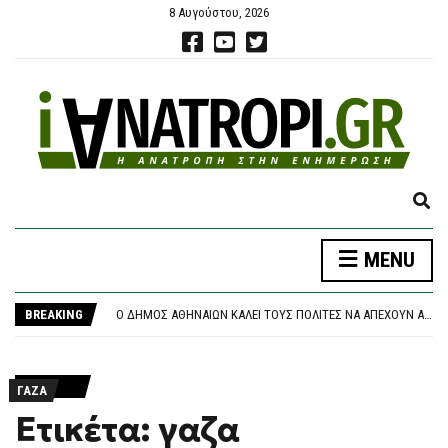
8 Αυγούστου, 2026
E
X
P
ΝΈΑ ΑΠΟΧΏΡΗΣΗ ΑΠΌ ΤΟ ΚΌΜΜΑ ΚΑΡΥΣΤΙΑΝΟΎ: «ΚΛΕΙΣΤΉ ΚΆΣΤΑ, ΑΥΘΑΙΡΕΣΊΑ ΚΑΙ ΦΊΜΩΣΗ» ΚΑΤΑΓΓΈΛΛΕΙ Ο ΜΠΡΟΥΤΖΆΚΗΣ
MENU
A
ΤΡΑΓΩΔΊΑ ΣΤΗΝ ΠΆΡΟ: 4ΧΡΟΝΟ ΠΑΙΔΊ ΈΧΑΣΕ ΤΗ ΖΩΉ ΤΟΥ ΣΕ ΠΙΣΊΝΑ BEACH BAR
N
Ο ΔΉΜΟΣ ΑΘΗΝΑΊΩΝ ΚΑΛΕΊ ΤΟΥΣ ΠΟΛΊΤΕΣ ΝΑ ΑΠΈΧΟΥΝ ΑΠΌ ΕΡΓΑΣΊΕΣ ΣΕ ΕΞΩΤΕΡΙΚΟΎΣ ΧΏΡΟΥΣ ΠΟΥ ΜΠΟΡΕΊ ΝΑ ΠΡΟΚΑΛΈΣΟΥΝ ΠΥΡΚΑΓΙΆ
D
BREAKING
ΘΡΉΝΟΣ ΓΙΑ ΤΟΝ ΜΈΣΙ: ΠΈΘΑΝΕ ΣΤΑ 68 ΤΟΥ ΧΡΌΝΙΑ Ο ΠΑΤΈΡΑΣ ΤΟΥ, ΧΌΡΧΕ – ΥΠΉΡΞΕ Ο ΜΈΝΤΟΡΑΣ ΚΑΙ ΑΤΖΈΝΤΗΣ ΤΟΥ ΜΈΧΡΙ ΤΗΝ ΤΕΛΕΥΤΑΊΑ ΣΤΙΓΜΉ
S
ΠΆΝΩ ΑΠΌ 2,27 ΕΥΡΏ Η ΒΕΝΖΊΝΗ ΣΤΑ ΝΗΣΙΆ
E
ΝΈΑ ΑΠΟΧΏΡΗΣΗ ΑΠΌ ΤΟ ΚΌΜΜΑ ΚΑΡΥΣΤΙΑΝΟΎ: «ΚΛΕΙΣΤΉ ΚΆΣΤΑ, ΑΥΘΑΙΡΕΣΊΑ ΚΑΙ ΦΊΜΩΣΗ» ΚΑΤΑΓΓΈΛΛΕΙ Ο ΜΠΡΟΥΤΖΆΚΗΣ
A
ΤΡΑΓΩΔΊΑ ΣΤΗΝ ΠΆΡΟ: 4ΧΡΟΝΟ ΠΑΙΔΊ ΈΧΑΣΕ ΤΗ ΖΩΉ ΤΟΥ ΣΕ ΠΙΣΊΝΑ BEACH BAR
R
ΓΑΖΑ
C
Ετικέτα: γαζα
H