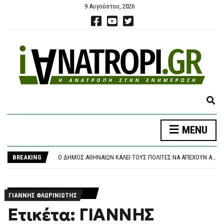
9 Αυγούστου, 2026
E
X
P
MENU
A
ΝΈΑ ΑΠΟΧΏΡΗΣΗ ΑΠΌ ΤΟ ΚΌΜΜΑ ΚΑΡΥΣΤΙΑΝΟΎ: «ΚΛΕΙΣΤΉ ΚΆΣΤΑ, ΑΥΘΑΙΡΕΣΊΑ ΚΑΙ ΦΊΜΩΣΗ» ΚΑΤΑΓΓΈΛΛΕΙ Ο ΜΠΡΟΥΤΖΆΚΗΣ
N
ΤΡΑΓΩΔΊΑ ΣΤΗΝ ΠΆΡΟ: 4ΧΡΟΝΟ ΠΑΙΔΊ ΈΧΑΣΕ ΤΗ ΖΩΉ ΤΟΥ ΣΕ ΠΙΣΊΝΑ BEACH BAR
D
BREAKING
Ο ΔΉΜΟΣ ΑΘΗΝΑΊΩΝ ΚΑΛΕΊ ΤΟΥΣ ΠΟΛΊΤΕΣ ΝΑ ΑΠΈΧΟΥΝ ΑΠΌ ΕΡΓΑΣΊΕΣ ΣΕ ΕΞΩΤΕΡΙΚΟΎΣ ΧΏΡΟΥΣ ΠΟΥ ΜΠΟΡΕΊ ΝΑ ΠΡΟΚΑΛΈΣΟΥΝ ΠΥΡΚΑΓΙΆ
S
ΘΡΉΝΟΣ ΓΙΑ ΤΟΝ ΜΈΣΙ: ΠΈΘΑΝΕ ΣΤΑ 68 ΤΟΥ ΧΡΌΝΙΑ Ο ΠΑΤΈΡΑΣ ΤΟΥ, ΧΌΡΧΕ – ΥΠΉΡΞΕ Ο ΜΈΝΤΟΡΑΣ ΚΑΙ ΑΤΖΈΝΤΗΣ ΤΟΥ ΜΈΧΡΙ ΤΗΝ ΤΕΛΕΥΤΑΊΑ ΣΤΙΓΜΉ
E
ΠΆΝΩ ΑΠΌ 2,27 ΕΥΡΏ Η ΒΕΝΖΊΝΗ ΣΤΑ ΝΗΣΙΆ
A
ΝΈΑ ΑΠΟΧΏΡΗΣΗ ΑΠΌ ΤΟ ΚΌΜΜΑ ΚΑΡΥΣΤΙΑΝΟΎ: «ΚΛΕΙΣΤΉ ΚΆΣΤΑ, ΑΥΘΑΙΡΕΣΊΑ ΚΑΙ ΦΊΜΩΣΗ» ΚΑΤΑΓΓΈΛΛΕΙ Ο ΜΠΡΟΥΤΖΆΚΗΣ
R
ΓΙΑΝΝΗΣ ΦΛΩΡΙΝΙΩΤΗΣ
ΤΡΑΓΩΔΊΑ ΣΤΗΝ ΠΆΡΟ: 4ΧΡΟΝΟ ΠΑΙΔΊ ΈΧΑΣΕ ΤΗ ΖΩΉ ΤΟΥ ΣΕ ΠΙΣΊΝΑ BEACH BAR
C
Ετικέτα: ΓΙΑΝΝΗΣ
H