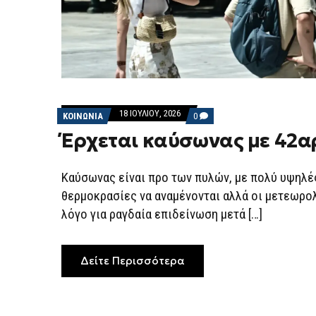
18 ΙΟΥΛΊΟΥ, 2026
COMMENTS
ΚΟΙΝΩΝΙΑ
0
ON
Έρχεται καύσωνας με 42α
ΈΡΧΕΤΑΙ
ΚΑΎΣΩΝΑΣ
ΜΕ
42ΑΡΙΑ
Καύσωνας είναι προ των πυλών, με πολύ υψηλέ
θερμοκρασίες να αναμένονται αλλά οι μετεωρο
λόγο για ραγδαία επιδείνωση μετά […]
Δείτε Περισσότερα