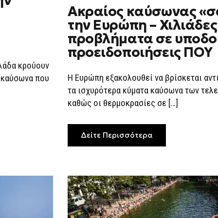
ην
ON
Ακραίος καύσωνας «σ
ΑΚΡΑΊΟΣ
ΚΑΎΣΩΝΑΣ
την Ευρώπη – Χιλιάδες
«ΣΑΡΏΝΕΙ»
ΤΗΝ
προβλήματα σε υποδο
ΕΥΡΏΠΗ
–
προειδοποιήσεις ΠΟΥ
ΧΙΛΙΆΔΕΣ
ΘΆΝΑΤΟΙ,
λάδα κρούουν
ΠΡΟΒΛΉΜΑΤΑ
ΣΕ
Η Ευρώπη εξακολουθεί να βρίσκεται αντ
α καύσωνα που
ΥΠΟΔΟΜΈΣ
τα ισχυρότερα κύματα καύσωνα των τελ
ΚΑΙ
ΠΡΟΕΙΔΟΠΟΙΉΣ
καθώς οι θερμοκρασίες σε […]
ΠΟΥ
Δείτε Περισσότερα