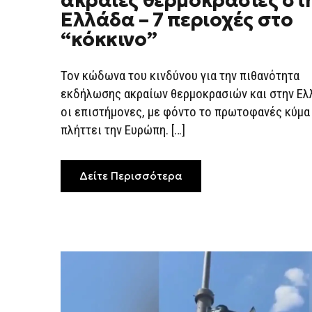
ακραίες θερμοκρασίες στ
ΑΚΡΑΊΕΣ
Ελλάδα – 7 περιοχές στο
ΘΕΡΜΟΚΡΑΣΊΕΣ
ΣΤΗΝ
“κόκκινο”
ΕΛΛΆΔΑ
–
7
ΠΕΡΙΟΧΈΣ
Τον κώδωνα του κινδύνου για την πιθανότητα
ΣΤΟ
εκδήλωσης ακραίων θερμοκρασιών και στην Ελ
“ΚΌΚΚΙΝΟ”
οι επιστήμονες, με φόντο το πρωτοφανές κύμ
πλήττει την Ευρώπη. […]
Δείτε Περισσότερα