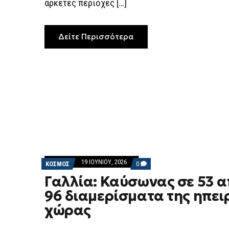
αρκετές περιοχές […]
ΟΙ
ΥΠΟΔΟΜΈΣ
Δείτε Περισσότερα
19 ΙΟΥΝΊΟΥ, 2026
COMMENTS
ΚΟΣΜΟΣ
0
ON
Γαλλία: Καύσωνας σε 53 α
ΓΑΛΛΊΑ:
ΚΑΎΣΩΝΑΣ
96 διαμερίσματα της ηπει
ΣΕ
53
χώρας
ΑΠΌ
ΤΑ
96