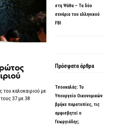
στη Ψάθα – Τα δύο
σενάρια του ελληνικού
FBI
Πρόσφατα άρθρα
πρώτος
ιριού
Τσουκαλάς: Το
ς του καλοκαιριού με
Υπουργείο Οικονομικών
 τους 37 με 38
βρήκε παρατυπίες, τις
αμφισβητεί ο
Γεωργιάδης;