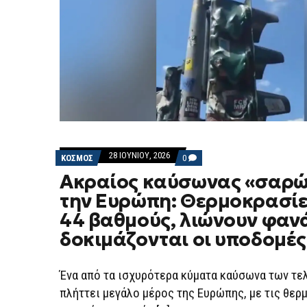
28 ΙΟΥΝΊΟΥ, 2026
COMMENTS
ΚΟΣΜΟΣ
0
ON
Ακραίος καύσωνας «σαρώ
ΑΚΡΑΊΟΣ
ΚΑΎΣΩΝΑΣ
την Ευρώπη: Θερμοκρασίε
«ΣΑΡΏΝΕΙ»
ΤΗΝ
44 βαθμούς, λιώνουν φαν
ΕΥΡΏΠΗ:
ΘΕΡΜΟΚΡΑΣΊΕΣ
δοκιμάζονται οι υποδομές
ΈΩΣ
44
ΒΑΘΜΟΎΣ,
ΛΙΏΝΟΥΝ
Ένα από τα ισχυρότερα κύματα καύσωνα των τε
ΦΑΝΆΡΙΑ
πλήττει μεγάλο μέρος της Ευρώπης, με τις θερ
ΚΑΙ
ΔΟΚΙΜΆΖΟΝΤΑΙ