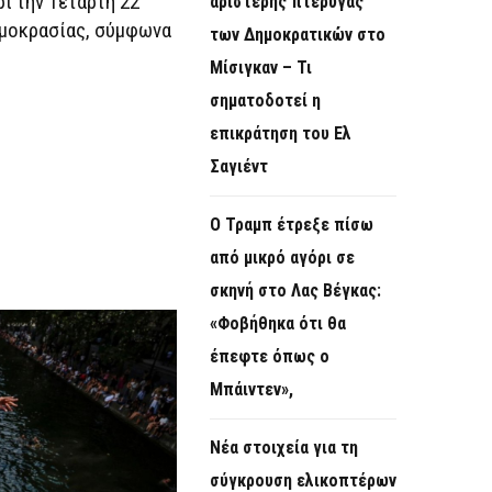
ι την Τετάρτη 22
αριστερής πτέρυγας
ρμοκρασίας, σύμφωνα
των Δημοκρατικών στο
Μίσιγκαν – Τι
σηματοδοτεί η
επικράτηση του Ελ
Σαγιέντ
Ο Τραμπ έτρεξε πίσω
από μικρό αγόρι σε
σκηνή στο Λας Βέγκας:
«Φοβήθηκα ότι θα
έπεφτε όπως ο
Μπάιντεν»,
Νέα στοιχεία για τη
σύγκρουση ελικοπτέρων