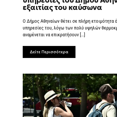
υπηρεσίες του Δήμου Αθη
ΟΙ
εξαιτίας του καύσωνα
ΥΠΗΡΕΣΊΕΣ
ΤΟΥ
ΔΉΜΟΥ
ΑΘΗΝΑΊΩΝ
Ο Δήμος Αθηναίων θέτει σε πλήρη ετοιμότητα ό
ΕΞΑΙΤΊΑΣ
ΤΟΥ
υπηρεσίες του, λόγω των πολύ υψηλών θερμοκ
ΚΑΎΣΩΝΑ
αναμένεται να επικρατήσουν […]
Δείτε Περισσότερα