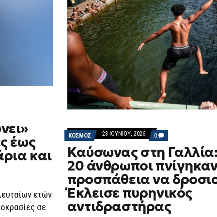
νει»
23 ΙΟΥΝΊΟΥ, 2026
COMMENTS
ΚΟΣΜΟΣ
0
ς έως
ON
Καύσωνας στη Γαλλία:
ΚΑΎΣΩΝΑΣ
άρια και
ΣΤΗ
20 άνθρωποι πνίγηκαν
ΓΑΛΛΊΑ:
ΠΕΡΊΠΟΥ
προσπάθεια να δροσισ
20
ΆΝΘΡΩΠΟΙ
Έκλεισε πυρηνικός
λευταίων ετών
ΠΝΊΓΗΚΑΝ
ΣΤΗΝ
αντιδραστήρας
μοκρασίες σε
ΠΡΟΣΠΆΘΕΙΑ
ΝΑ