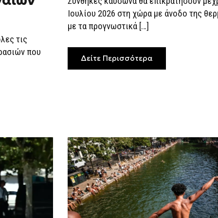
ναίων
Συνθήκες καύσωνα θα επικρατήσουν μέχρ
ΈΩΣ
43°C
Ιουλίου 2026 στη χώρα με άνοδο της θε
με τα προγνωστικά […]
λες τις
ρασιών που
Δείτε Περισσότερα