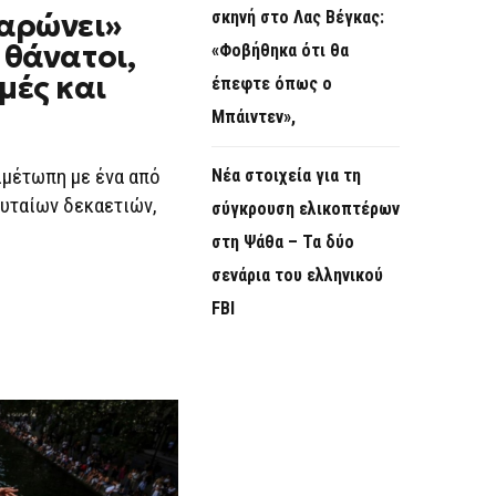
αρώνει»
σκηνή στο Λας Βέγκας:
 θάνατοι,
«Φοβήθηκα ότι θα
μές και
έπεφτε όπως ο
Μπάιντεν»,
ιμέτωπη με ένα από
Νέα στοιχεία για τη
ευταίων δεκαετιών,
σύγκρουση ελικοπτέρων
ΕΙΣ
στη Ψάθα – Τα δύο
σενάρια του ελληνικού
FBI