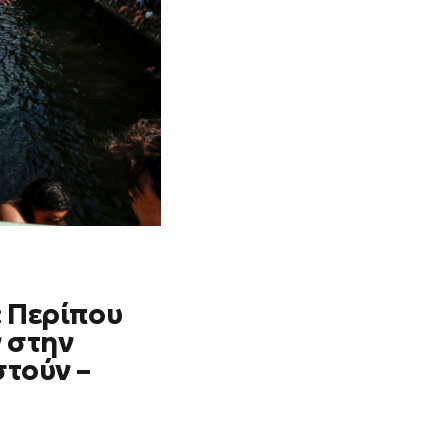
 Περίπου
 στην
τούν –