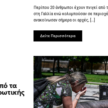
ΔΡΟΣΙΣΤΟΎΝ
–
Περίπου 20 άνθρωποι έχουν πνιγεί από
ΈΚΛΕΙΣΕ
στη Γαλλία ενώ κολυμπούσαν σε περιοχ
ΠΥΡΗΝΙΚΌΣ
ΑΝΤΙΔΡΑΣΤΉΡΑΣ
ανακοίνωσαν σήμερα οι αρχές, […]
Δείτε Περισσότερα
πό τα
ρωτικής