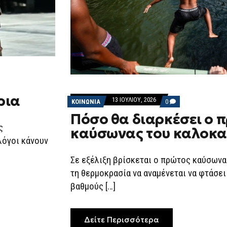
ρια
13 ΙΟΥΛΊΟΥ, 2026
COMMENTS
ΚΟΙΝΩΝΙΑ
0
ON
Πόσο θα διαρκέσει ο 
ΠΌΣΟ
ΘΑ
ς
καύσωνας του καλοκα
ΔΙΑΡΚΈΣΕΙ
λόγοι κάνουν
Ο
ΠΡΏΤΟΣ
ΚΑΎΣΩΝΑΣ
Σε εξέλιξη βρίσκεται ο πρώτος καύσωνα
ΤΟΥ
ΚΑΛΟΚΑΙΡΙΟΎ
τη θερμοκρασία να αναμένεται να φτάσει
βαθμούς […]
Δείτε Περισσότερα