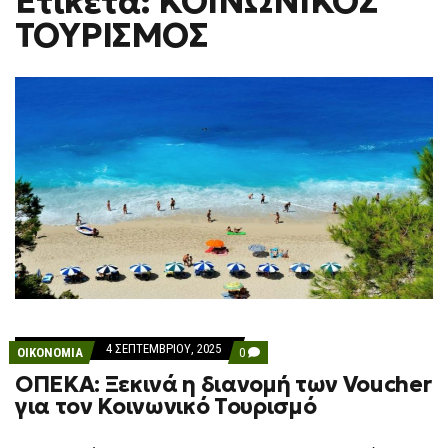
Ετικέτα: ΚΟΙΝΩΝΙΚΟΣ
H
ΤΟΥΡΙΣΜΟΣ
F
O
R
M
4 ΣΕΠΤΕΜΒΡΊΟΥ, 2025
COMMENTS
ΟΙΚΟΝΟΜΙΑ
0
ON
ΟΠΕΚΑ: Ξεκινά η διανομή των Voucher
ΟΠΕΚΑ:
ΞΕΚΙΝΆ
για τον Κοινωνικό Τουρισμό
Η
ΔΙΑΝΟΜΉ
ΤΩΝ