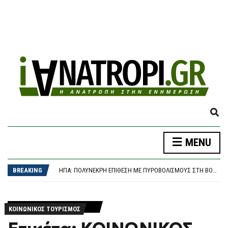
E
X
P
MENU
A
Ο ΝΑΎΑΡΧΟΣ ΑΠΟΣΤΟΛΆΚΗΣΣ ΑΛΛΆΖΕΙ ΦΡΕΓΆΤΑ ΚΑΙ ΣΗΚΏΝΕΙ ΆΓΚΥΡΑ ΓΙΑ ΤΟ ΠΑΣΟΚ – ΠΟΎ ΘΑ ΕΊΝΑΙ ΥΠΟΨΉΦΙΟΣ
N
ΠΑΝΑΘΗΝΑΪΚΌΣ – ΤΣΣΚΑ 1948 1-1, CONFERENCE LEAGUE: ΈΠΕΣΕ ΣΕ ΒΟΥΛΓΑΡΙΚΌ “ΜΠΛΌΚΟ” ΚΑΙ ΠΆΕΙ ΓΙΑ ΤΕΛΙΚΌ ΠΡΌΚΡΙΣΗΣ ΣΤΗ ΣΌΦΙΑ
D
BREAKING
ΗΠΑ: ΠΟΛΎΝΕΚΡΗ ΕΠΊΘΕΣΗ ΜΕ ΠΥΡΟΒΟΛΙΣΜΟΎΣ ΣΤΗ ΒΌΡΕΙΑ ΚΑΡΟΛΊΝΑ
S
ΤΡΑΓΩΔΊΑ ΣΤΑ ΜΆΛΙΑ: 42ΧΡΟΝΗ ΈΧΑΣΕ ΤΗ ΖΩΉ ΤΗΣ ΜΠΡΟΣΤΆ ΣΤΑ ΑΝΉΛΙΚΑ ΠΑΙΔΙΆ ΤΗΣ
E
ΒΌΛΟΣ: 26ΧΡΟΝΟΣ ΑΠΕΊΛΗΣΕ ΤΗ ΜΗΤΈΡΑ ΤΟΥ ΌΤΙ “ΘΑ ΤΗ ΣΦΆΞΕΙ” ΚΑΙ ΣΥΝΕΠΛΆΚΗ ΜΕ ΤΟΝ ΑΔΕΛΦΌ ΤΟΥ – ΣΤΗ ΦΥΛΑΚΉ ΜΕΤΆ ΤΗΝ ΚΑΤΑΔΊΚΗ
A
Ο ΝΑΎΑΡΧΟΣ ΑΠΟΣΤΟΛΆΚΗΣΣ ΑΛΛΆΖΕΙ ΦΡΕΓΆΤΑ ΚΑΙ ΣΗΚΏΝΕΙ ΆΓΚΥΡΑ ΓΙΑ ΤΟ ΠΑΣΟΚ – ΠΟΎ ΘΑ ΕΊΝΑΙ ΥΠΟΨΉΦΙΟΣ
R
ΚΟΙΝΩΝΙΚΟΣ ΤΟΥΡΙΣΜΟΣ
ΠΑΝΑΘΗΝΑΪΚΌΣ – ΤΣΣΚΑ 1948 1-1, CONFERENCE LEAGUE: ΈΠΕΣΕ ΣΕ ΒΟΥΛΓΑΡΙΚΌ “ΜΠΛΌΚΟ” ΚΑΙ ΠΆΕΙ ΓΙΑ ΤΕΛΙΚΌ ΠΡΌΚΡΙΣΗΣ ΣΤΗ ΣΌΦΙΑ
C