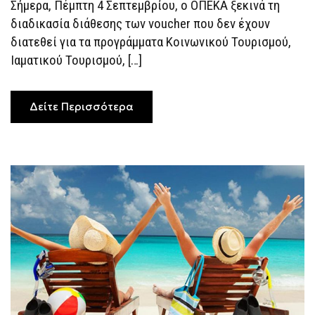
Σήμερα, Πέμπτη 4 Σεπτεμβρίου, ο ΟΠΕΚΑ ξεκινά τη
VOUCHER
ΓΙΑ
διαδικασία διάθεσης των voucher που δεν έχουν
ΤΟΝ
ΚΟΙΝΩΝΙΚΌ
διατεθεί για τα προγράμματα Κοινωνικού Τουρισμού,
ΤΟΥΡΙΣΜΌ
Ιαματικού Τουρισμού, […]
Δείτε Περισσότερα