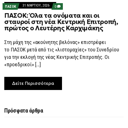
31 ΜΑΡΤΊΟΥ, 2026
COMMENTS
ΠΑΣΟΚ
0
ON
ΠΑΣΟΚ: Όλα τα ονόματα και οι
ΠΑΣΟΚ:
ΌΛΑ
σταυροί στη νέα Κεντρική Επιτροπή,
ΤΑ
πρώτος ο Λευτέρης Καρχιμάκης
ΟΝΌΜΑΤΑ
ΚΑΙ
ΟΙ
ΣΤΑΥΡΟΊ
Στη μάχη της «ακούνητης βελόνας» επιστρέφει
ΣΤΗ
το ΠΑΣΟΚ μετά από τις «λιστομαχίες» του Συνεδρίου
ΝΈΑ
ΚΕΝΤΡΙΚΉ
για την εκλογή της νέας Κεντρικής Επιτροπής. Οι
ΕΠΙΤΡΟΠΉ,
ΠΡΏΤΟΣ
«προεδρικοί» […]
Ο
ΛΕΥΤΈΡΗΣ
ΚΑΡΧΙΜΆΚΗΣ
Δείτε Περισσότερα
Πρόσφατα άρθρα