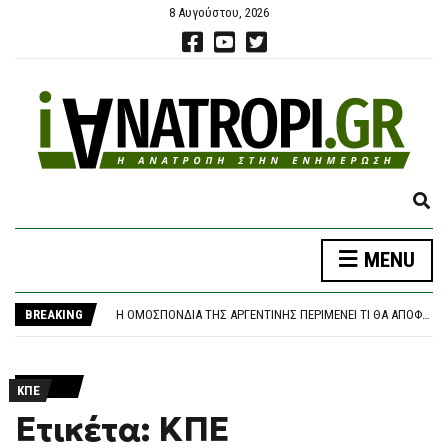
8 Αυγούστου, 2026
E
X
P
MENU
A
ΚΟΖΆΝΗ: ΦΩΤΙΆ ΣΕ ΔΑΣΙΚΉ ΈΚΤΑΣΗ ΣΤΗΝ ΕΡΜΑΚΙΆ – ΜΕΓΆΛΗ ΚΙΝΗΤΟΠΟΊΗΣΗ ΤΗΣ ΠΥΡΟΣΒΕΣΤΙΚΉΣ
N
«ΚΑΙΝΟΦΑΝΉΣ ΚΑΙ ΆΚΥΡΗ» Η ΝΈΑ ΑΡΧΕΙΟΘΈΤΗΣΗ ΤΩΝ ΥΠΟΚΛΟΠΏΝ, ΛΈΕΙ Η ΔΙΚΗΓΌΡΟΣ ΤΟΥ ΧΡ. ΣΠΊΡΤΖΗ
D
BREAKING
Η ΟΜΟΣΠΟΝΔΊΑ ΤΗΣ ΑΡΓΕΝΤΙΝΉΣ ΠΕΡΙΜΈΝΕΙ ΤΙ ΘΑ ΑΠΟΦΑΣΊΣΟΥΝ ΟΙ ΜΈΣΙ ΚΑΙ ΣΚΑΛΌΝΙ
S
ΦΩΤΙΆ ΣΤΗΝ ΕΡΜΑΚΙΆ ΚΟΖΆΝΗΣ – ΕΠΙΧΕΙΡΟΎΝ ΕΝΑΈΡΙΕΣ ΚΑΙ ΕΠΊΓΕΙΕΣ ΔΥΝΆΜΕΙΣ
E
ΈΣΒΗΣΕ Η ΠΥΡΚΑΓΙΆ ΣΤΟ ΜΑΡΚΌΠΟΥΛΟ ΑΤΤΙΚΉΣ – ΧΩΡΊΣ ΕΝΕΡΓΌ ΜΈΤΩΠΟ Η ΦΩΤΙΆ ΚΟΝΤΆ ΣΤΗ ΘΈΡΜΗ
A
ΚΟΖΆΝΗ: ΦΩΤΙΆ ΣΕ ΔΑΣΙΚΉ ΈΚΤΑΣΗ ΣΤΗΝ ΕΡΜΑΚΙΆ – ΜΕΓΆΛΗ ΚΙΝΗΤΟΠΟΊΗΣΗ ΤΗΣ ΠΥΡΟΣΒΕΣΤΙΚΉΣ
R
ΚΠΕ
«ΚΑΙΝΟΦΑΝΉΣ ΚΑΙ ΆΚΥΡΗ» Η ΝΈΑ ΑΡΧΕΙΟΘΈΤΗΣΗ ΤΩΝ ΥΠΟΚΛΟΠΏΝ, ΛΈΕΙ Η ΔΙΚΗΓΌΡΟΣ ΤΟΥ ΧΡ. ΣΠΊΡΤΖΗ
C
Ετικέτα: ΚΠΕ
H