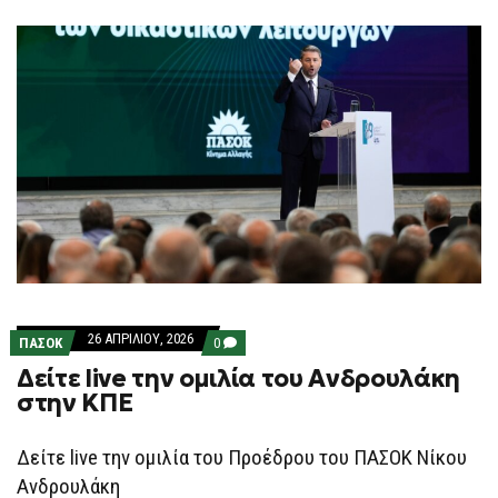
F
O
R
M
26 ΑΠΡΙΛΊΟΥ, 2026
COMMENTS
ΠΑΣΟΚ
0
ON
Δείτε live την ομιλία του Ανδρουλάκη
ΔΕΊΤΕ
LIVE
στην ΚΠΕ
ΤΗΝ
ΟΜΙΛΊΑ
ΤΟΥ
Δείτε live την ομιλία του Προέδρου του ΠΑΣΟΚ Νίκου
ΑΝΔΡΟΥΛΆΚΗ
ΣΤΗΝ
Ανδρουλάκη
ΚΠΕ