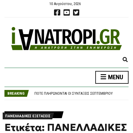
10 Αυγούστου, 2026
E
X
P
MENU
A
ΦΩΤΙΆ ΤΏΡΑ ΣΕ ΔΑΣΙΚΉ ΈΚΤΑΣΗ ΣΤΗΝ ΚΌΝΙΤΣΑ ΙΩΑΝΝΊΝΩΝ – ΣΗΚΏΘΗΚΕ ΕΛΙΚΌΠΤΕΡΟ
N
ΠΆΡΟΣ: «ΔΕΝ ΉΤΑΝ ΚΟΝΤΆ ΣΤΟ ΠΑΙΔΊ ΚΑΙ ΠΡΙΝ ΈΝΑΝ ΜΉΝΑ ΤΟ ΕΊΧΕ ΑΦΉΣΕΙ ΞΑΝΆ ΜΌΝΟ» ΛΈΕΙ Ο ΙΔΙΟΚΤΉΤΗΣ ΤΟΥ BEACH BAR ΓΙΑ ΤΟΝ ΠΑΤΈΡΑ ΤΟΥ 4ΧΡΟΝΟΥ
D
BREAKING
ΠΌΤΕ ΠΛΗΡΏΝΟΝΤΑΙ ΟΙ ΣΥΝΤΆΞΕΙΣ ΣΕΠΤΕΜΒΡΊΟΥ
S
ΜΗΤΈΡΑ ΚΑΤΉΓΓΕΙΛΕ ΤΗΝ ΚΌΡΗ ΤΗΣ ΓΙΑ ΝΑΡΚΩΤΙΚΆ ΣΤΟ ΗΡΆΚΛΕΙΟ ΚΑΙ ΕΚΕΊΝΗ ΤΗ ΜΉΝΥΣΕ ΓΙΑ ΕΝΔΟΟΙΚΟΓΕΝΕΙΑΚΉ ΒΊΑ
E
ΦΩΤΙΆ ΣΤΟΝ ΚΟΥΒΑΡΆ: ΜΆΧΗ ΜΕ ΤΙΣ ΦΛΌΓΕΣ ΣΤΙΣ ΠΑΡΥΦΈΣ ΧΑΡΆΔΡΑΣ – ΖΗΜΙΈΣ ΣΕ ΠΟΙΜΝΙΟΣΤΆΣΙΟ ΚΑΙ ΠΤΗΝΟΤΡΟΦΙΚΉ ΜΟΝΆΔΑ
A
ΦΩΤΙΆ ΤΏΡΑ ΣΕ ΔΑΣΙΚΉ ΈΚΤΑΣΗ ΣΤΗΝ ΚΌΝΙΤΣΑ ΙΩΑΝΝΊΝΩΝ – ΣΗΚΏΘΗΚΕ ΕΛΙΚΌΠΤΕΡΟ
R
ΠΑΝΕΛΛΑΔΙΚΕΣ ΕΞΕΤΑΣΕΙΣ
ΠΆΡΟΣ: «ΔΕΝ ΉΤΑΝ ΚΟΝΤΆ ΣΤΟ ΠΑΙΔΊ ΚΑΙ ΠΡΙΝ ΈΝΑΝ ΜΉΝΑ ΤΟ ΕΊΧΕ ΑΦΉΣΕΙ ΞΑΝΆ ΜΌΝΟ» ΛΈΕΙ Ο ΙΔΙΟΚΤΉΤΗΣ ΤΟΥ BEACH BAR ΓΙΑ ΤΟΝ ΠΑΤΈΡΑ ΤΟΥ 4ΧΡΟΝΟΥ
C
Ετικέτα: ΠΑΝΕΛΛΑΔΙΚΕΣ
H