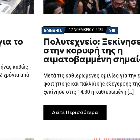
17 ΝΟΕΜΒΡΊΟΥ, 2025
COMMENTS
ΚΟΙΝΩΝΙΑ
0
ON
ια το
Πολυτεχνείο: Ξεκίνησε
ΠΟΛΥΤΕΧΝΕΊΟ:
ΞΕΚΊΝΗΣΕ
στην κορυφή της η
Η
ΠΟΡΕΊΑ,
αιματοβαμμένη σημα
ΣΤΗΝ
ΚΟΡΥΦΉ
θήνας καθώς
ΤΗΣ
Η
2 χρόνια από
Μετά τις καθιερωμένες ομιλίες για την 
ΑΙΜΑΤΟΒΑΜΜΈΝ
ΣΗΜΑΊΑ
φοιτητικής και παλλαϊκής εξέγερσης τη
ξεκίνησε στις 14:30 η καθιερωμένη […]
Δείτε Περισσότερα