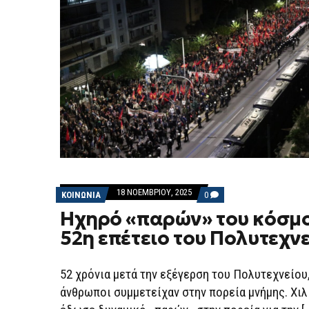
18 ΝΟΕΜΒΡΊΟΥ, 2025
COMMENTS
ΚΟΙΝΩΝΙΑ
0
ON
Ηχηρό «παρών» του κόσμ
ΗΧΗΡΌ
«ΠΑΡΏΝ»
52η επέτειο του Πολυτεχν
ΤΟΥ
ΚΌΣΜΟΥ
ΣΤΗΝ
52Η
52 χρόνια μετά την εξέγερση του Πολυτεχνείου
ΕΠΈΤΕΙΟ
ΤΟΥ
άνθρωποι συμμετείχαν στην πορεία μνήμης. Χι
ΠΟΛΥΤΕΧΝΕΊΟΥ