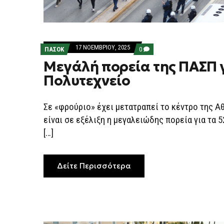
17 ΝΟΕΜΒΡΊΟΥ, 2025
COMMENTS
ΠΑΣΟΚ
0
ON
Μεγάλή πορεία της ΠΑΣΠ γ
ΜΕΓΆΛΉ
ΠΟΡΕΊΑ
Πολυτεχνείο
ΤΗΣ
ΠΑΣΠ
ΓΙΑ
ΤΟ
Σε «φρούριο» έχει μετατραπεί το κέντρο της Α
ΠΟΛΥΤΕΧΝΕΊΟ
είναι σε εξέλιξη η μεγαλειώδης πορεία για τα 5
[…]
Δείτε Περισσότερα