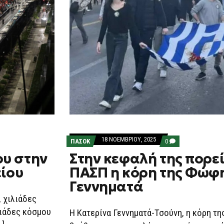
18 ΝΟΕΜΒΡΊΟΥ, 2025
COMMENTS
ΠΑΣΟΚ
0
ON
ου στην
Στην κεφαλή της πορεί
ΣΤΗΝ
ΚΕΦΑΛΉ
είου
ΠΑΣΠ η κόρη της Φώφ
ΤΗΣ
ΠΟΡΕΊΑΣ
Γεννηματά
ΤΗΣ
ΠΑΣΠ
, χιλιάδες
Η
ΚΌΡΗ
λιάδες κόσμου
Η Κατερίνα Γεννηματά-Τσούνη, η κόρη τ
ΤΗΣ
ΦΏΦΗ