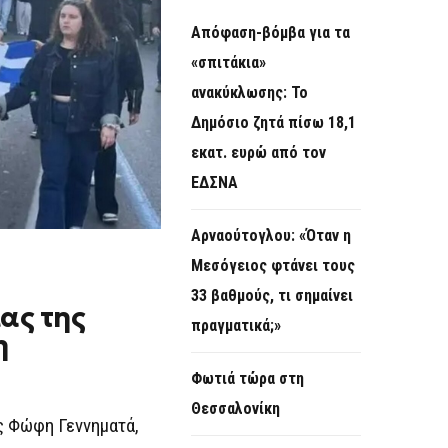
Απόφαση-βόμβα για τα
«σπιτάκια»
ανακύκλωσης: Το
Δημόσιο ζητά πίσω 18,1
εκατ. ευρώ από τον
ΕΔΣΝΑ
Αρναούτογλου: «Όταν η
Μεσόγειος φτάνει τους
33 βαθμούς, τι σημαίνει
ας της
πραγματικά;»
η
Φωτιά τώρα στη
Θεσσαλονίκη
ης Φώφη Γεννηματά,