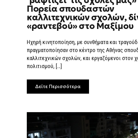
‘βαφτίζει’ τις σχολές μας»
ΠΟΥ
Πορεία σπουδαστών
‘ΒΑΦΤΊΖΕΙ’
ΤΙΣ
καλλιτεχνικών σχολών, δ
ΣΧΟΛΈΣ
ΜΑΣ»
«ραντεβού» στο Μαξίμου
–
ΠΟΡΕΊΑ
ΣΠΟΥΔΑΣΤΏΝ
ΚΑΛΛΙΤΕΧΝΙΚΏΝ
Ηχηρή κινητοποίηση, με συνθήματα και τραγούδ
ΣΧΟΛΏΝ,
πραγματοποίησαν στο κέντρο της Αθήνας σπου
ΔΊΝΟΥΝ
«ΡΑΝΤΕΒΟΎ»
καλλιτεχνικών σχολών, και εργαζόμενοι στον 
ΣΤΟ
ΜΑΞΊΜΟΥ
πολιτισμού, […]
Δείτε Περισσότερα