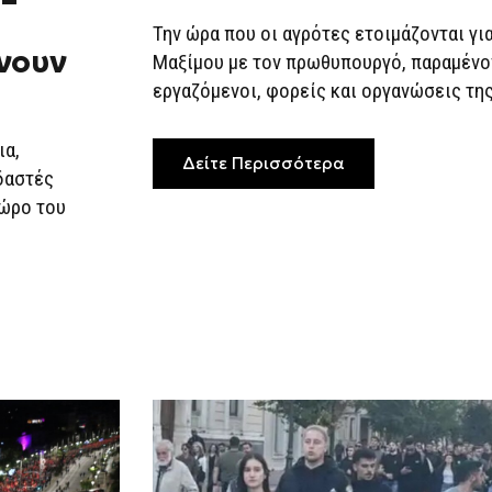
 –
ΑΓΡΌΤΕΣ
ΣΤΗΝ
Την ώρα που οι αγρότες ετοιμάζονται γι
ΑΘΉΝΑ
ίνουν
Μαξίμου με τον πρωθυπουργό, παραμένο
εργαζόμενοι, φορείς και οργανώσεις της
ια,
Δείτε Περισσότερα
δαστές
χώρο του