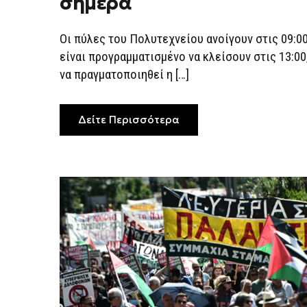
σήμερα
ΕΞΈΓΕΡΣΗ
ΣΤΟ
ΠΟΛΥΤΕΧΝΕΊΟ
–
Οι πύλες του Πολυτεχνείου ανοίγουν στις 09:00
ΤΙ
ΏΡΑ
είναι προγραμματισμένο να κλείσουν στις 13:0
Η
να πραγματοποιηθεί η […]
ΠΟΡΕΊΑ
ΣΉΜΕΡΑ
Δείτε Περισσότερα