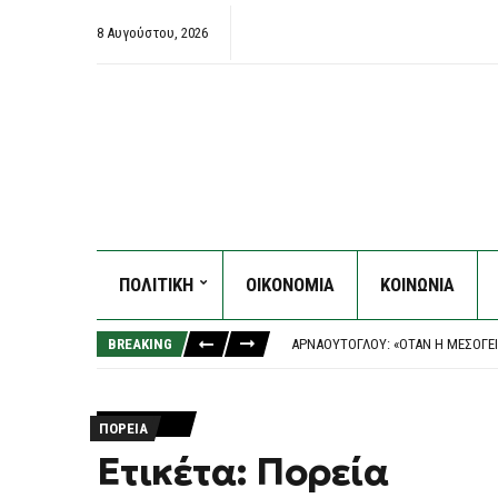
8 Αυγούστου, 2026
ΤΣΟΥΚΑΛΆΣ: «ΟΙ ΣΚΙΈΣ ΣΤΙΣ ΥΠΟ
ΠΟΛΙΤΙΚΗ
ΟΙΚΟΝΟΜΙΑ
ΚΟΙΝΩΝΙΑ
ΑΠΌΦΑΣΗ-ΒΌΜΒΑ ΓΙΑ ΤΑ «ΣΠΙΤΆΚΙΑ
ΑΡΝΑΟΎΤΟΓΛΟΥ: «ΌΤΑΝ Η ΜΕΣΌΓΕΙΟ
BREAKING
ΦΩΤΙΆ ΤΏΡΑ ΣΤΗ ΘΕΣΣΑΛΟΝΊΚΗ
ΝΈΑ ΠΥΡΆ ΚΕΣΣΈ ΣΤΗΝ ΈΝΩΣΗ ΕΙΣ
ΤΣΟΥΚΑΛΆΣ: «ΟΙ ΣΚΙΈΣ ΣΤΙΣ ΥΠΟ
ΑΠΌΦΑΣΗ-ΒΌΜΒΑ ΓΙΑ ΤΑ «ΣΠΙΤΆΚΙΑ
ΠΟΡΕΊΑ
Ετικέτα: Πορεία