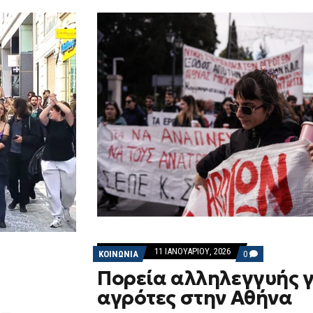
11 ΙΑΝΟΥΑΡΊΟΥ, 2026
COMMENTS
ΚΟΙΝΩΝΙΑ
0
ON
Πορεία αλληλεγγυής γ
ΠΟΡΕΊΑ
ΑΛΛΗΛΕΓΓΥΉΣ
αγρότες στην Αθήνα
ΓΙΑ
ΤΟΥΣ