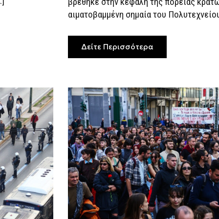
…]
βρέθηκε στην κεφαλή της πορείας κρατώ
ΓΕΝΝΗΜΑΤΆ
αιματοβαμμένη σημαία του Πολυτεχνείου.
Δείτε Περισσότερα