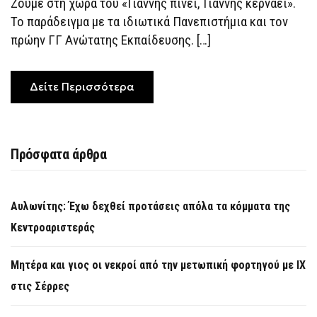
Ζούμε στη χώρα του «Γιάννης πίνει, Γιάννης κερνάει».
ΠΑΝΕΠΙΣΤΉΜΙΟ
–
Το παράδειγμα με τα ιδιωτικά Πανεπιστήμια και τον
ΣΆΛΟΣ
ΣΤΗΝ
πρώην ΓΓ Ανώτατης Εκπαίδευσης. […]
ΠΑΝΕΠΙΣΤΗΜΙΑΚΉ
ΚΟΙΝΌΤΗΤΑ
Δείτε Περισσότερα
Πρόσφατα άρθρα
Αυλωνίτης: Έχω δεχθεί προτάσεις απόλα τα κόμματα της
Κεντροαριστεράς
Μητέρα και γιος οι νεκροί από την μετωπική φορτηγού με ΙΧ
στις Σέρρες