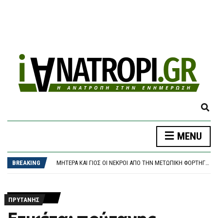
E
X
P
MENU
A
ΣΤΗ ΦΥΛΑΚΉ Ο ΔΉΜΑΡΧΟΣ ΣΤΥΛΊΔΑΣ ΚΙ ΆΛΛΟΙ ΔΎΟ ΓΙΑ ΤΗ ΜΕΓΆΛΗ ΦΩΤΙΆ ΣΤΗ ΒΟΙΩΤΊΑ
N
ΑΥΛΩΝΊΤΗΣ: ΈΧΩ ΔΕΧΘΕΊ ΠΡΟΤΆΣΕΙΣ ΑΠΌΛΑ ΤΑ ΚΌΜΜΑΤΑ ΤΗΣ ΚΕΝΤΡΟΑΡΙΣΤΕΡΆΣ
D
BREAKING
ΜΗΤΈΡΑ ΚΑΙ ΓΙΟΣ ΟΙ ΝΕΚΡΟΊ ΑΠΌ ΤΗΝ ΜΕΤΩΠΙΚΉ ΦΟΡΤΗΓΟΎ ΜΕ ΙΧ ΣΤΙΣ ΣΈΡΡΕΣ
S
ΆΝΟΔΟΣ ΣΤΙΣ ΤΙΜΈΣ ΤΟΥ ΠΕΤΡΕΛΑΊΟΥ
E
Ο ΤΆΣΟΣ ΤΖΉΚΑΣ ΥΠΟΨΉΦΙΟΣ ΜΕ ΤΟ ΠΑΣΟΚ ΣΤΗΝ Α΄ ΘΕΣΣΑΛΟΝΊΚΗΣ
A
ΣΤΗ ΦΥΛΑΚΉ Ο ΔΉΜΑΡΧΟΣ ΣΤΥΛΊΔΑΣ ΚΙ ΆΛΛΟΙ ΔΎΟ ΓΙΑ ΤΗ ΜΕΓΆΛΗ ΦΩΤΙΆ ΣΤΗ ΒΟΙΩΤΊΑ
R
ΠΡΎΤΑΝΗΣ
ΑΥΛΩΝΊΤΗΣ: ΈΧΩ ΔΕΧΘΕΊ ΠΡΟΤΆΣΕΙΣ ΑΠΌΛΑ ΤΑ ΚΌΜΜΑΤΑ ΤΗΣ ΚΕΝΤΡΟΑΡΙΣΤΕΡΆΣ
C