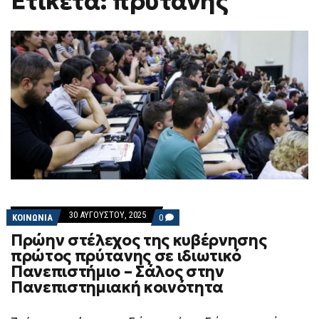
Ετικέτα: πρύτανης
H
F
O
R
M
30 ΑΥΓΟΎΣΤΟΥ, 2025
COMMENTS
ΚΟΙΝΩΝΙΑ
0
ON
Πρώην στέλεχος της κυβέρνησης
ΠΡΏΗΝ
ΣΤΈΛΕΧΟΣ
πρώτος πρύτανης σε ιδιωτικό
ΤΗΣ
Πανεπιστήμιο – Σάλος στην
ΚΥΒΈΡΝΗΣΗΣ
ΠΡΏΤΟΣ
Πανεπιστημιακή κοινότητα
ΠΡΎΤΑΝΗΣ
ΣΕ
ΙΔΙΩΤΙΚΌ