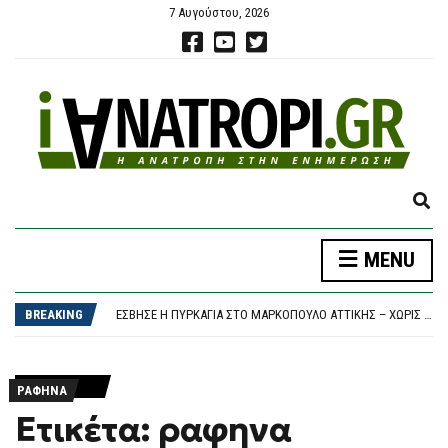
7 Αυγούστου, 2026
E
X
P
MENU
A
Η ΜΆΝΤΣΕΣΤΕΡ ΣΊΤΙ ΤΑ ΒΡΉΚΕ ΜΕ ΤΗ ΛΙΛ ΣΤΑ 135 ΕΚΑΤΟΜΜΎΡΙΑ ΕΥΡΏ ΚΑΙ ΑΠΟΚΤΆ ΤΟΝ 19ΧΡΟΝΟ ΑΓΙΟΎΜΠ ΜΠΟΥΑΝΤΊ
N
ΦΩΤΙΆ ΣΤΗΝ ΕΡΜΑΚΙΆ ΚΟΖΆΝΗΣ – ΕΠΙΧΕΙΡΟΎΝ ΕΝΑΈΡΙΕΣ ΚΑΙ ΕΠΊΓΕΙΕΣ ΔΥΝΆΜΕΙΣ
D
BREAKING
ΈΣΒΗΣΕ Η ΠΥΡΚΑΓΙΆ ΣΤΟ ΜΑΡΚΌΠΟΥΛΟ ΑΤΤΙΚΉΣ – ΧΩΡΊΣ ΕΝΕΡΓΌ ΜΈΤΩΠΟ Η ΦΩΤΙΆ ΚΟΝΤΆ ΣΤΗ ΘΈΡΜΗ
S
ΚΟΖΆΝΗ: ΦΩΤΙΆ ΣΕ ΔΑΣΙΚΉ ΈΚΤΑΣΗ ΣΤΗΝ ΕΡΜΑΚΙΆ – ΜΕΓΆΛΗ ΚΙΝΗΤΟΠΟΊΗΣΗ ΤΗΣ ΠΥΡΟΣΒΕΣΤΙΚΉΣ
E
Η ΣΎΓΧΥΣΗ ΤΟΥ ΆΔΩΝΙ ΓΕΩΡΓΙΆΔΗ ΚΑΙ Η ΟΥΣΊΑ ΤΟΥ ΔΗΜΟΣΊΟΥ ΣΥΜΦΈΡΟΝΤΟΣ
A
Η ΜΆΝΤΣΕΣΤΕΡ ΣΊΤΙ ΤΑ ΒΡΉΚΕ ΜΕ ΤΗ ΛΙΛ ΣΤΑ 135 ΕΚΑΤΟΜΜΎΡΙΑ ΕΥΡΏ ΚΑΙ ΑΠΟΚΤΆ ΤΟΝ 19ΧΡΟΝΟ ΑΓΙΟΎΜΠ ΜΠΟΥΑΝΤΊ
R
ΡΑΦΗΝΑ
ΦΩΤΙΆ ΣΤΗΝ ΕΡΜΑΚΙΆ ΚΟΖΆΝΗΣ – ΕΠΙΧΕΙΡΟΎΝ ΕΝΑΈΡΙΕΣ ΚΑΙ ΕΠΊΓΕΙΕΣ ΔΥΝΆΜΕΙΣ
C
Ετικέτα: ραφηνα
H