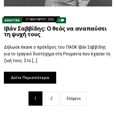
27 ΙΑΝΟΥΑΡΊΟΥ, 2026
COMMENTS
ΑΘΛΗΤΙΚΑ
0
ON
Ιβάν Σαββίδης: Ο θεός να αναπαύσει
ΙΒΆΝ
ΣΑΒΒΊΔΗΣ:
τη ψυχή τους
Ο
ΘΕΌΣ
ΝΑ
Δήλωσε έκανε ο πρόεδρος του ΠΑΟΚ Ιβάν Σαββίδης
ΑΝΑΠΑΎΣΕΙ
ΤΗ
για το τραγικό δυστύχημα στη Ρουμανία που έχασαν τη
ΨΥΧΉ
ΤΟΥΣ
ζωή τους. Στο […]
Δείτε Περισσότερα
Posts
1
2
Επόμενο
navigation