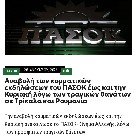
28 ΙΑΝΟΥΑΡΊΟΥ, 2026
COMMENTS
ΠΑΣΟΚ
0
ON
Αναβολή των κομματικών
ΑΝΑΒΟΛΉ
ΤΩΝ
εκδηλώσεων του ΠΑΣΟΚ έως και την
ΚΟΜΜΑΤΙΚΏΝ
Κυριακή λόγω των τραγικών θανάτων
ΕΚΔΗΛΏΣΕΩΝ
ΤΟΥ
σε Τρίκαλα και Ρουμανία
ΠΑΣΟΚ
ΈΩΣ
ΚΑΙ
Την αναβολή κομματικών εκδηλώσεων έως και την
ΤΗΝ
ΚΥΡΙΑΚΉ
Κυριακή ανακοίνωσε το ΠΑΣΟΚ-Κίνημα Αλλαγής, λόγω
ΛΌΓΩ
ΤΩΝ
των πρόσφατων τραγικών θάνατων
ΤΡΑΓΙΚΏΝ