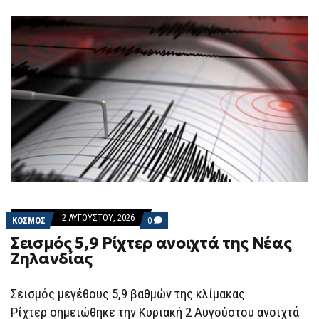
F
O
R
M
2 ΑΥΓΟΎΣΤΟΥ, 2026
COMMENTS
ΚΟΣΜΟΣ
0
ON
Σεισμός 5,9 Ρίχτερ ανοιχτά της Νέας
ΣΕΙΣΜΌΣ
5,9
Ζηλανδίας
ΡΊΧΤΕΡ
ΑΝΟΙΧΤΆ
ΤΗΣ
Σεισμός μεγέθους 5,9 βαθμών της κλίμακας
ΝΈΑΣ
ΖΗΛΑΝΔΊΑΣ
Ρίχτερ σημειώθηκε την Κυριακή 2 Αυγούστου ανοιχτά