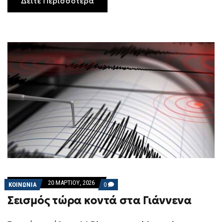
Δείτε Περισσότερα
20 ΜΑΡΤΊΟΥ, 2026
COMMENTS
ΚΟΙΝΩΝΙΑ
0
ON
Σεισμός τώρα κοντά στα Γιάννενα
ΣΕΙΣΜΌΣ
ΤΏΡΑ
ΚΟΝΤΆ
ΣΤΑ