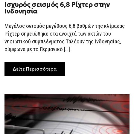
Ισχυρός σεισμός 6,8 Ρίχτερ στην
ΙΣΧΥΡΌΣ
ΣΕΙΣΜΌΣ
Ινδονησία
6,8
ΡΊΧΤΕΡ
ΣΤΗΝ
Μεγάλος σεισμός μεγέθους 6,8 βαθμών της κλίμακας
ΙΝΔΟΝΗΣΊΑ
Ρίχτερ σημειώθηκε στα ανοιχτά των ακτών του
νησιωτικού συμπλέγματος Ταλάουν της Ινδονησίας,
σύμφωνα με το Γερμανικό […]
Δείτε Περισσότερα