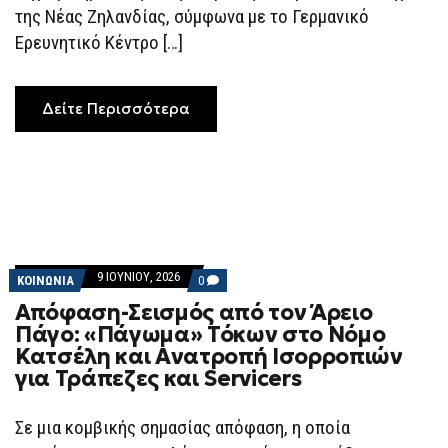
της Νέας Ζηλανδίας, σύμφωνα με το Γερμανικό
Ερευνητικό Κέντρο […]
Δείτε Περισσότερα
9 ΙΟΥΝΊΟΥ, 2026
COMMENTS
ΚΟΙΝΩΝΙΑ
0
ON
Απόφαση-Σεισμός από τον Άρειο
ΑΠΌΦΑΣΗ-
ΣΕΙΣΜΌΣ
Πάγο: «Πάγωμα» Τόκων στο Νόμο
ΑΠΌ
Κατσέλη και Ανατροπή Ισορροπιών
ΤΟΝ
ΆΡΕΙΟ
για Τράπεζες και Servicers
ΠΆΓΟ:
«ΠΆΓΩΜΑ»
ΤΌΚΩΝ
Σε μια κομβικής σημασίας απόφαση, η οποία
ΣΤΟ
ΝΌΜΟ