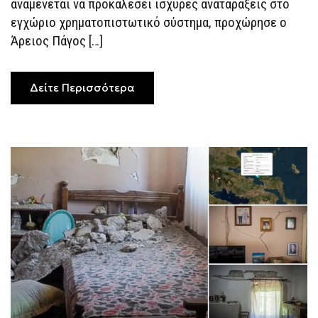
αναμένεται να προκαλέσει ισχυρές αναταράξεις στο
ΚΑΤΣΈΛΗ
ΚΑΙ
εγχώριο χρηματοπιστωτικό σύστημα, προχώρησε ο
ΑΝΑΤΡΟΠΉ
Άρειος Πάγος […]
ΙΣΟΡΡΟΠΙΏΝ
ΓΙΑ
ΤΡΆΠΕΖΕΣ
ΚΑΙ
SERVICERS
Δείτε Περισσότερα