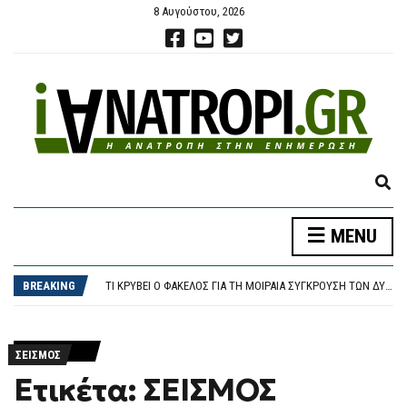
8 Αυγούστου, 2026
E
X
P
MENU
A
«ΚΑΙΝΟΦΑΝΉΣ ΚΑΙ ΆΚΥΡΗ» Η ΝΈΑ ΑΡΧΕΙΟΘΈΤΗΣΗ ΤΩΝ ΥΠΟΚΛΟΠΏΝ, ΛΈΕΙ Η ΔΙΚΗΓΌΡΟΣ ΤΟΥ ΧΡ. ΣΠΊΡΤΖΗ
N
ΣΥΝΕΤΡΊΒΗ ΠΥΡΟΣΒΕΣΤΙΚΌ ΕΛΙΚΌΠΤΕΡΟ ΕΝΏ ΕΠΙΧΕΙΡΟΎΣΕ ΣΕ ΜΕΓΆΛΗ ΔΑΣΙΚΉ ΠΥΡΚΑΓΙΆ ΣΤΗ ΓΙΟΎΤΑ
D
ΤΙ ΚΡΎΒΕΙ Ο ΦΆΚΕΛΟΣ ΓΙΑ ΤΗ ΜΟΙΡΑΊΑ ΣΎΓΚΡΟΥΣΗ ΤΩΝ ΔΎΟ ΕΛΙΚΟΠΤΈΡΩΝ BELL ΣΤΗ ΨΆΘΑ – ΜΈΧΡΙ ΤΟ “ΚΌΚΚΑΛΟ” Η ΈΡΕΥΝΑ, ΜΕ ΣΤΌΧΟ ΝΑ ΑΠΑΝΤΗΘΟΎΝ ΌΛΑ ΤΑ ΕΡΩΤΉΜΑΤΑ
BREAKING
S
«ΒΟΥΛΙΆΖΟΥΝ» ΤΑ ΛΙΜΆΝΙΑ ΤΗΣ ΑΤΤΙΚΉΣ: ΠΆΝΩ ΑΠΌ 56.000 ΤΑΞΙΔΙΏΤΕΣ ΦΕΎΓΟΥΝ ΣΉΜΕΡΑ ΓΙΑ ΤΑ ΝΗΣΙΆ
E
ΠΑΣΟΚ, ΤΣΟΥΚΑΛΆΣ: “ΈΝΑ ΑΌΡΑΤΟ ΧΈΡΙ ΔΕΝ ΘΈΛΕΙ ΤΗ ΔΙΑΛΕΎΚΑΝΣΗ ΤΟΥ ΣΚΑΝΔΆΛΟΥ ΤΩΝ ΥΠΟΚΛΟΠΏΝ” – ΜΈΝΕΑ ΓΙΑ ΤΗΝ ΑΠΌΦΑΣΗ ΤΟΥ ΕΙΣΑΓΓΕΛΈΑ ΤΟΥ ΑΡΕΊΟΥ ΠΆΓΟΥ
A
«ΚΑΙΝΟΦΑΝΉΣ ΚΑΙ ΆΚΥΡΗ» Η ΝΈΑ ΑΡΧΕΙΟΘΈΤΗΣΗ ΤΩΝ ΥΠΟΚΛΟΠΏΝ, ΛΈΕΙ Η ΔΙΚΗΓΌΡΟΣ ΤΟΥ ΧΡ. ΣΠΊΡΤΖΗ
R
ΣΕΙΣΜΟΣ
ΣΥΝΕΤΡΊΒΗ ΠΥΡΟΣΒΕΣΤΙΚΌ ΕΛΙΚΌΠΤΕΡΟ ΕΝΏ ΕΠΙΧΕΙΡΟΎΣΕ ΣΕ ΜΕΓΆΛΗ ΔΑΣΙΚΉ ΠΥΡΚΑΓΙΆ ΣΤΗ ΓΙΟΎΤΑ
C
Ετικέτα: ΣΕΙΣΜΟΣ
H