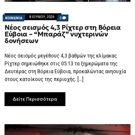
8 ΙΟΥΝΊΟΥ, 2026
COMMENTS
ΚΟΙΝΩΝΙΑ
0
ON
Νέος σεισμός 4,3 Ρίχτερ στη Βόρεια
ΝΈΟΣ
ΣΕΙΣΜΌΣ
Εύβοια – “Μπαράζ” νυχτερινών
4,3
δονήσεων
ΡΊΧΤΕΡ
ΣΤΗ
ΒΌΡΕΙΑ
ΕΎΒΟΙΑ
Νέος σεισμός μεγέθους 4,3 βαθμών της κλίμακας
–
Ρίχτερ σημειώθηκε στις 05:13 τα ξημερώματα της
“ΜΠΑΡΆΖ”
ΝΥΧΤΕΡΙΝΏΝ
Δευτέρας στη Βόρεια Εύβοια, προκαλώντας ανησυχία
ΔΟΝΉΣΕΩΝ
στους κατοίκους της περιοχής. […]
Δείτε Περισσότερα