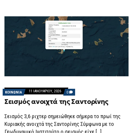
11 ΙΑΝΟΥΑΡΊΟΥ, 2026
COMMENTS
ΚΟΙΝΩΝΙΑ
0
ON
Σεισμός ανοιχτά της Σαντορίνης
ΣΕΙΣΜΌΣ
ΑΝΟΙΧΤΆ
ΤΗΣ
ΣΑΝΤΟΡΊΝΗΣ
Σεισμός 3,6 ριχτερ σημειώθηκε σήμερα το πρωί της
Κυριακής ανοιχτά της Σαντορίνης Σύμφωνα με το
Γεωδυναμικό Ινστιτούτο ο σεισμός είχε […]