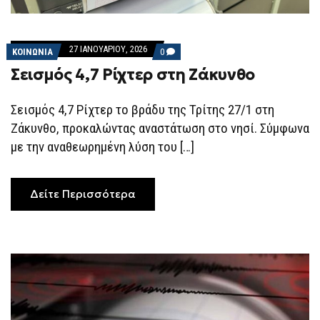
27 ΙΑΝΟΥΑΡΊΟΥ, 2026
COMMENTS
ΚΟΙΝΩΝΙΑ
0
ON
Σεισμός 4,7 Ρίχτερ στη Ζάκυνθο
ΣΕΙΣΜΌΣ
4,7
ΡΊΧΤΕΡ
ΣΤΗ
Σεισμός 4,7 Ρίχτερ το βράδυ της Τρίτης 27/1 στη
ΖΆΚΥΝΘΟ
Ζάκυνθο, προκαλώντας αναστάτωση στο νησί. Σύμφωνα
με την αναθεωρημένη λύση του […]
Δείτε Περισσότερα