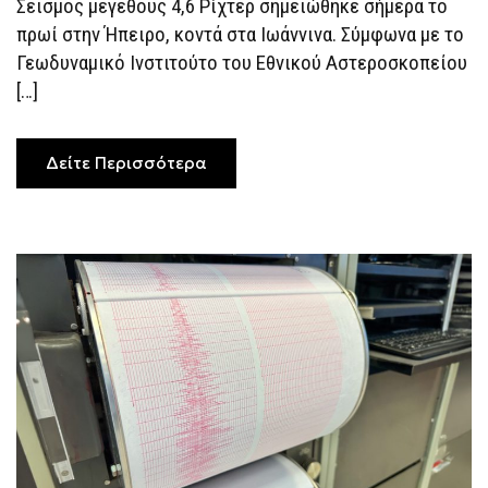
Σεισμός μεγέθους 4,6 Ρίχτερ σημειώθηκε σήμερα το
ΓΙΆΝΝΕΝΑ
πρωί στην Ήπειρο, κοντά στα Ιωάννινα. Σύμφωνα με το
Γεωδυναμικό Ινστιτούτο του Εθνικού Αστεροσκοπείου
[…]
Δείτε Περισσότερα