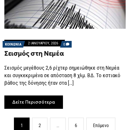
2 ΙΑΝΟΥΑΡΊΟΥ, 2026
COMMENTS
ΚΟΙΝΩΝΙΑ
0
ON
Σεισμός στη Νεμέα
ΣΕΙΣΜΌΣ
ΣΤΗ
ΝΕΜΈΑ
Σεισμός μεγέθους 2,6 ρίχτερ σημειώθηκε στη Νεμέα
και συγκεκριμένα σε απόσταση 8 χλμ. ΒΔ. Το εστιακό
βάθος της δόνησης ήταν στα […]
Δείτε Περισσότερα
Posts
1
2
…
6
Επόμενο