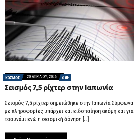
20 ΑΠΡΙΛΊΟΥ, 2026
COMMENTS
ΚΟΣΜΟΣ
0
ON
Σεισμός 7,5 ρίχτερ στην Ιαπωνία
ΣΕΙΣΜΌΣ
7,5
ΡΊΧΤΕΡ
ΣΤΗΝ
Σεισμός 7,5 ρίχτερ σημειώθηκε στην Ιαπωνία Σύμφωνα
ΙΑΠΩΝΊΑ
με πληροφορίες υπάρχει και ειδοποίηση ακόμη και για
τσουνάμι ενώ η σεισμική δόνηση […]