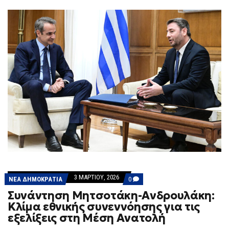
3 ΜΑΡΤΊΟΥ, 2026
COMMENTS
ΝΕΑ ΔΗΜΟΚΡΑΤΙΑ
0
ON
Συνάντηση Μητσοτάκη-Ανδρουλάκη:
ΣΥΝΆΝΤΗΣΗ
ΜΗΤΣΟΤΆΚΗ-
Κλίμα εθνικής συνεννόησης για τις
ΑΝΔΡΟΥΛΆΚΗ:
εξελίξεις στη Μέση Ανατολή
ΚΛΊΜΑ
ΕΘΝΙΚΉΣ