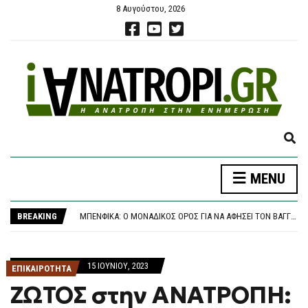
8 Αυγούστου, 2026
E
X
P
MENU
A
ΚΑΤΡΊΝΗΣ: ΑΝΗΣΥΧΗΤΙΚΉ Η ΑΔΡΆΝΕΙΑ ΤΗΣ ΚΥΒΈΡΝΗΣΗΣ ΣΤΟ ΜΕΤΑΒΑΛΛΌΜΕΝΟ ΓΕΩΠΟΛΙΤΙΚΌ ΠΕΡΙΒΆΛΛΟΝ
N
ΈΚΘΕΣΗ – ΚΑΤΑΠΈΛΤΗΣ ΤΟΥ ΟΟΣΑ: ΒΟΥΤΙΆ 3,6% ΣΤΟΝ ΠΡΑΓΜΑΤΙΚΌ ΜΙΣΘΌ ΚΑΙ ΤΟ ΔΙΑΘΈΣΙΜΟ ΕΙΣΌΔΗΜΑ ΤΟ ΠΡΏΤΟ ΤΡΊΜΗΝΟ ΤΟΥ 2026
D
BREAKING
ΜΠΕΝΦΊΚΑ: Ο ΜΟΝΑΔΙΚΌΣ ΌΡΟΣ ΓΙΑ ΝΑ ΑΦΉΣΕΙ ΤΟΝ ΒΑΓΓΈΛΗ ΠΑΥΛΊΔΗ -ΕΤΟΙΜΆΖΕΙ ΠΡΟΣΦΟΡΆ Η ΦΕΝΈΡΜΠΑΧΤΣΕ
S
ΖΕΛΈΝΣΚΙ: ΤΟ ”ΕΥΧΑΡΙΣΤΏ” ΣΤΗΝ ΑΜΕΡΙΚΑΝΙΚΉ ΓΕΡΟΥΣΊΑ ΓΙΑ ΝΟΜΟΣΧΈΔΙΟ ΠΟΥ ΠΡΟΒΛΈΠΕΙ ΤΗΝ ΕΠΙΒΟΛΉ ΣΗΜΑΝΤΙΚΏΝ ΚΥΡΏΣΕΩΝ ΣΤΗ ΡΩΣΊΑ
E
ΔΉΜΟΣ ΑΘΗΝΑΊΩΝ: ΑΛΛΆΖΕΙ Η ΕΙΚΌΝΑ ΤΗΣ ΕΘΝΙΚΉΣ ΒΙΒΛΙΟΘΉΚΗΣ ΣΤΟΝ ΠΕΡΙΒΆΛΛΟΝΤΑ ΧΏΡΟ
A
ΚΑΤΡΊΝΗΣ: ΑΝΗΣΥΧΗΤΙΚΉ Η ΑΔΡΆΝΕΙΑ ΤΗΣ ΚΥΒΈΡΝΗΣΗΣ ΣΤΟ ΜΕΤΑΒΑΛΛΌΜΕΝΟ ΓΕΩΠΟΛΙΤΙΚΌ ΠΕΡΙΒΆΛΛΟΝ
15 ΙΟΥΝΊΟΥ, 2023
R
ΕΠΙΚΑΙΡΟΤΗΤΑ
ΈΚΘΕΣΗ – ΚΑΤΑΠΈΛΤΗΣ ΤΟΥ ΟΟΣΑ: ΒΟΥΤΙΆ 3,6% ΣΤΟΝ ΠΡΑΓΜΑΤΙΚΌ ΜΙΣΘΌ ΚΑΙ ΤΟ ΔΙΑΘΈΣΙΜΟ ΕΙΣΌΔΗΜΑ ΤΟ ΠΡΏΤΟ ΤΡΊΜΗΝΟ ΤΟΥ 2026
C
ΖΩΤΟΣ στην ΑΝΑΤΡΟΠΗ:
H