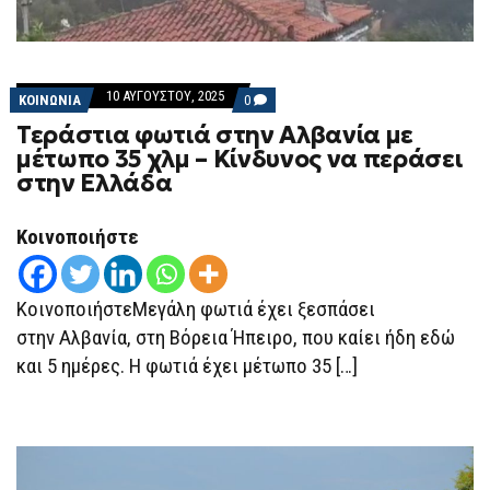
10 ΑΥΓΟΎΣΤΟΥ, 2025
COMMENTS
ΚΟΙΝΩΝΙΑ
0
ON
Τεράστια φωτιά στην Αλβανία με
ΤΕΡΆΣΤΙΑ
ΦΩΤΙΆ
μέτωπο 35 χλμ – Κίνδυνος να περάσει
ΣΤΗΝ
στην Ελλάδα
ΑΛΒΑΝΊΑ
ΜΕ
ΜΈΤΩΠΟ
35
Κοινοποιήστε
ΧΛΜ
–
ΚΊΝΔΥΝΟΣ
ΝΑ
ΚοινοποιήστεΜεγάλη φωτιά έχει ξεσπάσει
ΠΕΡΆΣΕΙ
ΣΤΗΝ
στην Αλβανία, στη Βόρεια Ήπειρο, που καίει ήδη εδώ
ΕΛΛΆΔΑ
και 5 ημέρες. Η φωτιά έχει μέτωπο 35 […]