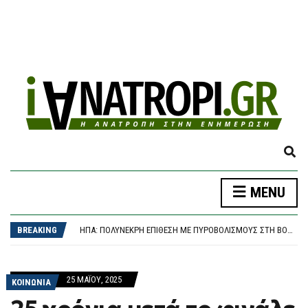
E
X
P
MENU
A
Ο ΝΑΎΑΡΧΟΣ ΑΠΟΣΤΟΛΆΚΗΣΣ ΑΛΛΆΖΕΙ ΦΡΕΓΆΤΑ ΚΑΙ ΣΗΚΏΝΕΙ ΆΓΚΥΡΑ ΓΙΑ ΤΟ ΠΑΣΟΚ – ΠΟΎ ΘΑ ΕΊΝΑΙ ΥΠΟΨΉΦΙΟΣ
N
ΠΑΝΑΘΗΝΑΪΚΌΣ – ΤΣΣΚΑ 1948 1-1, CONFERENCE LEAGUE: ΈΠΕΣΕ ΣΕ ΒΟΥΛΓΑΡΙΚΌ “ΜΠΛΌΚΟ” ΚΑΙ ΠΆΕΙ ΓΙΑ ΤΕΛΙΚΌ ΠΡΌΚΡΙΣΗΣ ΣΤΗ ΣΌΦΙΑ
D
ΗΠΑ: ΠΟΛΎΝΕΚΡΗ ΕΠΊΘΕΣΗ ΜΕ ΠΥΡΟΒΟΛΙΣΜΟΎΣ ΣΤΗ ΒΌΡΕΙΑ ΚΑΡΟΛΊΝΑ
BREAKING
S
ΤΡΑΓΩΔΊΑ ΣΤΑ ΜΆΛΙΑ: 42ΧΡΟΝΗ ΈΧΑΣΕ ΤΗ ΖΩΉ ΤΗΣ ΜΠΡΟΣΤΆ ΣΤΑ ΑΝΉΛΙΚΑ ΠΑΙΔΙΆ ΤΗΣ
E
ΒΌΛΟΣ: 26ΧΡΟΝΟΣ ΑΠΕΊΛΗΣΕ ΤΗ ΜΗΤΈΡΑ ΤΟΥ ΌΤΙ “ΘΑ ΤΗ ΣΦΆΞΕΙ” ΚΑΙ ΣΥΝΕΠΛΆΚΗ ΜΕ ΤΟΝ ΑΔΕΛΦΌ ΤΟΥ – ΣΤΗ ΦΥΛΑΚΉ ΜΕΤΆ ΤΗΝ ΚΑΤΑΔΊΚΗ
A
Ο ΝΑΎΑΡΧΟΣ ΑΠΟΣΤΟΛΆΚΗΣΣ ΑΛΛΆΖΕΙ ΦΡΕΓΆΤΑ ΚΑΙ ΣΗΚΏΝΕΙ ΆΓΚΥΡΑ ΓΙΑ ΤΟ ΠΑΣΟΚ – ΠΟΎ ΘΑ ΕΊΝΑΙ ΥΠΟΨΉΦΙΟΣ
25 ΜΑΪ́ΟΥ, 2025
R
ΠΑΝΑΘΗΝΑΪΚΌΣ – ΤΣΣΚΑ 1948 1-1, CONFERENCE LEAGUE: ΈΠΕΣΕ ΣΕ ΒΟΥΛΓΑΡΙΚΌ “ΜΠΛΌΚΟ” ΚΑΙ ΠΆΕΙ ΓΙΑ ΤΕΛΙΚΌ ΠΡΌΚΡΙΣΗΣ ΣΤΗ ΣΌΦΙΑ
ΚΟΙΝΩΝΙΑ
C