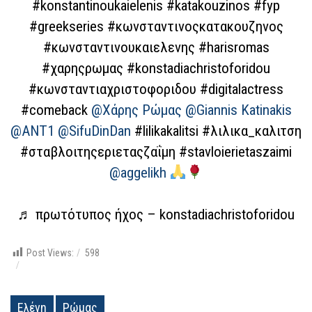
#konstantinoukaielenis
#katakouzinos
#fyp
#greekseries
#κωνσταντινοςκατακουζηνος
#κωνσταντινουκαιελενης
#harisromas
#χαρηςρωμας
#konstadiachristoforidou
#κωνσταντιαχριστοφοριδου
#digitalactress
#comeback
@Χάρης Ρώμας @Giannis Katinakis
@ANT1 @SifuDinDan
#lilikakalitsi
#λιλικα_καλιτση
#σταβλοιτηςεριεταςζαΐμη
#stavloierietaszaimi
@aggelikh
♬ πρωτότυπος ήχος – konstadiachristoforidou
Post Views:
598
Ελένη
Ρώμας