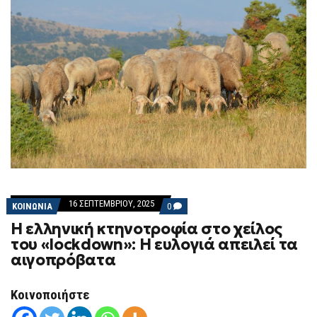
16 ΣΕΠΤΕΜΒΡΊΟΥ, 2025
COMMENTS
ΚΟΙΝΩΝΙΑ
0
ON
Η ελληνική κτηνοτροφία στο χείλος
Η
ΕΛΛΗΝΙΚΉ
του «lockdown»: Η ευλογιά απειλεί τα
ΚΤΗΝΟΤΡΟΦΊΑ
αιγοπρόβατα
ΣΤΟ
ΧΕΊΛΟΣ
ΤΟΥ
«LOCKDOWN»:
Κοινοποιήστε
Η
ΕΥΛΟΓΙΆ