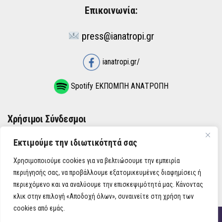
Επικοινωνία:
press@ianatropi.gr
ianatropi.gr/
Spotify ΕΚΠΟΜΠΗ ΑΝΑΤΡΟΠΗ
Χρήσιμοι Σύνδεσμοι
Εκτιμούμε την ιδιωτικότητά σας
ΌΡΟΙ ΧΡΉΣΗΣ
Χρησιμοποιούμε cookies για να βελτιώσουμε την εμπειρία
ΠΟΛΙΤΙΚΉ ΑΠΟΡΡΉΤΟΥ
περιήγησής σας, να προβάλλουμε εξατομικευμένες διαφημίσεις ή
περιεχόμενο και να αναλύουμε την επισκεψιμότητά μας. Κάνοντας
κλικ στην επιλογή «Αποδοχή όλων», συναινείτε στη χρήση των
cookies από εμάς.