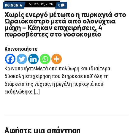
5 ΙΟΥΛΊΟΥ, 2026
COMMENTS
ΚΟΙΝΩΝΙΑ
0
ON
Χωρίς ενεργό μέτωπο η πυρκαγιά στο
ΧΩΡΊΣ
ΕΝΕΡΓΌ
Ωραιόκαστρο μετά από ολονύχτια
ΜΈΤΩΠΟ
μάχη – Κάηκαν επιχειρήσεις, 4
Η
ΠΥΡΚΑΓΙΆ
πυροσβέστες στο νοσοκομείο
ΣΤΟ
ΩΡΑΙΌΚΑΣΤΡΟ
ΜΕΤΆ
Κοινοποιήστε
ΑΠΌ
ΟΛΟΝΎΧΤΙΑ
ΜΆΧΗ
–
ΚοινοποιήστεΜετά από πολύωρη και ιδιαίτερα
ΚΆΗΚΑΝ
ΕΠΙΧΕΙΡΉΣΕΙΣ,
δύσκολη επιχείρηση που διήρκεσε καθ’ όλη τη
4
ΠΥΡΟΣΒΈΣΤΕΣ
διάρκεια της νύχτας, η μεγάλη πυρκαγιά που
ΣΤΟ
ΝΟΣΟΚΟΜΕΊΟ
εκδηλώθηκε […]
Αφήστε μια απάντηση