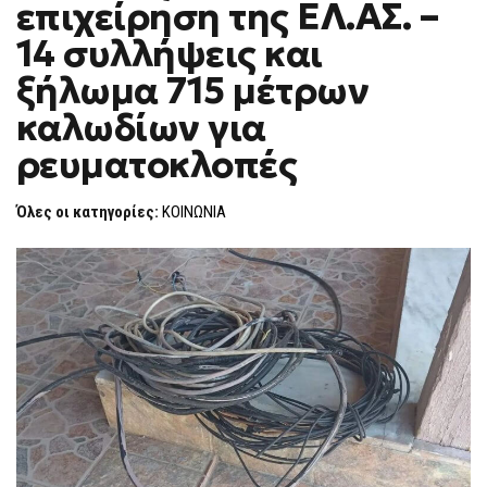
επιχείρηση της ΕΛ.ΑΣ. –
ΕΠΙΧΕΊΡΗΣΗ
F
ΤΗΣ
O
ΕΛ.ΑΣ.
14 συλλήψεις και
R
–
14
M
ξήλωμα 715 μέτρων
ΣΥΛΛΉΨΕΙΣ
ΚΑΙ
καλωδίων για
ΞΉΛΩΜΑ
715
ΜΈΤΡΩΝ
ρευματοκλοπές
ΚΑΛΩΔΊΩΝ
ΓΙΑ
ΡΕΥΜΑΤΟΚΛΟΠΈΣ
Όλες οι κατηγορίες:
ΚΟΙΝΩΝΙΑ