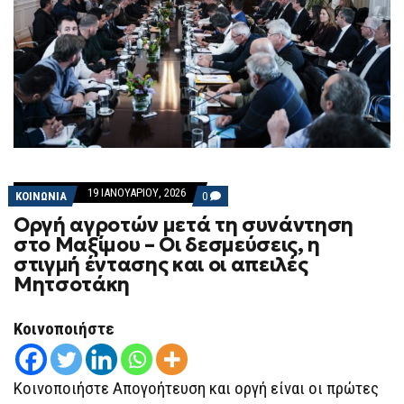
19 ΙΑΝΟΥΑΡΊΟΥ, 2026
COMMENTS
ΚΟΙΝΩΝΙΑ
0
ON
Οργή αγροτών μετά τη συνάντηση
ΟΡΓΉ
ΑΓΡΟΤΏΝ
στο Μαξίμου – Οι δεσμεύσεις, η
ΜΕΤΆ
στιγμή έντασης και οι απειλές
ΤΗ
ΣΥΝΆΝΤΗΣΗ
Μητσοτάκη
ΣΤΟ
ΜΑΞΊΜΟΥ
–
Κοινοποιήστε
ΟΙ
ΔΕΣΜΕΎΣΕΙΣ,
Η
ΣΤΙΓΜΉ
Κοινοποιήστε Απογοήτευση και οργή είναι οι πρώτες
ΈΝΤΑΣΗΣ
ΚΑΙ