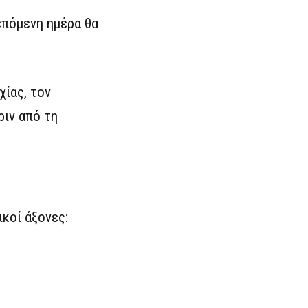
επόμενη ημέρα θα
χίας, τον
ριν από τη
κοί άξονες: