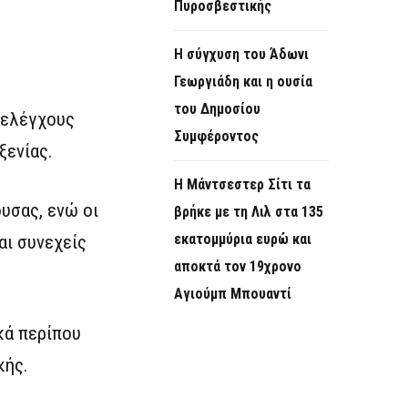
Πυροσβεστικής
Η σύγχυση του Άδωνι
Γεωργιάδη και η ουσία
του Δημοσίου
 ελέγχους
Συμφέροντος
ξενίας.
Η Μάντσεστερ Σίτι τα
υσας, ενώ οι
βρήκε με τη Λιλ στα 135
εκατομμύρια ευρώ και
αι συνεχείς
αποκτά τον 19χρονο
Αγιούμπ Μπουαντί
κά περίπου
κής.