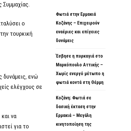
ς Συμμαχίας.
Φωτιά στην Ερμακιά
αταλύσει ο
Κοζάνης – Επιχειρούν
εναέριες και επίγειες
την τουρκική
δυνάμεις
Έσβησε η πυρκαγιά στο
Μαρκόπουλο Αττικής –
Χωρίς ενεργό μέτωπο η
ς δυνάμεις, ενώ
φωτιά κοντά στη Θέρμη
χείς ελέγχους σε
Κοζάνη: Φωτιά σε
δασική έκταση στην
 και να
Ερμακιά – Μεγάλη
κινητοποίηση της
στεί για το