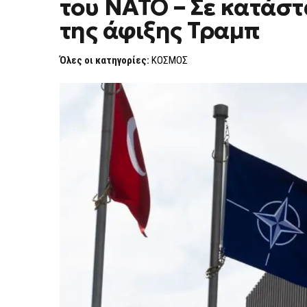
του ΝΑΤΟ – Σε κατάσ
ΜΈΤΡΑ
ΑΣΦΑΛΕΊΑΣ
της άφιξης Τραμπ
ΓΙΑ
ΤΗ
ΣΎΝΟΔΟ
Όλες οι κατηγορίες:
ΚΟΣΜΟΣ
ΤΟΥ
ΝΑΤΟ
–
ΣΕ
ΚΑΤΆΣΤΑΣΗ
ΎΨΙΣΤΗΣ
ΕΠΙΦΥΛΑΚΉΣ
ΕΝΌΨΕΙ
ΤΗΣ
ΆΦΙΞΗΣ
ΤΡΑΜΠ