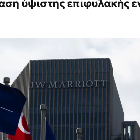
ταση ύψιστης επιφυλακής ε