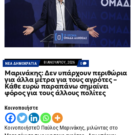
8 ΙΑΝΟΥΑΡΊΟΥ, 2026
COMMENTS
ΝΕΑ ΔΗΜΟΚΡΑΤΙΑ
0
ON
Μαρινάκης: Δεν υπάρχουν περιθώρια
ΜΑΡΙΝΆΚΗΣ:
ΔΕΝ
για άλλα μέτρα για τους αγρότες –
ΥΠΆΡΧΟΥΝ
Κάθε ευρώ παραπάνω σημαίνει
ΠΕΡΙΘΏΡΙΑ
ΓΙΑ
φόρος για τους άλλους πολίτες
ΆΛΛΑ
ΜΈΤΡΑ
ΓΙΑ
Κοινοποιήστε
ΤΟΥΣ
ΑΓΡΌΤΕΣ
–
ΚΆΘΕ
ΚοινοποιήστεΟ Παύλος Μαρινάκης, μιλώντας στο
ΕΥΡΏ
ΠΑΡΑΠΆΝΩ