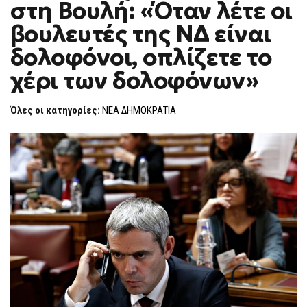
στη Βουλή: «Όταν λέτε οι
ΣΤΗ
F
ΒΟΥΛΉ:
O
«ΌΤΑΝ
βουλευτές της ΝΔ είναι
R
ΛΈΤΕ
ΟΙ
M
δολοφόνοι, οπλίζετε το
ΒΟΥΛΕΥΤΈΣ
ΤΗΣ
χέρι των δολοφόνων»
ΝΔ
ΕΊΝΑΙ
ΔΟΛΟΦΌΝΟΙ,
ΟΠΛΊΖΕΤΕ
Όλες οι κατηγορίες:
ΝΕΑ ΔΗΜΟΚΡΑΤΙΑ
ΤΟ
ΧΈΡΙ
ΤΩΝ
ΔΟΛΟΦΌΝΩΝ»