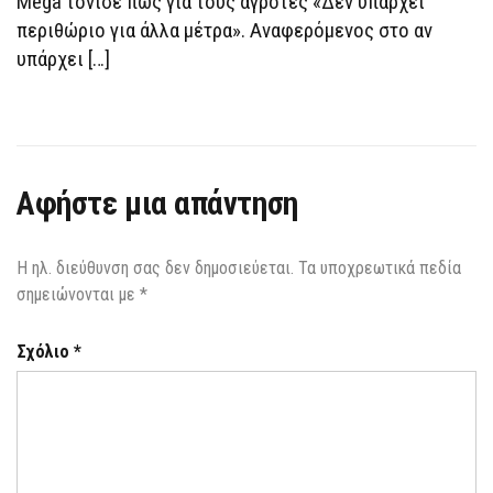
Mega τόνισε πως για τους αγρότες «Δεν υπάρχει
ΣΗΜΑΊΝΕΙ
ΦΌΡΟΣ
περιθώριο για άλλα μέτρα». Αναφερόμενος στο αν
ΓΙΑ
ΤΟΥΣ
υπάρχει […]
ΆΛΛΟΥΣ
ΠΟΛΊΤΕΣ
Αφήστε μια απάντηση
Η ηλ. διεύθυνση σας δεν δημοσιεύεται.
Τα υποχρεωτικά πεδία
σημειώνονται με
*
Σχόλιο
*