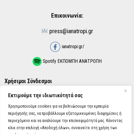
Επικοινωνία:
press@ianatropi.gr
ianatropi.gr/
Spotify ΕΚΠΟΜΠΗ ΑΝΑΤΡΟΠΗ
Χρήσιμοι Σύνδεσμοι
Εκτιμούμε την ιδιωτικότητά σας
ΌΡΟΙ ΧΡΉΣΗΣ
Χρησιμοποιούμε cookies για να βελτιώσουμε την εμπειρία
ΠΟΛΙΤΙΚΉ ΑΠΟΡΡΉΤΟΥ
περιήγησής σας, να προβάλλουμε εξατομικευμένες διαφημίσεις ή
περιεχόμενο και να αναλύουμε την επισκεψιμότητά μας. Κάνοντας
κλικ στην επιλογή «Αποδοχή όλων», συναινείτε στη χρήση των