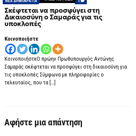
COMMENTS
ΝΕΑ ΔΗΜΟΚΡΑΤΙΑ
0
ON
Σκέφτεται να προσφύγει στη
ΣΚΈΦΤΕΤΑΙ
ΝΑ
Δικαιοσύνη ο Σαμαράς για τις
ΠΡΟΣΦΎΓΕΙ
υποκλοπές
ΣΤΗ
ΔΙΚΑΙΟΣΎΝΗ
Ο
ΣΑΜΑΡΆΣ
Κοινοποιήστε
ΓΙΑ
ΤΙΣ
ΥΠΟΚΛΟΠΈΣ
ΚοινοποιήστεΟ πρώην Πρωθυπουργός Αντώνης
Σαμαράς σκέφτεται να προσφύγει στη δικαιοσύνη για
τις υποκλοπές Σύμφωνα με πληροφορίες ο
τελευταίος, που τα […]
Αφήστε μια απάντηση