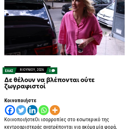
8 ΙΟΥΝΊΟΥ, 2026
COMMENTS
ΕΛΑΣ
0
ON
Δε θέλουν να βλέπονται ούτε
ΔΕ
ΘΈΛΟΥΝ
ζωγραφιστοί
ΝΑ
ΒΛΈΠΟΝΤΑΙ
ΟΎΤΕ
Κοινοποιήστε
ΖΩΓΡΑΦΙΣΤΟΊ
ΚοινοποιήστεΟι ισορροπίες στο εσωτερικό της
κεντροαριστεράς ανατρέπονται για ακόμα μία φορά,