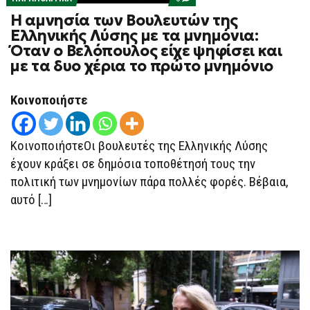
ON
Η αμνησία των Βουλευτών της
Η
ΑΜΝΗΣΊΑ
Ελληνικής Λύσης με τα μνημόνια:
ΤΩΝ
Όταν ο Βελόπουλος είχε ψηφίσει και
ΒΟΥΛΕΥΤΏΝ
ΤΗΣ
με τα δυο χέρια το πρώτο μνημόνιο
ΕΛΛΗΝΙΚΉΣ
ΛΎΣΗΣ
ΜΕ
Κοινοποιήστε
ΤΑ
ΜΝΗΜΌΝΙΑ:
ΌΤΑΝ
Ο
ΚοινοποιήστεΟι βουλευτές της Ελληνικής Λύσης
ΒΕΛΌΠΟΥΛΟΣ
ΕΊΧΕ
έχουν κράξει σε δημόσια τοποθέτησή τους την
ΨΗΦΊΣΕΙ
ΚΑΙ
πολιτική των μνημονίων πάρα πολλές φορές. Βέβαια,
ΜΕ
ΤΑ
αυτό […]
ΔΥΟ
ΧΈΡΙΑ
ΤΟ
ΠΡΏΤΟ
ΜΝΗΜΌΝΙΟ