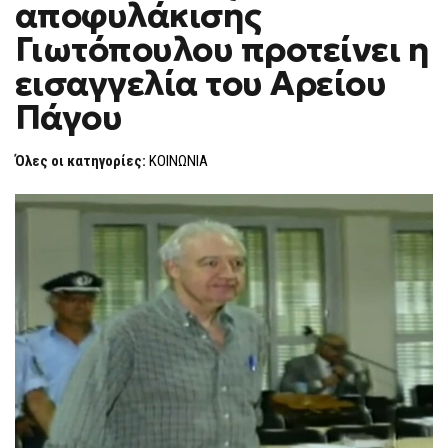
αποφυλάκισης
ΑΠΟΦΥΛΆΚΙΣΗΣ
F
ΓΙΩΤΌΠΟΥΛΟΥ
O
ΠΡΟΤΕΊΝΕΙ
Γιωτόπουλου προτείνει η
R
Η
ΕΙΣΑΓΓΕΛΊΑ
M
εισαγγελία του Αρείου
ΤΟΥ
ΑΡΕΊΟΥ
Πάγου
ΠΆΓΟΥ
Όλες οι κατηγορίες:
ΚΟΙΝΩΝΙΑ