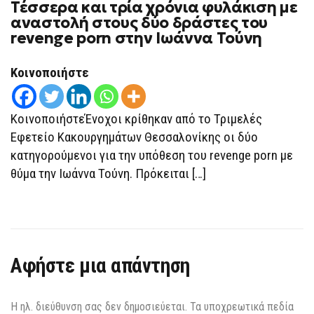
Τέσσερα και τρία χρόνια φυλάκιση με
ΤΈΣΣΕΡΑ
ΚΑΙ
αναστολή στους δύο δράστες του
ΤΡΊΑ
revenge porn στην Ιωάννα Τούνη
ΧΡΌΝΙΑ
ΦΥΛΆΚΙΣΗ
ΜΕ
ΑΝΑΣΤΟΛΉ
Κοινοποιήστε
ΣΤΟΥΣ
ΔΎΟ
ΔΡΆΣΤΕΣ
ΤΟΥ
ΚοινοποιήστεΈνοχοι κρίθηκαν από το Τριμελές
REVENGE
PORN
Εφετείο Κακουργημάτων Θεσσαλονίκης οι δύο
ΣΤΗΝ
κατηγορούμενοι για την υπόθεση του revenge porn με
ΙΩΆΝΝΑ
ΤΟΎΝΗ
θύμα την Ιωάννα Τούνη. Πρόκειται […]
Αφήστε μια απάντηση
Η ηλ. διεύθυνση σας δεν δημοσιεύεται.
Τα υποχρεωτικά πεδία