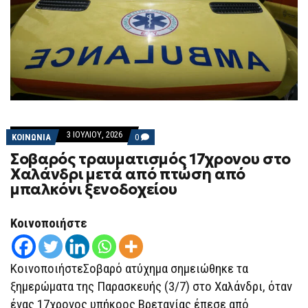
3 ΙΟΥΛΊΟΥ, 2026
COMMENTS
ΚΟΙΝΩΝΙΑ
0
ON
Σοβαρός τραυματισμός 17χρονου στο
ΣΟΒΑΡΌΣ
ΤΡΑΥΜΑΤΙΣΜΌΣ
Χαλάνδρι μετά από πτώση από
17ΧΡΟΝΟΥ
μπαλκόνι ξενοδοχείου
ΣΤΟ
ΧΑΛΆΝΔΡΙ
ΜΕΤΆ
ΑΠΌ
Κοινοποιήστε
ΠΤΏΣΗ
ΑΠΌ
ΜΠΑΛΚΌΝΙ
ΞΕΝΟΔΟΧΕΊΟΥ
ΚοινοποιήστεΣοβαρό ατύχημα σημειώθηκε τα
ξημερώματα της Παρασκευής (3/7) στο Χαλάνδρι, όταν
ένας 17χρονος υπήκοος Βρετανίας έπεσε από