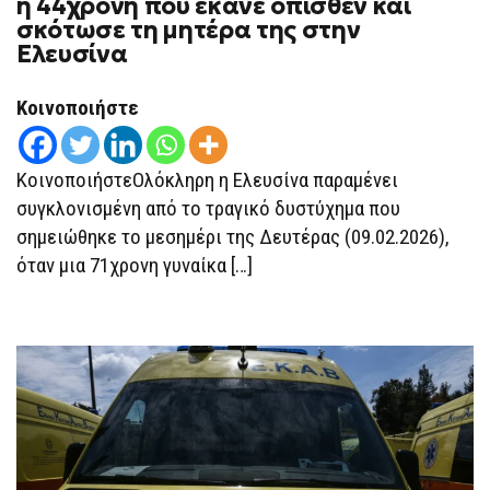
η 44χρονη που έκανε όπισθεν και
ΆΝΟΙΞΕ
σκότωσε τη μητέρα της στην
ΤΑ
ΜΆΤΙΑ»
Ελευσίνα
ΦΏΝΑΖΕ
Η
44ΧΡΟΝΗ
Κοινοποιήστε
ΠΟΥ
ΈΚΑΝΕ
ΌΠΙΣΘΕΝ
ΚΑΙ
ΚοινοποιήστεΟλόκληρη η Ελευσίνα παραμένει
ΣΚΌΤΩΣΕ
ΤΗ
συγκλονισμένη από το τραγικό δυστύχημα που
ΜΗΤΈΡΑ
ΤΗΣ
σημειώθηκε το μεσημέρι της Δευτέρας (09.02.2026),
ΣΤΗΝ
ΕΛΕΥΣΊΝΑ
όταν μια 71χρονη γυναίκα […]