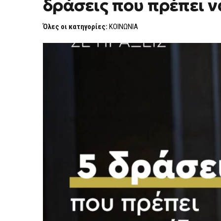
δράσεις που πρέπει ν
ΑΘΗΝΑΊΩΝ
ΑΠΌ
25
Όλες οι κατηγορίες:
ΚΟΙΝΩΝΙΑ
ΈΩΣ
29
ΜΑΪ́ΟΥ:
5
ΔΡΆΣΕΙΣ
ΠΟΥ
ΠΡΈΠΕΙ
ΝΑ
ΓΝΩΡΊΖΕΙΣ