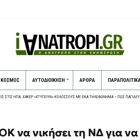
ΚΟΣΜΟΣ
ΑΥΤΟΔΙΟΙΚΗΣΗ
ΑΡΘΡΑ
ΠΑΡΑΠΟΛΙΤΙΚ
ΟΙ ΕΝΤΑΤΙΚΟΊ ΈΛΕΓΧΟΙ ΤΗΣ ΔΗΜΟΤΙΚΉΣ ΑΣΤΥΝΟΜΊΑΣ ΓΙΑ ΤΗΝ ΠΡΟΣΤΑΣΊΑ ΤΟΥ ΔΗ
EAGUE: “ΣΟΚ” ΣΤΑ 17 ΔΕΥΤΕΡΌΛΕΠΤΑ ΚΑΙ… ΒΟΥΝΌ Η ΡΕΒΆΝΣ ΓΙΑ ΤΟΝ “ΔΙΚΈΦΑΛΟ”
ΕΙΣ ΣΤΙΣ ΗΠΑ: ΧΆΚΕΡ «ΧΤΥΠΟΎΝ» ΚΟΛΟΣΣΟΎΣ ΜΕ ΈΝΑ ΤΗΛΕΦΏΝΗΜΑ – ΠΏΣ ΠΑΓΙΔΕ
ΕΙ ΝΟΜΟΣΧΈΔΙΟ ΠΟΥ ΘΑ ΑΠΑΓΟΡΕΎΕΙ ΣΕ ΑΜΕΡΙΚΑΝΙΚΆ ΚΑΙ ΙΣΡΑΗΛΙΝΆ ΠΛΟΊΑ ΤΗ ΔΙ
Α ΕΠΕΊΓΟΝΤΑ ΣΤΟ ΝΟΣΟΚΟΜΕΊΟ ΤΗΣ ΚΟΡΊΝΘΟΥ – ΈΡΕΥΝΑ ΖΗΤΆΕΙ Ο ΑΝΤΙΠΕΡΙΦΕΡΕ
ΟΙ ΕΝΤΑΤΙΚΟΊ ΈΛΕΓΧΟΙ ΤΗΣ ΔΗΜΟΤΙΚΉΣ ΑΣΤΥΝΟΜΊΑΣ ΓΙΑ ΤΗΝ ΠΡΟΣΤΑΣΊΑ ΤΟΥ ΔΗ
EAGUE: “ΣΟΚ” ΣΤΑ 17 ΔΕΥΤΕΡΌΛΕΠΤΑ ΚΑΙ… ΒΟΥΝΌ Η ΡΕΒΆΝΣ ΓΙΑ ΤΟΝ “ΔΙΚΈΦΑΛΟ”
Κ να νικήσει τη ΝΔ για να