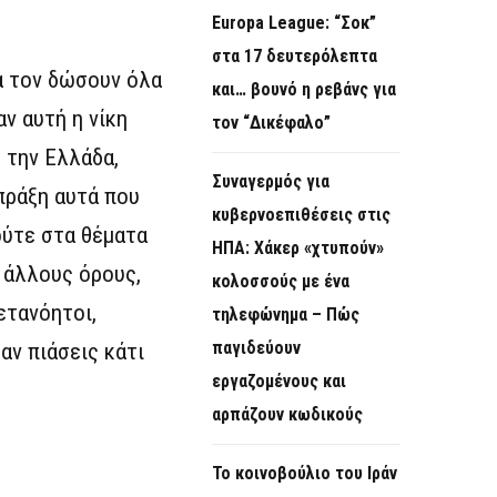
Europa League: “Σοκ”
στα 17 δευτερόλεπτα
α τον δώσουν όλα
και… βουνό η ρεβάνς για
αν αυτή η νίκη
τον “Δικέφαλο”
 την Ελλάδα,
Συναγερμός για
 πράξη αυτά που
κυβερνοεπιθέσεις στις
ούτε στα θέματα
ΗΠΑ: Χάκερ «χτυπούν»
 άλλους όρους,
κολοσσούς με ένα
ετανόητοι,
τηλεφώνημα – Πώς
παγιδεύουν
αν πιάσεις κάτι
εργαζομένους και
αρπάζουν κωδικούς
Το κοινοβούλιο του Ιράν