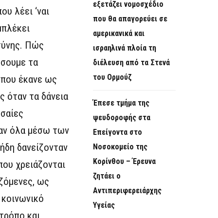
εξετάζει νομοσχέδιο
ου λέει ‘ναι
που θα απαγορεύει σε
μπλέκει
αμερικανικά και
οσύνης. Πώς
ισραηλινά πλοία τη
ώσουμε τα
διέλευση από τα Στενά
του Ορμούζ
 που έκανε ως
 όταν τα δάνεια
Έπεσε τμήμα της
εσαίες
ψευδοροφής στα
ραν όλα μέσω των
Επείγοντα στο
 ήδη δανείζονταν
Νοσοκομείο της
Κορίνθου – Έρευνα
που χρειάζονται
ζητάει ο
αζόμενες, ως
Αντιπεριφερειάρχης
 κοινωνικό
Υγείας
 τρόπο και