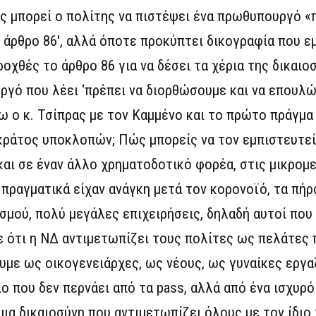
ς μπορεί ο πολίτης να πιστέψει ένα πρωθυπουργό «π
άρθρο 86′, αλλά όποτε προκύπτει δικογραφία που ε
ροχθές το άρθρο 86 για να δέσει τα χέρια της δικαι
ργό που λέει ‘πρέπει να διορθώσουμε και να επουλ
 ο κ. Τσίπρας με τον Καμμένο και το πρώτο πράγμα
ράτος υποκλοπών; Πώς μπορείς να τον εμπιστευτείς
και σε έναν άλλο χρηματοδοτικό φορέα, στις μικρομ
 πραγματικά είχαν ανάγκη μετά τον κορονοϊό, τα πή
σμού, πολύ μεγάλες επιχειρήσεις, δηλαδή αυτοί που
ε ότι η ΝΔ αντιμετωπίζει τους πολίτες ως πελάτες 
ουμε ως οικογενειάρχες, ως νέους, ως γυναίκες εργ
ο που δεν περνάει από τα pass, αλλά από ένα ισχυρό
μια δικαιοσύνη που αντιμετωπίζει όλους με τον ίδιο