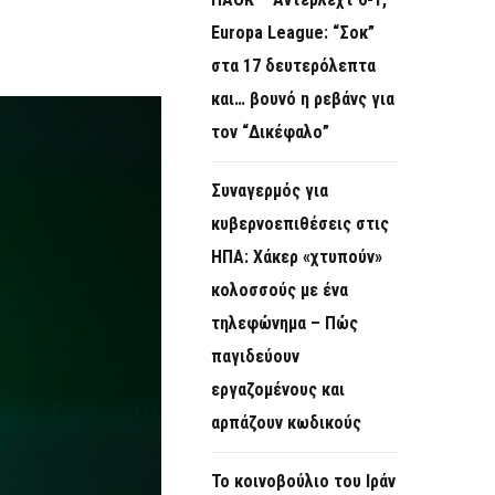
O
Europa League: “Σοκ”
R
στα 17 δευτερόλεπτα
M
και… βουνό η ρεβάνς για
τον “Δικέφαλο”
Συναγερμός για
κυβερνοεπιθέσεις στις
ΗΠΑ: Χάκερ «χτυπούν»
κολοσσούς με ένα
τηλεφώνημα – Πώς
παγιδεύουν
εργαζομένους και
αρπάζουν κωδικούς
Το κοινοβούλιο του Ιράν