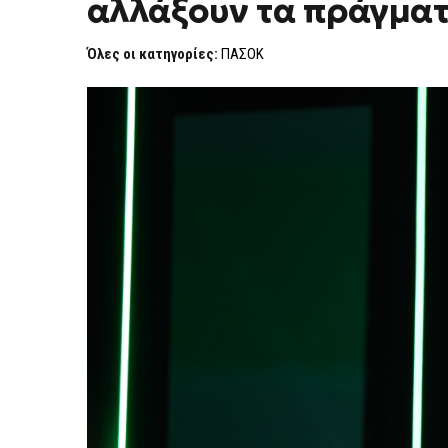
αλλάξουν τα πράγμα
ΝΑ
ΝΙΚΉΣΕΙ
ΤΗ
Όλες οι κατηγορίες:
ΠΑΣΟΚ
ΝΔ
ΓΙΑ
ΝΑ
ΑΛΛΆΞΟΥΝ
ΤΑ
ΠΡΆΓΜΑΤΑ