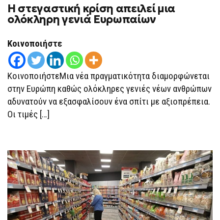
Η στεγαστική κρίση απειλεί μια
Η
ΣΤΕΓΑΣΤΙΚΉ
ολόκληρη γενιά Ευρωπαίων
ΚΡΊΣΗ
ΑΠΕΙΛΕΊ
ΜΙΑ
Κοινοποιήστε
ΟΛΌΚΛΗΡΗ
ΓΕΝΙΆ
ΕΥΡΩΠΑΊΩΝ
ΚοινοποιήστεΜια νέα πραγματικότητα διαμορφώνεται
στην Ευρώπη καθώς ολόκληρες γενιές νέων ανθρώπων
αδυνατούν να εξασφαλίσουν ένα σπίτι με αξιοπρέπεια.
Οι τιμές […]