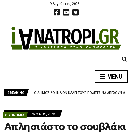
9 Αυγούστου, 2026
E
X
P
MENU
A
ΝΈΑ ΑΠΟΧΏΡΗΣΗ ΑΠΌ ΤΟ ΚΌΜΜΑ ΚΑΡΥΣΤΙΑΝΟΎ: «ΚΛΕΙΣΤΉ ΚΆΣΤΑ, ΑΥΘΑΙΡΕΣΊΑ ΚΑΙ ΦΊΜΩΣΗ» ΚΑΤΑΓΓΈΛΛΕΙ Ο ΜΠΡΟΥΤΖΆΚΗΣ
N
ΤΡΑΓΩΔΊΑ ΣΤΗΝ ΠΆΡΟ: 4ΧΡΟΝΟ ΠΑΙΔΊ ΈΧΑΣΕ ΤΗ ΖΩΉ ΤΟΥ ΣΕ ΠΙΣΊΝΑ BEACH BAR
D
BREAKING
Ο ΔΉΜΟΣ ΑΘΗΝΑΊΩΝ ΚΑΛΕΊ ΤΟΥΣ ΠΟΛΊΤΕΣ ΝΑ ΑΠΈΧΟΥΝ ΑΠΌ ΕΡΓΑΣΊΕΣ ΣΕ ΕΞΩΤΕΡΙΚΟΎΣ ΧΏΡΟΥΣ ΠΟΥ ΜΠΟΡΕΊ ΝΑ ΠΡΟΚΑΛΈΣΟΥΝ ΠΥΡΚΑΓΙΆ
S
ΘΡΉΝΟΣ ΓΙΑ ΤΟΝ ΜΈΣΙ: ΠΈΘΑΝΕ ΣΤΑ 68 ΤΟΥ ΧΡΌΝΙΑ Ο ΠΑΤΈΡΑΣ ΤΟΥ, ΧΌΡΧΕ – ΥΠΉΡΞΕ Ο ΜΈΝΤΟΡΑΣ ΚΑΙ ΑΤΖΈΝΤΗΣ ΤΟΥ ΜΈΧΡΙ ΤΗΝ ΤΕΛΕΥΤΑΊΑ ΣΤΙΓΜΉ
E
ΠΆΝΩ ΑΠΌ 2,27 ΕΥΡΏ Η ΒΕΝΖΊΝΗ ΣΤΑ ΝΗΣΙΆ
A
ΝΈΑ ΑΠΟΧΏΡΗΣΗ ΑΠΌ ΤΟ ΚΌΜΜΑ ΚΑΡΥΣΤΙΑΝΟΎ: «ΚΛΕΙΣΤΉ ΚΆΣΤΑ, ΑΥΘΑΙΡΕΣΊΑ ΚΑΙ ΦΊΜΩΣΗ» ΚΑΤΑΓΓΈΛΛΕΙ Ο ΜΠΡΟΥΤΖΆΚΗΣ
25 ΜΑΪ́ΟΥ, 2025
R
ΟΙΚΟΝΟΜΙΑ
ΤΡΑΓΩΔΊΑ ΣΤΗΝ ΠΆΡΟ: 4ΧΡΟΝΟ ΠΑΙΔΊ ΈΧΑΣΕ ΤΗ ΖΩΉ ΤΟΥ ΣΕ ΠΙΣΊΝΑ BEACH BAR
C
Απλησιάστο το σουβλάκι
H