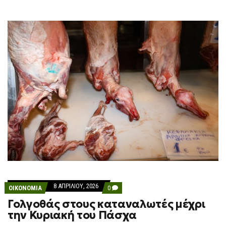
8 ΑΠΡΙΛΊΟΥ, 2026
COMMENTS
ΟΙΚΟΝΟΜΙΑ
0
ON
Γολγοθάς στους καταναλωτές μέχρι
ΓΟΛΓΟΘΆΣ
ΣΤΟΥΣ
την Κυριακή του Πάσχα
ΚΑΤΑΝΑΛΩΤΈΣ
ΜΈΧΡΙ