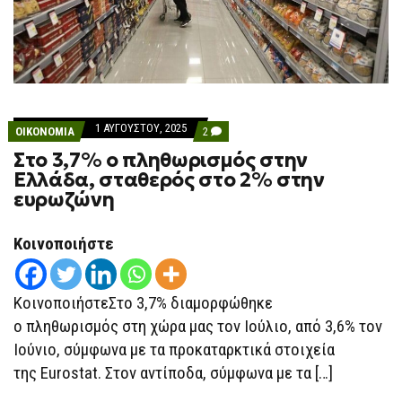
1 ΑΥΓΟΎΣΤΟΥ, 2025
COMMENTS
ΟΙΚΟΝΟΜΙΑ
2
ON
Στο 3,7% ο πληθωρισμός στην
ΣΤΟ
3,7%
Ελλάδα, σταθερός στο 2% στην
Ο
ευρωζώνη
ΠΛΗΘΩΡΙΣΜΌΣ
ΣΤΗΝ
ΕΛΛΆΔΑ,
ΣΤΑΘΕΡΌΣ
Κοινοποιήστε
ΣΤΟ
2%
ΣΤΗΝ
ΕΥΡΩΖΏΝΗ
ΚοινοποιήστεΣτο 3,7% διαμορφώθηκε
ο πληθωρισμός στη χώρα μας τον Ιούλιο, από 3,6% τον
Ιούνιο, σύμφωνα με τα προκαταρκτικά στοιχεία
της Eurostat. Στον αντίποδα, σύμφωνα με τα […]