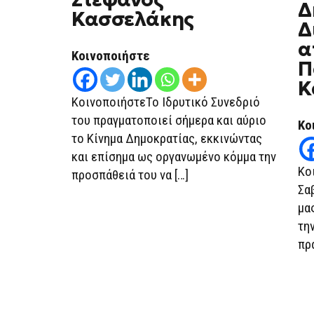
Δ
Κασσελάκης
Δ
α
Κοινοποιήστε
Π
Κ
ΚοινοποιήστεΤο Ιδρυτικό Συνεδριό
του πραγματοποιεί σήμερα και αύριο
Κο
το Κίνημα Δημοκρατίας, εκκινώντας
και επίσημα ως οργανωμένο κόμμα την
Κο
προσπάθειά του να […]
Σα
μα
τη
πρ