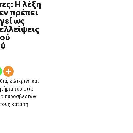
ες: Η λέξη
Η
ΛΈΞΗ
εν πρέπει
«ΉΡΩΑΣ»
ΔΕΝ
γεί ως
ΠΡΈΠΕΙ
ΝΑ
 ελλείψεις
ΛΕΙΤΟΥΡΓΕΊ
κού
ΩΣ
ΆΛΛΟΘΙ
ού
ΤΙΣ
ΕΛΛΕΊΨΕΙΣ
ΤΟΥ
ΚΡΑΤΙΚΟΎ
ΜΗΧΑΝΙΣΜΟΎ
ιά, ειλικρινή και
τήριά του στις
δυο πυροσβεστών
τους κατά τη