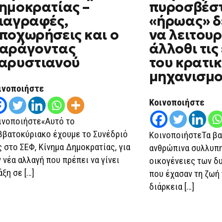
ημοκρατίας –
πυροσβέστ
ΚΊΝΗΜΑ
ΔΗΜΟΚΡΑΤΊΑΣ
ιαγραφές,
«ήρωας» δ
–
ΔΙΑΓΡΑΦΈΣ,
ποχωρήσεις και ο
να λειτουρ
ΑΠΟΧΩΡΉΣΕΙΣ
ΚΑΙ
αράγοντας
άλλοθι τις
Ο
αρυστιανού
του κρατι
ΠΑΡΆΓΟΝΤΑΣ
ΚΑΡΥΣΤΙΑΝΟΎ
μηχανισμ
ινοποιήστε
Κοινοποιήστε
ινοποιήστε«Αυτό το
ββατοκύριακο έχουμε το Συνέδριό
ΚοινοποιήστεΤα βαθ
ς στο ΣΕΦ, Κίνημα Δημοκρατίας, για
ανθρώπινα συλλυπη
ν νέα αλλαγή που πρέπει να γίνει
οικογένειες των 
άξη σε […]
που έχασαν τη ζωή 
διάρκεια […]