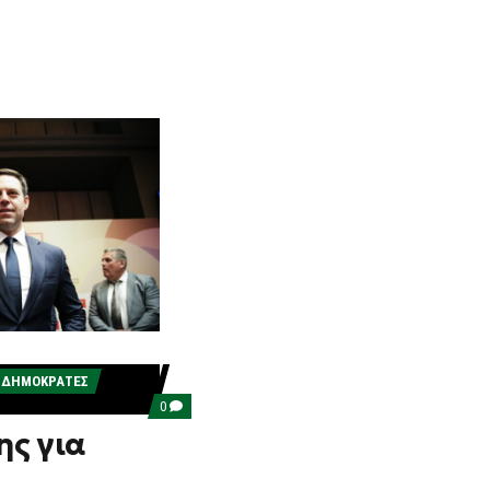
- ΔΗΜΟΚΡΆΤΕΣ
COMMENTS
0
ON
ς για
ΚΑΣΣΕΛΆΚΗΣ
ΓΙΑ
ΝΕΚΡΟΎΣ
ΠΥΡΟΣΒΈΣΤΕΣ: