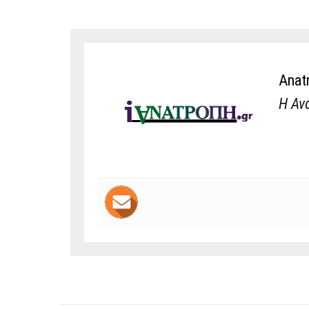
Anat
Η Αν