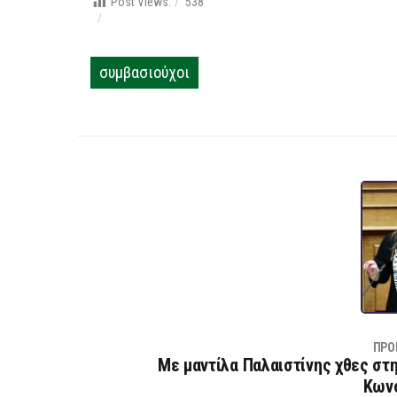
Post Views:
538
συμβασιούχοι
ΠΡΟ
Mε μαντίλα Παλαιστίνης χθες στ
Κων