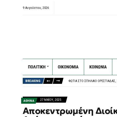
9 Αυγούστου, 2026
ΠΟΛΙΤΙΚΗ
ΟΙΚΟΝΟΜΙΑ
ΚΟΙΝΩΝΙΑ
ΠΑΣΟΚ: ΕΚΔΉΛΩΣΗ ΓΙΑ ΤΗΝ ΕΚΛΟΓ
ΦΩΤΙΈΣ: ΝΈΟΣ ΕΦΙΆΛΤΗΣ ΈΩΣ ΤΗΝ 
BREAKING
ΦΩΤΙΆ ΣΤΟ ΣΠΉΛΑΙΟ ΟΡΕΣΤΙΆΔΑΣ,
ΣΥΝΑΓΕΡΜΌΣ ΣΤΗ ΜΈΣΗ ΑΝΑΤΟΛΉ: 
ΛΟΥΤΡΆΚΙ: 75ΧΡΟΝΟΣ ΒΡΈΘΗΚΕ ΝΕΚ
ΠΑΣΟΚ: ΕΚΔΉΛΩΣΗ ΓΙΑ ΤΗΝ ΕΚΛΟΓ
27 ΜΑΪ́ΟΥ, 2025
ΑΘΗΝΑ
ΦΩΤΙΈΣ: ΝΈΟΣ ΕΦΙΆΛΤΗΣ ΈΩΣ ΤΗΝ 
Αποκεντρωμένη Διοίκ