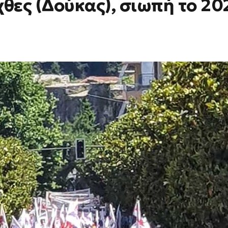
ες (Δούκας), σιωπή το 20