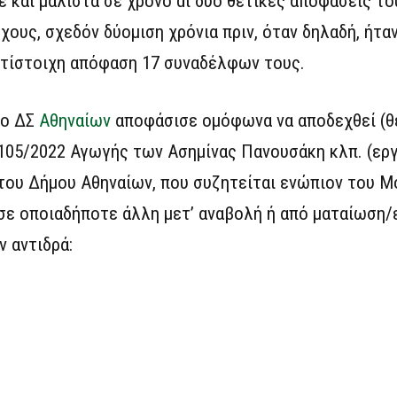
 και μάλιστα σε χρόνο dt δύο θετικές αποφάσεις τ
ους, σχεδόν δύομιση χρόνια πριν, όταν δηλαδή, ήταν
ντίστοιχη απόφαση 17 συναδέλφων τους.
το ΔΣ
Αθηναίων
αποφάσισε ομόφωνα να αποδεχθεί (θέ
2105/2022 Αγωγής των Ασημίνας Πανουσάκη κλπ. (ερ
 του Δήμου Αθηναίων, που συζητείται ενώπιον του 
 σε οποιαδήποτε άλλη μετ’ αναβολή ή από ματαίωση
ν αντιδρά: