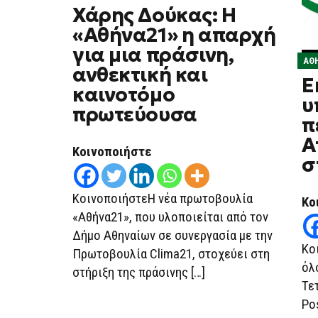
ON
Χάρης Δούκας: Η
ΧΆΡΗΣ
ΔΟΎΚΑΣ:
«Αθήνα21» η απαρχή
Η
«ΑΘΉΝΑ21»
για μια πράσινη,
Η
ΑΘ
ΑΠΑΡΧΉ
ανθεκτική και
ΓΙΑ
Ε
ΜΙΑ
καινοτόμο
ΠΡΆΣΙΝΗ,
υ
ΑΝΘΕΚΤΙΚΉ
πρωτεύουσα
ΚΑΙ
π
ΚΑΙΝΟΤΌΜΟ
Α
ΠΡΩΤΕΎΟΥΣΑ
Κοινοποιήστε
σ
ΚοινοποιήστεΗ νέα πρωτοβουλία
Κο
«Αθήνα21», που υλοποιείται από τον
Δήμο Αθηναίων σε συνεργασία με την
Κο
Πρωτοβουλία Clima21, στοχεύει στη
όλ
στήριξη της πράσινης […]
Τετ
Po