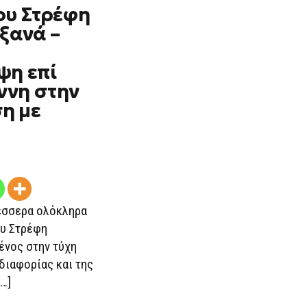
ου Στρέφη
ξανά –
ψη επί
ννη στην
η με
έσσερα ολόκληρα
ου Στρέφη
ένος στην τύχη
διαφορίας και της
…]