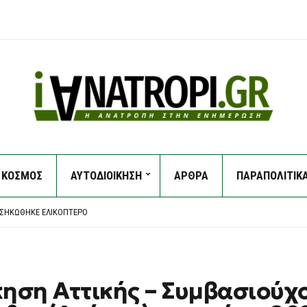
ΚΟΣΜΟΣ
ΑΥΤΟΔΙΟΙΚΗΣΗ
ΑΡΘΡΑ
ΠΑΡΑΠΟΛΙΤΙΚ
ΙΚΉ ΝΊΚΗ ΤΟΥ ΑΝΔΡΈΑ ΤΟ …1981 – ΜΕ ΣΥΝΑΥΛΊΑ ΝΙΚΟΛΌΠΟΥΛΟΥ
ΤΕΤΆΡΤΗ – 9 ΜΠΟΦΌΡ, 40ΆΡΙΑ ΚΑΙ «HOT-DRY-WINDY» ΑΠΕΙΛΟΎΝ ΤΗ ΧΏΡΑ
 ΣΗΚΏΘΗΚΕ ΕΛΙΚΌΠΤΕΡΟ
ΧΟΎΘΙ, ΟΡΜΟΎΖ ΚΑΙ ΗΠΑ ΣΕ ΤΡΟΧΙΆ ΕΠΙΚΊΝΔΥΝΗΣ ΚΛΙΜΆΚΩΣΗΣ
ΡΌΣ ΔΊΠΛΑ ΣΕ ΚΆΔΟΥΣ – ΕΊΧΕ ΒΓΕΙ ΝΑ ΠΕΤΆΞΕΙ ΤΑ ΣΚΟΥΠΊΔΙΑ
ΙΚΉ ΝΊΚΗ ΤΟΥ ΑΝΔΡΈΑ ΤΟ …1981 – ΜΕ ΣΥΝΑΥΛΊΑ ΝΙΚΟΛΌΠΟΥΛΟΥ
ΤΕΤΆΡΤΗ – 9 ΜΠΟΦΌΡ, 40ΆΡΙΑ ΚΑΙ «HOT-DRY-WINDY» ΑΠΕΙΛΟΎΝ ΤΗ ΧΏΡΑ
ηση Αττικής – Συμβασιούχο