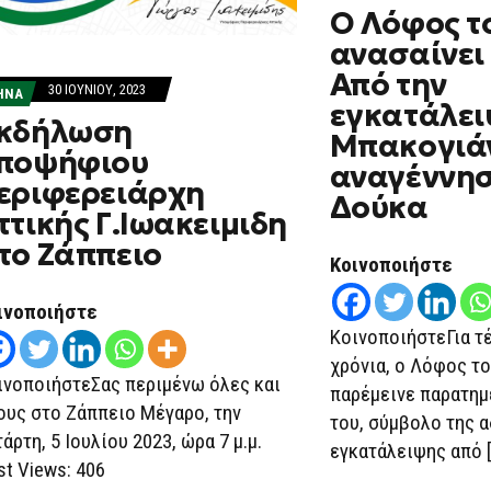
Ο Λόφος τ
ανασαίνει 
Από την
30 ΙΟΥΝΊΟΥ, 2023
ΗΝΑ
εγκατάλει
κδήλωση
Μπακογιά
ποψήφιου
αναγέννησ
εριφερειάρχη
Δούκα
ττικής Γ.Ιωακειμιδη
το Ζάππειο
Κοινοποιήστε
ινοποιήστε
ΚοινοποιήστεΓια τ
χρόνια, ο Λόφος τ
ινοποιήστεΣας περιμένω όλες και
παρέμεινε παρατημ
ους στο Ζάππειο Μέγαρο, την
του, σύμβολο της α
άρτη, 5 Ιουλίου 2023, ώρα 7 μ.μ.
εγκατάλειψης από [
st Views: 406