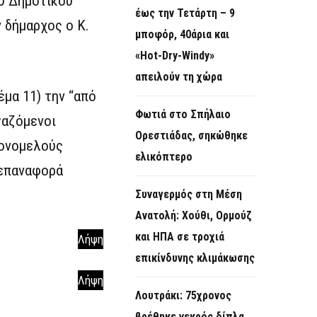
ου Δημοτικού
έως την Τετάρτη – 9
 δήμαρχος ο Κ.
μποφόρ, 40άρια και
«Hot-Dry-Windy»
απειλούν τη χώρα
μα 11) την “από
Φωτιά στο Σπήλαιο
γαζόμενοι
Ορεστιάδας, σηκώθηκε
Μονομελούς
ελικόπτερο
/επαναφορά
Συναγερμός στη Μέση
Ανατολή: Χούθι, Ορμούζ
και ΗΠΑ σε τροχιά
Λήψη
επικίνδυνης κλιμάκωσης
Λήψη
Λουτράκι: 75χρονος
βρέθηκε νεκρός δίπλα