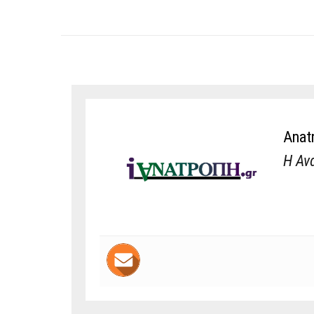
Anat
Η Αν